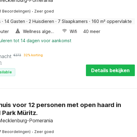
Mecklenburg-Pomerania
·
1 Beoordelingen)
Zeer goed
s
·
14 Gasten
·
2 Huisdieren
·
7 Slaapkamers
·
160 m² oppervlakte
uter
Wellness algemeen
Wifi
40 meer
nuleren tot 14 dagen voor aankomst
nacht
€
373
32% korting
n
Details bekijken
ailable
huis voor 12 personen met open haard in
 Park Müritz.
Mecklenburg-Pomerania
·
7 Beoordelingen)
Zeer goed