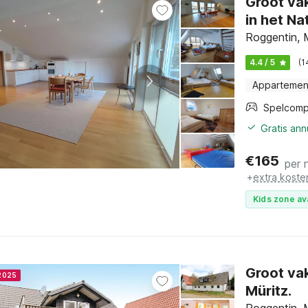
Groot va
in het Na
Roggentin, 
4.4 / 5
(1
Appartemen
Spelcomp
Gratis an
€
165
per 
+
extra koste
Kids zone av
Groot vak
 2025
Müritz.