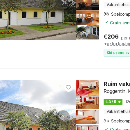
Vakantiehui
Spelcomp
Gratis an
€
206
per
+
extra koste
Kids zone av
Ruim vak
Roggentin, 
4.3 / 5
(2
Vakantiehui
Spelcomp
Gratis an