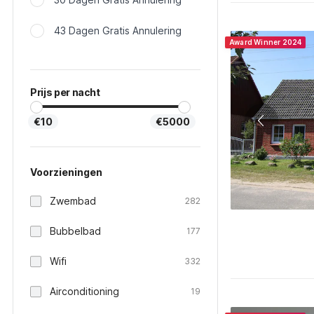
43 Dagen Gratis Annulering
Award Winner 2024
Prijs per nacht
€10
€5000
Voorzieningen
Zwembad
282
Bubbelbad
177
Wifi
332
Airconditioning
19