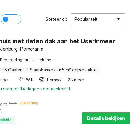
Sorteer op
Populariteit
huis met rieten dak aan het Userinmeer
klenburg-Pomerania
·
 Beoordelingen)
Uitstekend
s
·
6 Gasten
·
3 Slaapkamers
·
65 m² oppervlakte
Wellness algemeen
Wifi
Parasol
28 meer
nuleren tot 14 dagen voor aankomst
acht
€
164
56% korting
n
Details bekijken
ailable