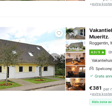
+
extra koste
Vakantieh
Mueritz.
Roggentin, 
4.3 / 5
(2
Vakantiehui
Spelcomp
Gratis an
€
381
per 
+
extra koste
Kids zone av