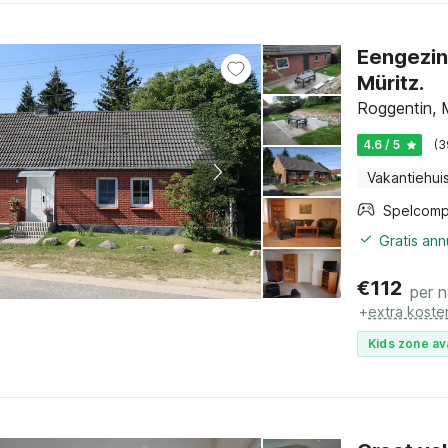
Eengezin
Müritz.
Roggentin, 
4.6 / 5
(3
Vakantiehui
Spelcomp
Gratis an
€
112
per 
+
extra koste
Kids zone av