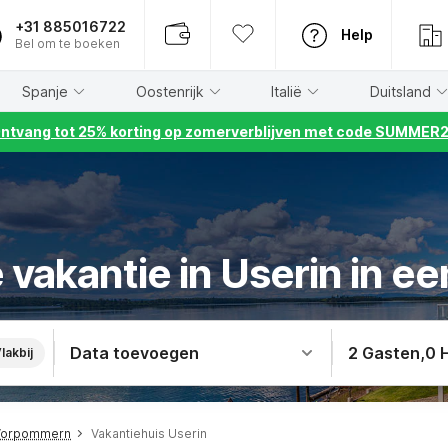
+31 885016722
Help
Bel om te boeken
Spanje
Oostenrijk
Italië
Duitsland
ntvang tot 25% korting op zomerverblijven met code SUMMER
vakantie in Userin in ee
Data toevoegen
2 Gasten
,
0 
lakbij
-Vorpommern
Vakantiehuis Userin