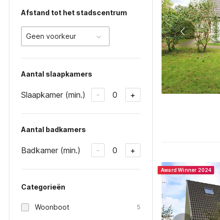
Afstand tot het stadscentrum
Geen voorkeur
Aantal slaapkamers
Slaapkamer (min.)
0
-
+
Aantal badkamers
Badkamer (min.)
0
-
+
Award Winner 2024
Categorieën
Woonboot
5