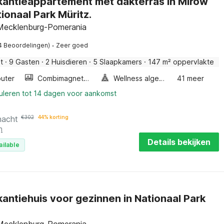
kantieappartement met dakterras in Mirow
tionaal Park Müritz.
Mecklenburg-Pomerania
·
4 Beoordelingen)
Zeer goed
t
·
9 Gasten
·
2 Huisdieren
·
5 Slaapkamers
·
147 m² oppervlakte
uter
Combimagnetron
Wellness algemeen
41 meer
nuleren tot 14 dagen voor aankomst
nacht
€
302
44% korting
n
Details bekijken
ailable
antiehuis voor gezinnen in Nationaal Park