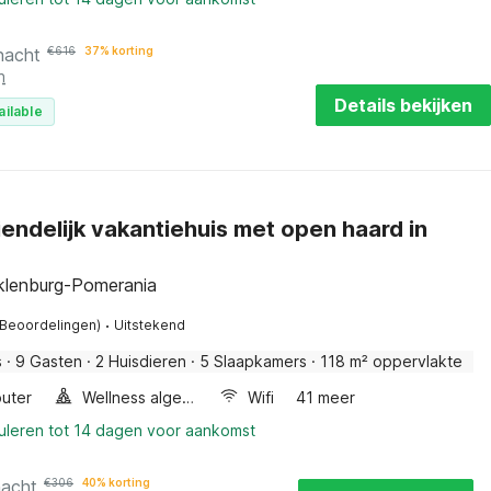
nacht
€
616
37% korting
n
Details bekijken
ailable
endelijk vakantiehuis met open haard in
klenburg-Pomerania
·
 Beoordelingen)
Uitstekend
s
·
9 Gasten
·
2 Huisdieren
·
5 Slaapkamers
·
118 m² oppervlakte
uter
Wellness algemeen
Wifi
41 meer
nuleren tot 14 dagen voor aankomst
nacht
€
306
40% korting