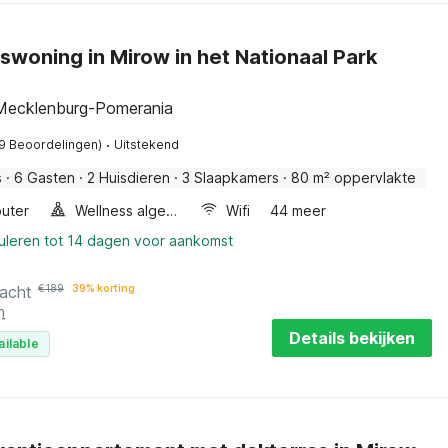
swoning in Mirow in het Nationaal Park
Mecklenburg-Pomerania
·
9 Beoordelingen)
Uitstekend
s
·
6 Gasten
·
2 Huisdieren
·
3 Slaapkamers
·
80 m² oppervlakte
uter
Wellness algemeen
Wifi
44 meer
nuleren tot 14 dagen voor aankomst
nacht
€
189
39% korting
n
Details bekijken
ailable