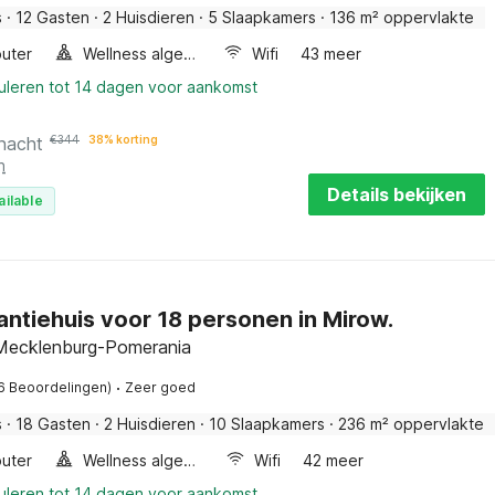
s
·
12 Gasten
·
2 Huisdieren
·
5 Slaapkamers
·
136 m² oppervlakte
uter
Wellness algemeen
Wifi
43 meer
nuleren tot 14 dagen voor aankomst
 nacht
€
344
38% korting
n
Details bekijken
ailable
antiehuis voor 18 personen in Mirow.
Mecklenburg-Pomerania
·
6 Beoordelingen)
Zeer goed
s
·
18 Gasten
·
2 Huisdieren
·
10 Slaapkamers
·
236 m² oppervlakte
uter
Wellness algemeen
Wifi
42 meer
nuleren tot 14 dagen voor aankomst