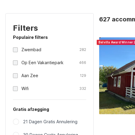
627 accommo
Filters
Populaire filters
Belvilla Award Winner
Zwembad
282
Op Een Vakantiepark
466
Aan Zee
129
Wifi
332
Gratis afzegging
21 Dagen Gratis Annulering
30 Dagen Gratis Annulering