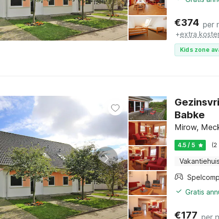
€
374
per 
+
extra koste
Kids zone av
Gezinsvri
Babke
Mirow, Mec
4.5 / 5
(2
Vakantiehui
Spelcomp
Gratis an
€
177
per 