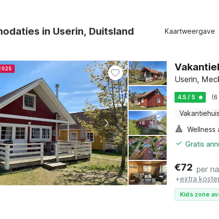
daties in Userin, Duitsland
Kaartweergave
Vakantie
 2025
Userin, Mec
4.5 / 5
(6
Vakantiehui
Gratis an
€
72
per n
+
extra koste
Kids zone av