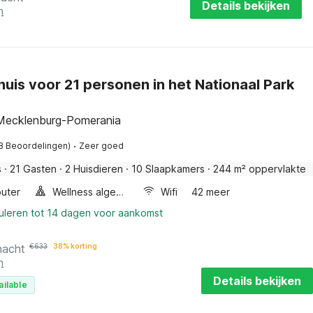
Details bekijken
n
uis voor 21 personen in het Nationaal Park
Mecklenburg-Pomerania
·
8 Beoordelingen)
Zeer goed
s
·
21 Gasten
·
2 Huisdieren
·
10 Slaapkamers
·
244 m² oppervlakte
uter
Wellness algemeen
Wifi
42 meer
nuleren tot 14 dagen voor aankomst
nacht
€
633
38% korting
n
Details bekijken
ailable