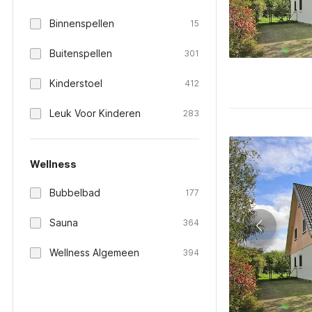
Binnenspellen
15
Buitenspellen
301
Kinderstoel
412
Leuk Voor Kinderen
283
Wellness
Bubbelbad
177
Sauna
364
Wellness Algemeen
394