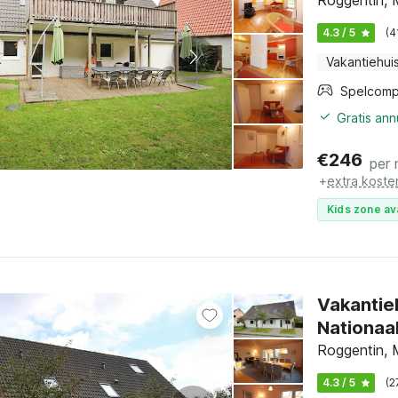
Roggentin, 
4.3 / 5
(4
Vakantiehui
Spelcomp
Gratis an
€
246
per 
+
extra koste
Kids zone av
Vakantie
Nationaal
Roggentin, 
4.3 / 5
(2