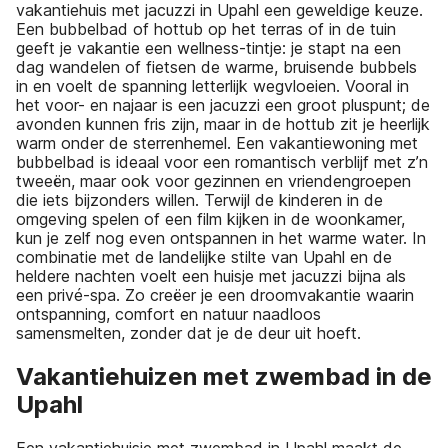
vakantiehuis met jacuzzi in Upahl een geweldige keuze.
Een bubbelbad of hottub op het terras of in de tuin
geeft je vakantie een wellness-tintje: je stapt na een
dag wandelen of fietsen de warme, bruisende bubbels
in en voelt de spanning letterlijk wegvloeien. Vooral in
het voor- en najaar is een jacuzzi een groot pluspunt; de
avonden kunnen fris zijn, maar in de hottub zit je heerlijk
warm onder de sterrenhemel. Een vakantiewoning met
bubbelbad is ideaal voor een romantisch verblijf met z’n
tweeën, maar ook voor gezinnen en vriendengroepen
die iets bijzonders willen. Terwijl de kinderen in de
omgeving spelen of een film kijken in de woonkamer,
kun je zelf nog even ontspannen in het warme water. In
combinatie met de landelijke stilte van Upahl en de
heldere nachten voelt een huisje met jacuzzi bijna als
een privé-spa. Zo creëer je een droomvakantie waarin
ontspanning, comfort en natuur naadloos
samensmelten, zonder dat je de deur uit hoeft.
Vakantiehuizen met zwembad in de
Upahl