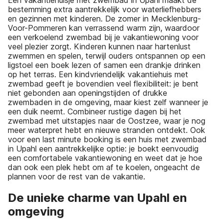
Een vakantiehuisje met zwembad in Upahl maakt de
bestemming extra aantrekkelijk voor waterliefhebbers
en gezinnen met kinderen. De zomer in Mecklenburg-
Voor-Pommeren kan verrassend warm zijn, waardoor
een verkoelend zwembad bij je vakantiewoning voor
veel plezier zorgt. Kinderen kunnen naar hartenlust
zwemmen en spelen, terwijl ouders ontspannen op een
ligstoel een boek lezen of samen een drankje drinken
op het terras. Een kindvriendelijk vakantiehuis met
zwembad geeft je bovendien veel flexibiliteit: je bent
niet gebonden aan openingstijden of drukke
zwembaden in de omgeving, maar kiest zelf wanneer je
een duik neemt. Combineer rustige dagen bij het
zwembad met uitstapjes naar de Oostzee, waar je nog
meer waterpret hebt en nieuwe stranden ontdekt. Ook
voor een last minute booking is een huis met zwembad
in Upahl een aantrekkelijke optie: je boekt eenvoudig
een comfortabele vakantiewoning en weet dat je hoe
dan ook een plek hebt om af te koelen, ongeacht de
plannen voor de rest van de vakantie.
De unieke charme van Upahl en
omgeving