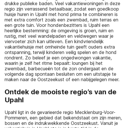
drukke publieke baden. Veel vakantiewoningen in deze
regio zijn verrassend betaalbaar, zodat een goedkoop
huisje huren in Upahl met hond prima te combineren is
met extra comfort zoals een zwembad, ruim terras en
een grote tuin. Voor hondenbezitters is Upahl een
heerlijke bestemming: de omgeving is groen, ruim en
rustig, met veel wandelpaden en veldwegen waar je
viervoeter zich kan uitleven. Een kindvriendelijk
vakantiehuisje met omheinde tuin geeft ouders extra
ontspanning, terwijl kinderen veilig spelen en de hond
rondrent. Zo beleef je een ongedwongen vakantie,
waarin je zelf het ritme bepaalt: loungen bij het
zwembad, barbecueën tot de zon ondergaat en de
volgende dag spontaan besluiten om een uitstapje te
maken naar de Oostzeekust of een nabijgelegen meer.
Ontdek de mooiste regio’s van de
Upahl
Upahl ligt in de gevarieerde regio Mecklenburg-Voor-
Pommeren, een gebied dat bekendstaat om zijn meren,
bossen en de indrukwekkende Oostzeekust. Vanuit je