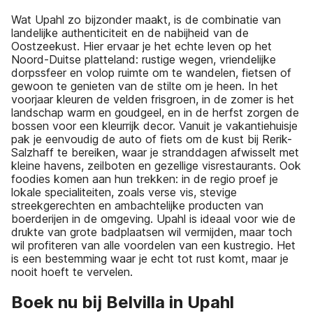
Wat Upahl zo bijzonder maakt, is de combinatie van
landelijke authenticiteit en de nabijheid van de
Oostzeekust. Hier ervaar je het echte leven op het
Noord-Duitse platteland: rustige wegen, vriendelijke
dorpssfeer en volop ruimte om te wandelen, fietsen of
gewoon te genieten van de stilte om je heen. In het
voorjaar kleuren de velden frisgroen, in de zomer is het
landschap warm en goudgeel, en in de herfst zorgen de
bossen voor een kleurrijk decor. Vanuit je vakantiehuisje
pak je eenvoudig de auto of fiets om de kust bij Rerik-
Salzhaff te bereiken, waar je stranddagen afwisselt met
kleine havens, zeilboten en gezellige visrestaurants. Ook
foodies komen aan hun trekken: in de regio proef je
lokale specialiteiten, zoals verse vis, stevige
streekgerechten en ambachtelijke producten van
boerderijen in de omgeving. Upahl is ideaal voor wie de
drukte van grote badplaatsen wil vermijden, maar toch
wil profiteren van alle voordelen van een kustregio. Het
is een bestemming waar je echt tot rust komt, maar je
nooit hoeft te vervelen.
Boek nu bij Belvilla in Upahl