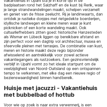
vakantiehuis in Upahl sta je in korte tijd in de
badplaatsen rond het Salzhaff en de kust bij Rerik, waar
je lange strandwandelingen maakt, schelpen verzamelt
en geniet van de frisse zeelucht. Rij je landinwaarts, dan
ontdek je rustieke dorpjes met rietgedekte boerderijen,
idyllische landwegen en kleine meren waar je kunt
picknicken of een korte wandeling maakt. Ook
cultuurliefhebbers zitten goed: historische Hanzesteden
als Wismar en Lübeck liggen op bereikbare afstand en
zijn perfect voor een dagtrip vol architectuur, musea en
sfeervolle pleinen met terrasjes. De combinatie van kust,
meren en historie maakt deze regio bijzonder
afwisselend en aantrekkelijk voor zowel actieve
vakantiegangers als rustzoekers. Een gezinsvriendelijk
verblijf in Upahl vormt zo het ideale startpunt om de
veelzijdigheid van Noord-Duitsland op een ontspannen
tempo te verkennen, met elke dag een nieuwe regio of
bezienswaardigheid binnen handbereik.
Huisje met jacuzzi - Vakantiehuis
met bubbelbad of hottub
Voor wie op zoek is naar extra verwennerij, is een