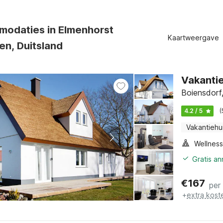
odaties in Elmenhorst
Kaartweergave
en, Duitsland
Vakantie
Boiensdorf
4.2 / 5
(
Vakantiehu
Gratis a
€
167
per
+
extra kost