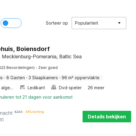
Sorteer op
Populariteit
huis, Boiensdorf
, Mecklenburg-Pomerania, Baltic Sea
·
522 Beoordelingen)
Zeer goed
is
·
8 Gasten
·
3 Slaapkamers
·
96 m² oppervlakte
Wellness algemeen
Ledikant
Dvd-speler
26 meer
nnuleren tot 21 dagen voor aankomst
 nacht
€
264
34% korting
Details bekijken
en