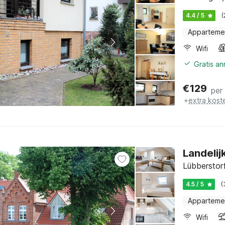
4.4 / 5
(
Apparteme
Wifi
Gratis a
€
129
per
+
extra kost
Landelij
Lübberstor
4.5 / 5
(
Apparteme
Wifi