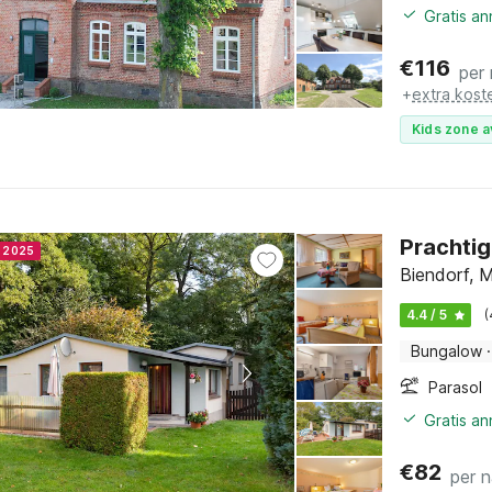
Gratis a
€
116
per
+
extra kost
Kids zone a
Prachtig
r 2025
Biendorf, 
4.4 / 5
(
Bungalow
·
Parasol
Gratis a
€
82
per 