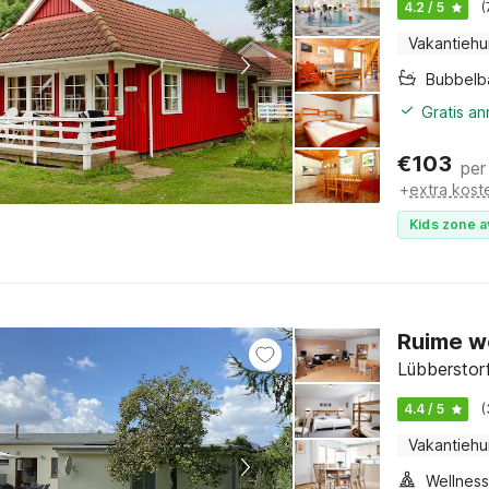
4.2 / 5
(
Vakantiehu
Bubbelb
Gratis a
€
103
per
+
extra kost
Kids zone a
Ruime wo
Lübberstor
4.4 / 5
(
Vakantiehu