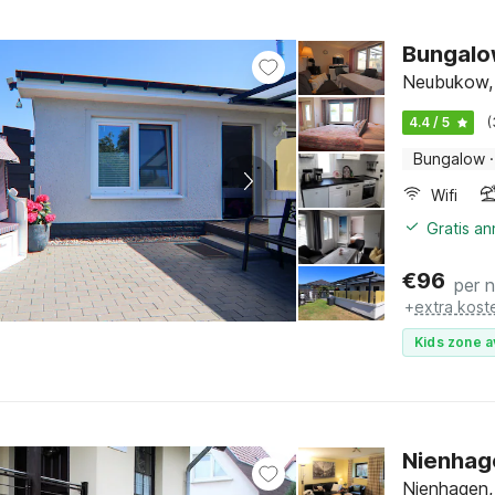
Bungalow
Neubukow, 
4.4 / 5
(
Bungalow
·
Wifi
Gratis a
€
96
per 
+
extra kost
Kids zone a
Nienhage
Nienhagen,