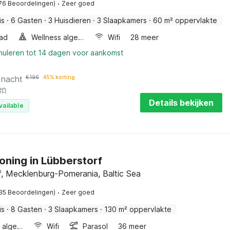
·
76 Beoordelingen)
Zeer goed
is
·
6 Gasten
·
3 Huisdieren
·
3 Slaapkamers
·
60 m² oppervlakte
ad
Wellness algemeen
Wifi
28 meer
nnuleren tot 14 dagen voor aankomst
 nacht
€
196
45% korting
en
Details bekijken
vailable
ning in Lübberstorf
f, Mecklenburg-Pomerania, Baltic Sea
·
35 Beoordelingen)
Zeer goed
is
·
8 Gasten
·
3 Slaapkamers
·
130 m² oppervlakte
Wellness algemeen
Wifi
Parasol
36 meer