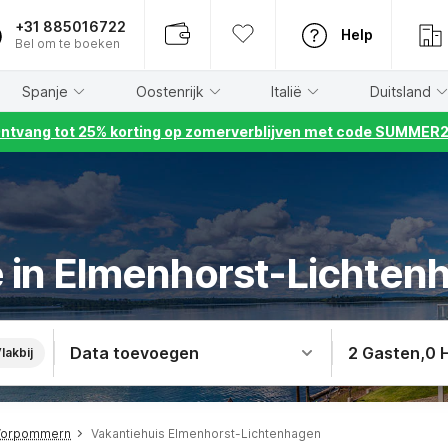
+31 885016722
Help
Bel om te boeken
Spanje
Oostenrijk
Italië
Duitsland
ntvang tot 25% korting op zomerverblijven met code SUMMER
e in Elmenhorst-Lichtenh
Data toevoegen
2 Gasten
,
0 
lakbij
-Vorpommern
Vakantiehuis Elmenhorst-Lichtenhagen