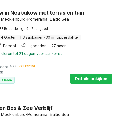
 in Neubukow met terras en tuin
Mecklenburg-Pomerania, Baltic Sea
·
38 Beoordelingen)
Zeer goed
4 Gasten
·
1 Slaapkamer
·
30 m² oppervlakte
Parasol
Ligbedden
27 meer
nnuleren tot 21 dagen voor aankomst
nacht
€
126
20% korting
en
Details bekijken
vailable
n Bos & Zee Verblijf
 Mecklenburg-Pomerania, Baltic Sea