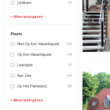
Ledikant
43
+ Meer weergeven
Plaats
Niet Op Een Vakantiepark
234
Op Een Vakantiepark
105
Leerzijde
37
Aan Zee
316
Op Het Platteland
125
+ Meer weergeven