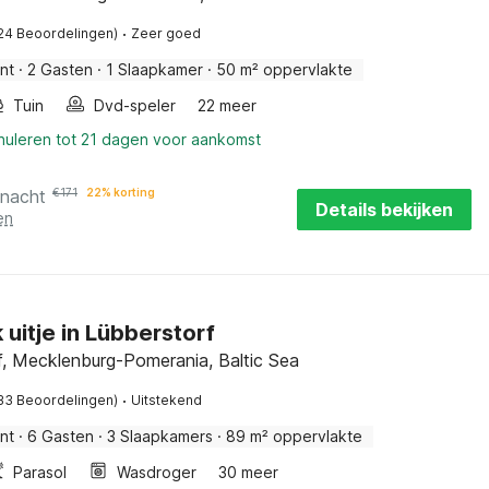
·
24 Beoordelingen)
Zeer goed
nt
·
2 Gasten
·
1 Slaapkamer
·
50 m² oppervlakte
Tuin
Dvd-speler
22 meer
nnuleren tot 21 dagen voor aankomst
 nacht
€
171
22% korting
Details bekijken
en
k uitje in Lübberstorf
f, Mecklenburg-Pomerania, Baltic Sea
·
33 Beoordelingen)
Uitstekend
nt
·
6 Gasten
·
3 Slaapkamers
·
89 m² oppervlakte
Parasol
Wasdroger
30 meer