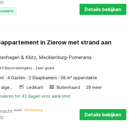
en
Details bekijken
vailable
eappartement in Zierow met strand aan
ltenhagen & Klütz, Mecklenburg-Pomerania
·
33 Beoordelingen)
Zeer goed
nt
·
4 Gasten
·
2 Slaapkamers
·
58 m² oppervlakte
Wellness algemeen
Ledikant
Buitenhaard
29 meer
nnuleren tot 43 dagen voor aankomst
 nacht
€
230
40% korting
Details bekijken
en