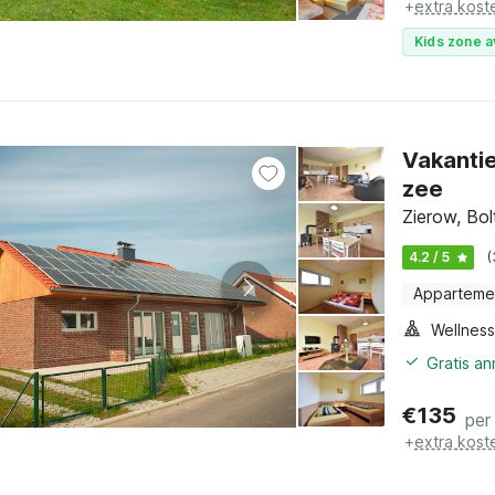
+
extra kost
Kids zone a
Vakanti
zee
Zierow, Bo
4.2 / 5
(
Apparteme
Gratis a
€
135
per
+
extra kost