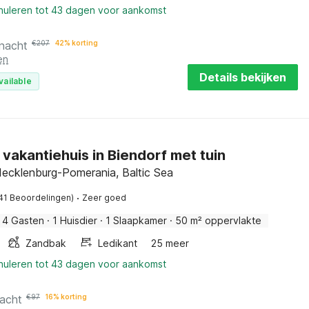
nnuleren tot 43 dagen voor aankomst
 nacht
€
207
42% korting
en
Details bekijken
vailable
 vakantiehuis in Biendorf met tuin
Mecklenburg-Pomerania, Baltic Sea
·
41 Beoordelingen)
Zeer goed
4 Gasten
·
1 Huisdier
·
1 Slaapkamer
·
50 m² oppervlakte
Zandbak
Ledikant
25 meer
nnuleren tot 43 dagen voor aankomst
nacht
€
97
16% korting