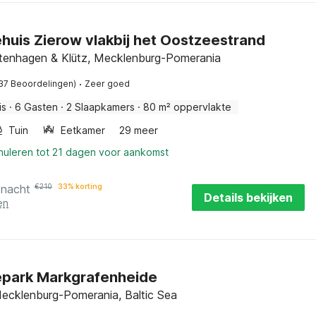
huis Zierow vlakbij het Oostzeestrand
ltenhagen & Klütz, Mecklenburg-Pomerania
·
37 Beoordelingen)
Zeer goed
is
·
6 Gasten
·
2 Slaapkamers
·
80 m² oppervlakte
Tuin
Eetkamer
29 meer
nnuleren tot 21 dagen voor aankomst
 nacht
€
210
33% korting
Details bekijken
en
epark Markgrafenheide
ecklenburg-Pomerania, Baltic Sea