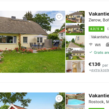
Vakantie
Zierow, Bo
4.3 / 5
(
Vakantiehu
Wifi
Gratis a
€
136
per
+
extra kost
Vakanti
Rostock, M