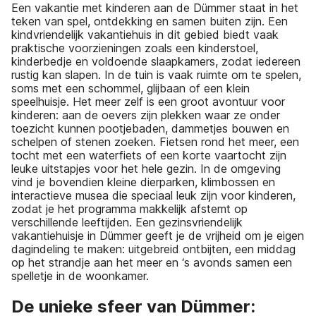
Een vakantie met kinderen aan de Dümmer staat in het
teken van spel, ontdekking en samen buiten zijn. Een
kindvriendelijk vakantiehuis in dit gebied biedt vaak
praktische voorzieningen zoals een kinderstoel,
kinderbedje en voldoende slaapkamers, zodat iedereen
rustig kan slapen. In de tuin is vaak ruimte om te spelen,
soms met een schommel, glijbaan of een klein
speelhuisje. Het meer zelf is een groot avontuur voor
kinderen: aan de oevers zijn plekken waar ze onder
toezicht kunnen pootjebaden, dammetjes bouwen en
schelpen of stenen zoeken. Fietsen rond het meer, een
tocht met een waterfiets of een korte vaartocht zijn
leuke uitstapjes voor het hele gezin. In de omgeving
vind je bovendien kleine dierparken, klimbossen en
interactieve musea die speciaal leuk zijn voor kinderen,
zodat je het programma makkelijk afstemt op
verschillende leeftijden. Een gezinsvriendelijk
vakantiehuisje in Dümmer geeft je de vrijheid om je eigen
dagindeling te maken: uitgebreid ontbijten, een middag
op het strandje aan het meer en ‘s avonds samen een
spelletje in de woonkamer.
De unieke sfeer van Dümmer: