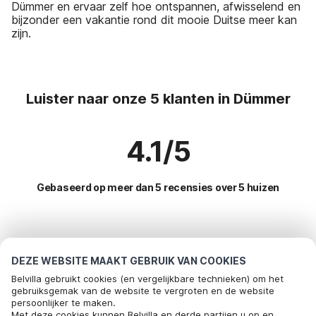
Dümmer en ervaar zelf hoe ontspannen, afwisselend en
bijzonder een vakantie rond dit mooie Duitse meer kan
zijn.
Luister naar onze 5 klanten in Dümmer
4.1/5
Gebaseerd op meer dan 5 recensies over 5 huizen
Meest populaire bestemmingen voor
vakantie
DEZE WEBSITE MAAKT GEBRUIK VAN COOKIES
Belvilla gebruikt cookies (en vergelijkbare technieken) om het
Top steden met top voorzieningen voor vakantie
gebruiksgemak van de website te vergroten en de website
persoonlijker te maken.
Vakantiehuis aan zee gohl
Met deze cookies kunnen Belvilla en derde partijen u op en