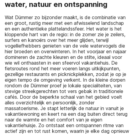
water, natuur en ontspanning
Wat Dümmer zo bijzonder maakt, is de combinatie van
een groot, rustig meer met een afwisselend landschap
en een authentieke plattelandssfeer. Het water is het
kloppende hart van de regio: in de zomer zie je zeilers,
surfers en kanoërs over het meer glijden, terwijl
vogelliefhebbers genieten van de vele watervogels die
hier broeden en overwinteren. In het voorjaar en najaar
domineren de zachte kleuren en de stilte, ideaal voor
wie wil onthaasten in een sfeervol vakantiehuis. De
fietsroutes rond het meer voeren langs uitkijkpunten,
gezellige restaurants en picknickplekken, zodat je op je
eigen tempo de omgeving verkent. In de kleine dorpen
rondom de Dümmer proef je lokale specialiteiten, van
stevige streekgerechten tot vers gebak in traditionele
cafés. Door de beperkte schaal van het gebied voelt
alles overzichtelijk en persoonlijk, zonder
massatoerisme. Je stapt letterlijk de natuur in vanuit je
vakantiewoning en keert na een dag buiten direct terug
naar de warmte en het comfort van je eigen
vakantiehuisje. Zo ontstaat een ontspannen ritme van
actief zijn en tot rust komen, waarin je elke dag opnieuw