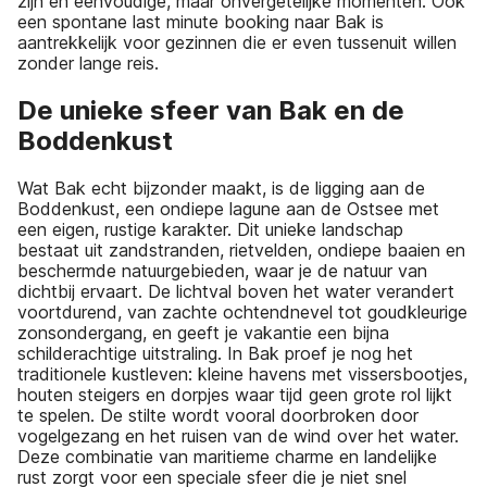
zijn en eenvoudige, maar onvergetelijke momenten. Ook
een spontane last minute booking naar Bak is
aantrekkelijk voor gezinnen die er even tussenuit willen
zonder lange reis.
De unieke sfeer van Bak en de
Boddenkust
Wat Bak echt bijzonder maakt, is de ligging aan de
Boddenkust, een ondiepe lagune aan de Ostsee met
een eigen, rustige karakter. Dit unieke landschap
bestaat uit zandstranden, rietvelden, ondiepe baaien en
beschermde natuurgebieden, waar je de natuur van
dichtbij ervaart. De lichtval boven het water verandert
voortdurend, van zachte ochtendnevel tot goudkleurige
zonsondergang, en geeft je vakantie een bijna
schilderachtige uitstraling. In Bak proef je nog het
traditionele kustleven: kleine havens met vissersbootjes,
houten steigers en dorpjes waar tijd geen grote rol lijkt
te spelen. De stilte wordt vooral doorbroken door
vogelgezang en het ruisen van de wind over het water.
Deze combinatie van maritieme charme en landelijke
rust zorgt voor een speciale sfeer die je niet snel