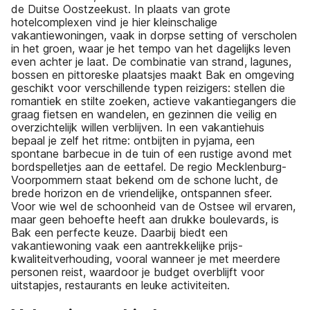
de Duitse Oostzeekust. In plaats van grote
hotelcomplexen vind je hier kleinschalige
vakantiewoningen, vaak in dorpse setting of verscholen
in het groen, waar je het tempo van het dagelijks leven
even achter je laat. De combinatie van strand, lagunes,
bossen en pittoreske plaatsjes maakt Bak en omgeving
geschikt voor verschillende typen reizigers: stellen die
romantiek en stilte zoeken, actieve vakantiegangers die
graag fietsen en wandelen, en gezinnen die veilig en
overzichtelijk willen verblijven. In een vakantiehuis
bepaal je zelf het ritme: ontbijten in pyjama, een
spontane barbecue in de tuin of een rustige avond met
bordspelletjes aan de eettafel. De regio Mecklenburg-
Voorpommern staat bekend om de schone lucht, de
brede horizon en de vriendelijke, ontspannen sfeer.
Voor wie wel de schoonheid van de Ostsee wil ervaren,
maar geen behoefte heeft aan drukke boulevards, is
Bak een perfecte keuze. Daarbij biedt een
vakantiewoning vaak een aantrekkelijke prijs-
kwaliteitverhouding, vooral wanneer je met meerdere
personen reist, waardoor je budget overblijft voor
uitstapjes, restaurants en leuke activiteiten.