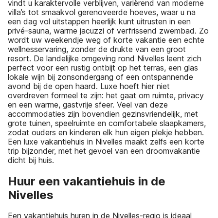
vindt u karaktervolle verblijven, variërend van moderne
villa’s tot smaakvol gerenoveerde hoeves, waar u na
een dag vol uitstappen heerlijk kunt uitrusten in een
privé-sauna, warme jacuzzi of verfrissend zwembad. Zo
wordt uw weekendje weg of korte vakantie een echte
wellnesservaring, zonder de drukte van een groot
resort. De landelijke omgeving rond Nivelles leent zich
perfect voor een rustig ontbijt op het terras, een glas
lokale wijn bij zonsondergang of een ontspannende
avond bij de open haard. Luxe hoeft hier niet
overdreven formeel te zijn: het gaat om ruimte, privacy
en een warme, gastvrije sfeer. Veel van deze
accommodaties zijn bovendien gezinsvriendelijk, met
grote tuinen, speelruimte en comfortabele slaapkamers,
zodat ouders en kinderen elk hun eigen plekje hebben.
Een luxe vakantiehuis in Nivelles maakt zelfs een korte
trip bijzonder, met het gevoel van een droomvakantie
dicht bij huis.
Huur een vakantiehuis in de
Nivelles
Een vakantiehuis huren in de Nivelles-regio is ideaal