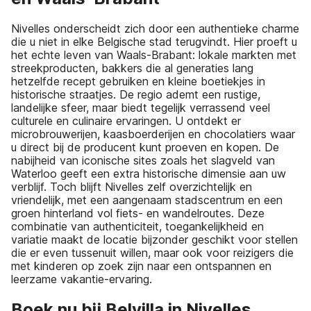
Nivelles onderscheidt zich door een authentieke charme
die u niet in elke Belgische stad terugvindt. Hier proeft u
het echte leven van Waals-Brabant: lokale markten met
streekproducten, bakkers die al generaties lang
hetzelfde recept gebruiken en kleine boetiekjes in
historische straatjes. De regio ademt een rustige,
landelijke sfeer, maar biedt tegelijk verrassend veel
culturele en culinaire ervaringen. U ontdekt er
microbrouwerijen, kaasboerderijen en chocolatiers waar
u direct bij de producent kunt proeven en kopen. De
nabijheid van iconische sites zoals het slagveld van
Waterloo geeft een extra historische dimensie aan uw
verblijf. Toch blijft Nivelles zelf overzichtelijk en
vriendelijk, met een aangenaam stadscentrum en een
groen hinterland vol fiets- en wandelroutes. Deze
combinatie van authenticiteit, toegankelijkheid en
variatie maakt de locatie bijzonder geschikt voor stellen
die er even tussenuit willen, maar ook voor reizigers die
met kinderen op zoek zijn naar een ontspannen en
leerzame vakantie-ervaring.
Boek nu bij Belvilla in Nivelles