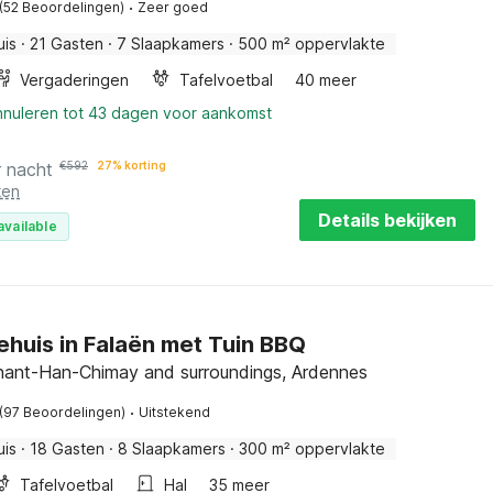
·
(52 Beoordelingen)
Zeer goed
uis
·
21 Gasten
·
7 Slaapkamers
·
500 m² oppervlakte
Vergaderingen
Tafelvoetbal
40 meer
annuleren tot 43 dagen voor aankomst
r nacht
€
592
27% korting
ten
Details bekijken
available
ehuis in Falaën met Tuin BBQ
inant-Han-Chimay and surroundings, Ardennes
·
(97 Beoordelingen)
Uitstekend
uis
·
18 Gasten
·
8 Slaapkamers
·
300 m² oppervlakte
Tafelvoetbal
Hal
35 meer