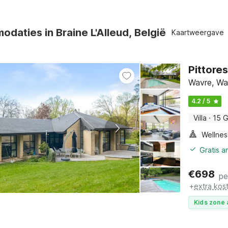
daties in Braine L'Alleud, België
Kaartweergave
Pittore
Wavre, Wa
4.2 / 5
Villa
·
15 
Gratis a
€
698
pe
+
extra kos
Kids zone 