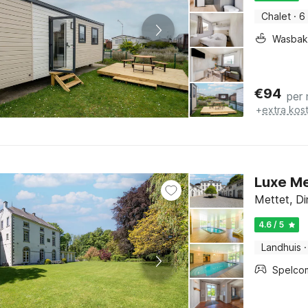
Chalet
·
6
Wasbak
€
94
per
+
extra kos
Luxe Me
Mettet, D
4.6 / 5
Landhuis
·
Spelco