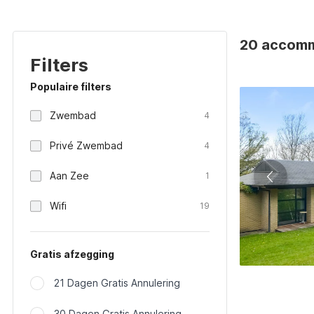
20 accommo
Filters
Populaire filters
Zwembad
4
Privé Zwembad
4
Aan Zee
1
Wifi
19
Gratis afzegging
21 Dagen Gratis Annulering
30 Dagen Gratis Annulering