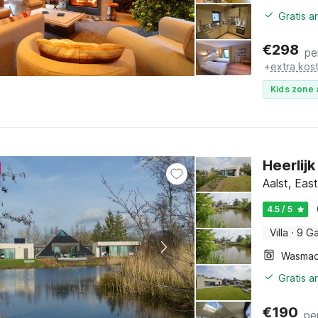
Gratis 
€
298
pe
+
extra kos
Kids zone 
Heerlijk
Aalst, Eas
4.5 / 5
Villa
·
9 G
Wasmac
Gratis a
€
190
pe