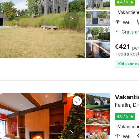
4.4 / 5
Vakantieh
Wifi
Gratis 
€
421
pe
+
extra kos
Kids zone 
Vakanti
Falaën, D
4.6 / 5
Vakantieh
Wifi