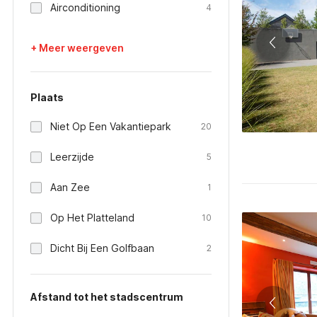
Airconditioning
4
+ Meer weergeven
Plaats
Niet Op Een Vakantiepark
20
Leerzijde
5
Aan Zee
1
Op Het Platteland
10
Dicht Bij Een Golfbaan
2
Afstand tot het stadscentrum