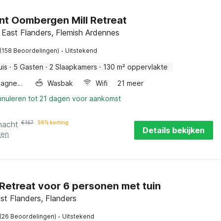
t Oombergen Mill Retreat
 East Flanders, Flemish Ardennes
·
(158 Beoordelingen)
Uitstekend
uis
·
5 Gasten
·
2 Slaapkamers
·
130 m² oppervlakte
Combimagnetron
Wasbak
Wifi
21 meer
nnuleren tot 21 dagen voor aankomst
nacht
€
167
56% korting
Details bekijken
ten
 Retreat voor 6 personen met tuin
ast Flanders, Flanders
·
(26 Beoordelingen)
Uitstekend