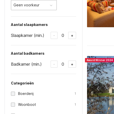
Geen voorkeur
Aantal slaapkamers
Slaapkamer (min.)
0
-
+
Aantal badkamers
Award Winner 2024
Badkamer (min.)
0
-
+
Categorieën
Boerderij
1
Woonboot
1