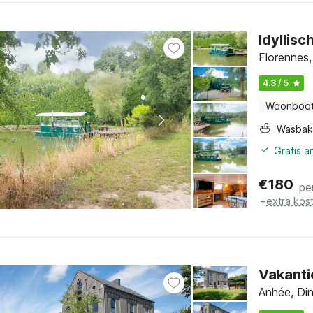
Idyllisc
Florennes
4.3 / 5
Woonboo
Wasbak
Gratis a
€
180
pe
+
extra kos
Vakanti
Anhée, Di