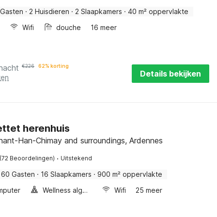
 Gasten
·
2 Huisdieren
·
2 Slaapkamers
·
40 m² oppervlakte
Wifi
douche
16 meer
 nacht
€
226
62% korting
Details bekijken
ten
ttet herenhuis
inant-Han-Chimay and surroundings, Ardennes
·
(72 Beoordelingen)
Uitstekend
60 Gasten
·
16 Slaapkamers
·
900 m² oppervlakte
mputer
Wellness algemeen
Wifi
25 meer