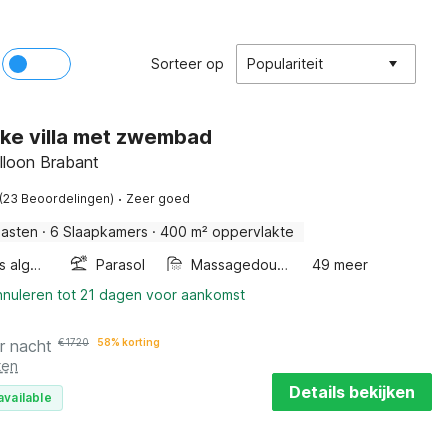
Sorteer op
Populariteit
ske villa met zwembad
lloon Brabant
·
(23 Beoordelingen)
Zeer goed
Gasten
·
6 Slaapkamers
·
400 m² oppervlakte
Wellness algemeen
Parasol
Massagedouche
49 meer
nnuleren tot 21 dagen voor aankomst
r nacht
€
1720
58% korting
ten
Details bekijken
available