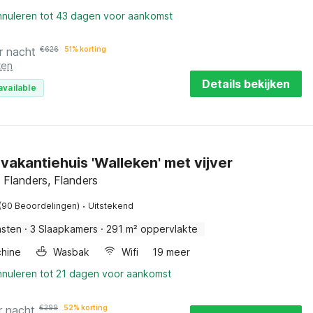
annuleren tot 43 dagen voor aankomst
r nacht
€
626
51% korting
ten
Details bekijken
available
 vakantiehuis 'Walleken' met vijver
t Flanders, Flanders
·
(90 Beoordelingen)
Uitstekend
asten
·
3 Slaapkamers
·
291 m² oppervlakte
hine
Wasbak
Wifi
19 meer
nnuleren tot 21 dagen voor aankomst
r nacht
€
399
52% korting