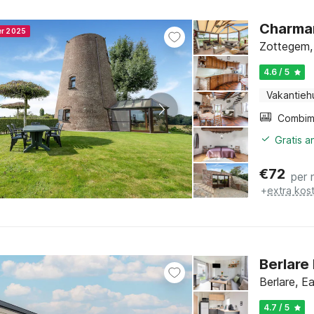
Charman
er 2025
Zottegem,
4.6 / 5
Vakantieh
Gratis a
€
72
per 
+
extra kos
Berlare
Berlare, E
4.7 / 5