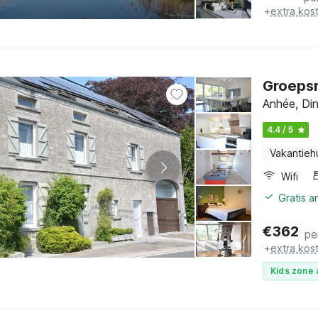
+
extra kos
Groepsr
Anhée, Di
4.4 / 5
Vakantieh
Wifi
Gratis 
€
362
pe
+
extra kos
Kids zone 