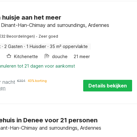
h huisje aan het meer
, Dinant-Han-Chimay and surroundings, Ardennes
·
(32 Beoordelingen)
Zeer goed
t
·
2 Gasten
·
1 Huisdier
·
35 m² oppervlakte
Kitchenette
douche
21 meer
nnuleren tot 21 dagen voor aankomst
r nacht
€
304
43% korting
Details bekijken
ten
ehuis in Denee voor 21 personen
nant-Han-Chimay and surroundings, Ardennes