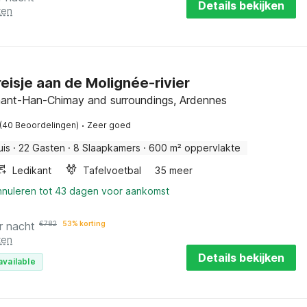
Details bekijken
ten
eisje aan de Molignée-rivier
nant-Han-Chimay and surroundings, Ardennes
·
(40 Beoordelingen)
Zeer goed
uis
·
22 Gasten
·
8 Slaapkamers
·
600 m² oppervlakte
Ledikant
Tafelvoetbal
35 meer
annuleren tot 43 dagen voor aankomst
r nacht
€
782
53% korting
ten
Details bekijken
available