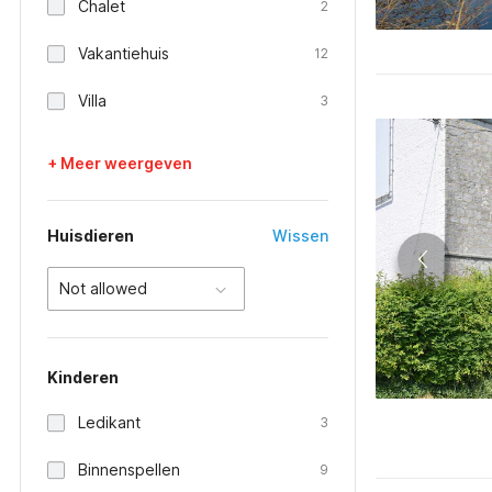
Chalet
2
Vakantiehuis
12
Villa
3
+ Meer weergeven
Huisdieren
Wissen
Not allowed
Kinderen
Ledikant
3
Binnenspellen
9