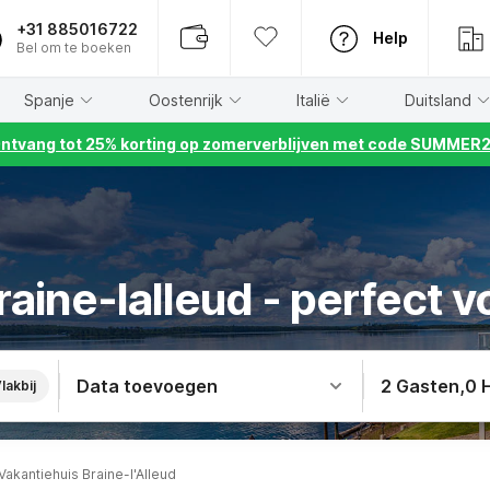
+31 885016722
Help
Bel om te boeken
Spanje
Oostenrijk
Italië
Duitsland
ntvang tot 25% korting op zomerverblijven met code SUMMER
raine-lalleud - perfect 
Data toevoegen
2 Gasten
,
0 
lakbij
Vakantiehuis Braine-l'Alleud