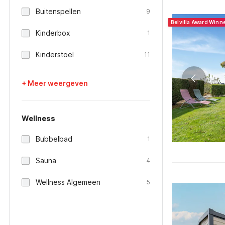
Buitenspellen
9
Belvilla Award Winn
Kinderbox
1
Kinderstoel
11
+ Meer weergeven
Wellness
Bubbelbad
1
Sauna
4
Wellness Algemeen
5