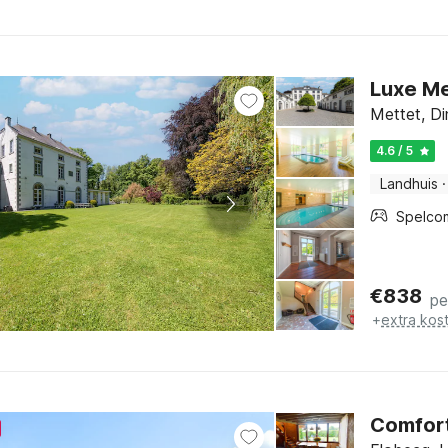
Luxe Me
Mettet, D
4.6 / 5
Landhuis
·
Spelco
€
838
pe
+
extra kos
Comfort