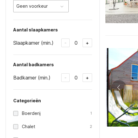
Geen voorkeur
Aantal slaapkamers
Slaapkamer (min.)
0
-
+
Aantal badkamers
Badkamer (min.)
0
-
+
Categorieën
Boerderij
1
Chalet
2