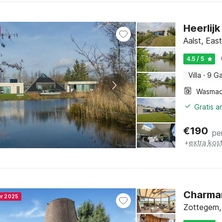
Heerlijk
Aalst, Eas
4.5 / 5
Villa
·
9 G
Wasmac
Gratis a
€
190
pe
+
extra kos
Charman
er 2025
Zottegem,