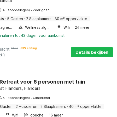
Hainaut
·
(54 Beoordelingen)
Zeer goed
uis
·
5 Gasten
·
2 Slaapkamers
·
80 m² oppervlakte
Combimagnetron
Wellness algemeen
Wifi
24 meer
annuleren tot 43 dagen voor aankomst
nacht
€
206
63% korting
Details bekijken
ten
 Retreat voor 6 personen met tuin
ast Flanders, Flanders
·
(26 Beoordelingen)
Uitstekend
 Gasten
·
2 Huisdieren
·
2 Slaapkamers
·
40 m² oppervlakte
Wifi
douche
16 meer