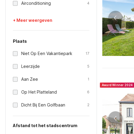
Airconditioning
4
+ Meer weergeven
Plaats
Niet Op Een Vakantiepark
17
Leerzijde
5
Aan Zee
1
Award Winner 2024
Op Het Platteland
6
Dicht Bij Een Golfbaan
2
Afstand tot het stadscentrum