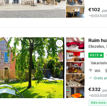
€
102
pe
+
extra kos
Ruim hu
Ellezelles,
4.5 / 5
Vakantieh
Wifi
Gratis 
€
332
pe
+
extra kos
Kids zone 