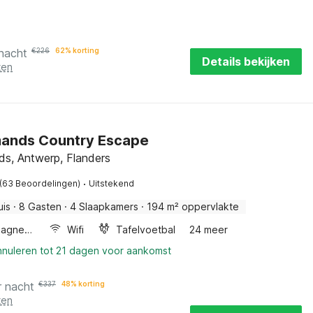
 nacht
€
226
62% korting
Details bekijken
ten
mands Country Escape
ds, Antwerp, Flanders
·
(63 Beoordelingen)
Uitstekend
uis
·
8 Gasten
·
4 Slaapkamers
·
194 m² oppervlakte
Combimagnetron
Wifi
Tafelvoetbal
24 meer
nnuleren tot 21 dagen voor aankomst
r nacht
€
337
48% korting
ten