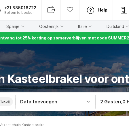
+31 885016722
Help
Bel om te boeken
Spanje
Oostenrijk
Italië
Duitsland
ntvang tot 25% korting op zomerverblijven met code SUMMER
n Kasteelbrakel voor on
Data toevoegen
2 Gasten
,
0 
lakbij
Vakantiehuis Kasteelbrakel