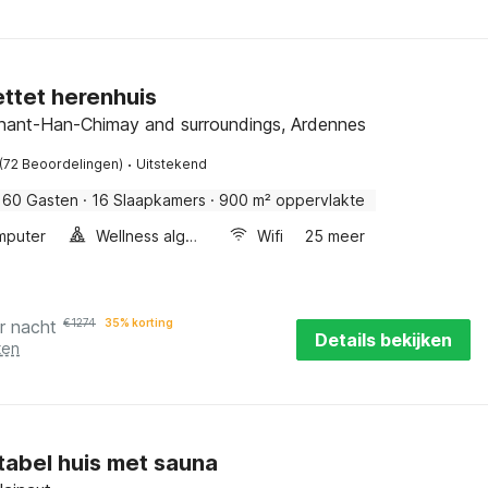
ttet herenhuis
inant-Han-Chimay and surroundings, Ardennes
·
(72 Beoordelingen)
Uitstekend
60 Gasten
·
16 Slaapkamers
·
900 m² oppervlakte
mputer
Wellness algemeen
Wifi
25 meer
r nacht
€
1274
35% korting
Details bekijken
ten
abel huis met sauna