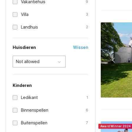
Vakantiehuis
9
Villa
3
Landhuis
2
Huisdieren
Wissen
Not allowed
Kinderen
Ledikant
1
Binnenspellen
6
Buitenspellen
7
Award Winner 2024