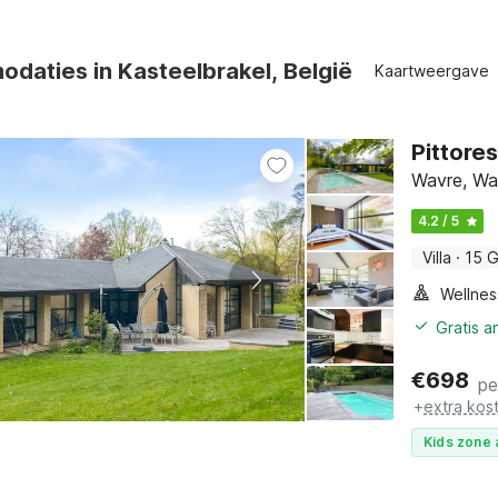
daties in Kasteelbrakel, België
Kaartweergave
Pittore
Wavre, Wa
4.2 / 5
Villa
·
15 
Gratis a
€
698
pe
+
extra kos
Kids zone 