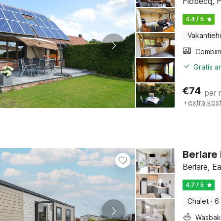
Flobecq, 
4.4 / 5
Vakantieh
Gratis 
€
74
per 
+
extra kos
Berlare
Berlare, E
4.7 / 5
Chalet
·
6
Wasbak