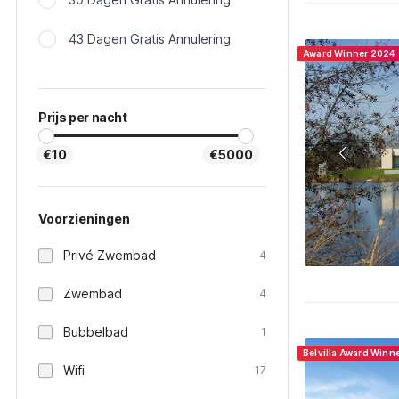
43 Dagen Gratis Annulering
Award Winner 2024
Prijs per nacht
€10
€5000
Voorzieningen
Privé Zwembad
4
Zwembad
4
Bubbelbad
1
Belvilla Award Winn
Wifi
17