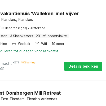
 vakantiehuis 'Walleken' met vijver
t Flanders, Flanders
·
(90 Beoordelingen)
Uitstekend
asten
·
3 Slaapkamers
·
291 m² oppervlakte
hine
Wasbak
Wifi
19 meer
nnuleren tot 21 dagen voor aankomst
r nacht
€
371
48% korting
Details bekijken
ten
t Oombergen Mill Retreat
 East Flanders, Flemish Ardennes