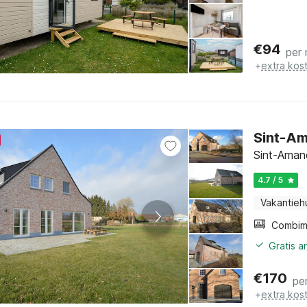
€
94
per
+
extra kos
Sint-A
Sint-Aman
4.7 / 5
Vakantieh
Gratis a
€
170
pe
+
extra kos