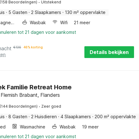
·
(158 Beoordelingen)
Uitstekend
uis
·
5 Gasten
·
2 Slaapkamers
·
130 m² oppervlakte
Combimagnetron
Wasbak
Wifi
21 meer
nnuleren tot 21 dagen voor aankomst
nacht
€
136
46% korting
Details bekijken
ten
k Familie Retreat Home
Flemish Brabant, Flanders
·
(144 Beoordelingen)
Zeer goed
uis
·
8 Gasten
·
2 Huisdieren
·
4 Slaapkamers
·
200 m² oppervlakte
bed
Wasmachine
Wasbak
19 meer
nnuleren tot 21 dagen voor aankomst