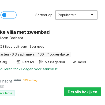
Sorteer op
Populariteit
ske villa met zwembad
lloon Brabant
·
(23 Beoordelingen)
Zeer goed
Gasten
·
6 Slaapkamers
·
400 m² oppervlakte
Wellness algemeen
Parasol
Massagedouche
49 meer
nnuleren tot 21 dagen voor aankomst
r nacht
€
1720
58% korting
ten
Details bekijken
available