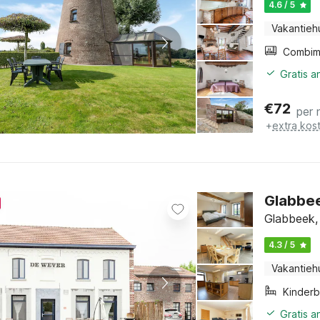
4.6 / 5
Vakantieh
Gratis a
€
72
per 
+
extra kos
Glabbee
Glabbeek, 
4.3 / 5
Vakantieh
Kinder
Gratis a