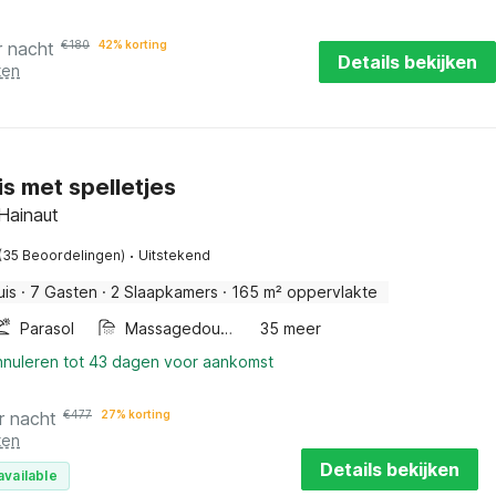
r nacht
€
180
42% korting
Details bekijken
ten
is met spelletjes
 Hainaut
·
(35 Beoordelingen)
Uitstekend
uis
·
7 Gasten
·
2 Slaapkamers
·
165 m² oppervlakte
Parasol
Massagedouche
35 meer
annuleren tot 43 dagen voor aankomst
r nacht
€
477
27% korting
ten
Details bekijken
available