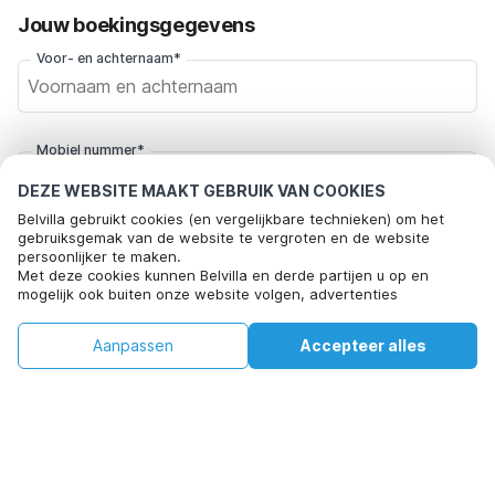
Jouw boekingsgegevens
Voor- en achternaam*
Mobiel nummer*
+31
DEZE WEBSITE MAAKT GEBRUIK VAN COOKIES
Belvilla gebruikt cookies (en vergelijkbare technieken) om het
gebruiksgemak van de website te vergroten en de website
E-mailadres*
persoonlijker te maken.
Met deze cookies kunnen Belvilla en derde partijen u op en
mogelijk ook buiten onze website volgen, advertenties
afstemmen op uw interesses en u informatie laten delen via
Klik hier om je af te melden voor aanbiedingsmails van Belvilla. Je
social media.
€240
€355
Aanpassen
Accepteer alles
kunt je in de toekomst op elk moment weer afmelden
Beschikbaarheid controleren
Door op "accepteren" te klikken gaat u hiermee akkoord. Meer
+
extra kosten
informatie vind je in ons
cookiebeleid
.
Beschikbaarheid controleren
Door op "Reservering bevestigen" te klikken, ga je akkoord met de
algemene voorwaarden van Belvilla en boekingsgerelateerde