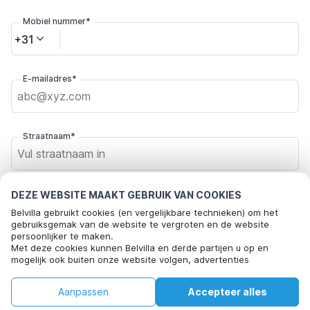
Mobiel nummer*
+31
E-mailadres*
Straatnaam*
Postcode*
DEZE WEBSITE MAAKT GEBRUIK VAN COOKIES
Belvilla gebruikt cookies (en vergelijkbare technieken) om het
gebruiksgemak van de website te vergroten en de website
persoonlijker te maken.
Met deze cookies kunnen Belvilla en derde partijen u op en
Plaats*
mogelijk ook buiten onze website volgen, advertenties
Deze accommodatie is niet beschikbaar op
afstemmen op uw interesses en u informatie laten delen via
Datums
de geselecteerde data. Probeer andere
social media.
wijzigen
Aanpassen
Accepteer alles
Door op "accepteren" te klikken gaat u hiermee akkoord. Meer
datums.
Klik hier om je af te melden voor aanbiedingsmails van Belvilla. Je
informatie vind je in ons
cookiebeleid
.