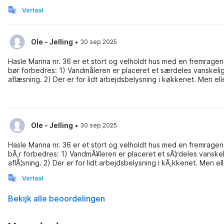
ganzes Insel mit schönen Orten einfach herrlich auch Radwande
Vertaal
·
Ole - Jelling
30 sep 2025
Hasle Marina nr. 36 er et stort og velholdt hus med en fremragende beliggenhed. Udsigten over havn og hav er i særklase. Et par ting
bør forbedres: 1) Vandmåleren er placeret et særdeles vanskeligt
aflæsning. 2) Der er for lidt arbejdsbelysning i køkkenet. Men ellers er alt i fineste orden, og det har været en fornøjelse at bo i huset i
øvrigt.
·
Ole - Jelling
30 sep 2025
Hasle Marina nr. 36 er et stort og velholdt hus med en fremragende beliggenhed. Udsigten over havn og hav er i sÃ¦rklase. Et par ting
bÃ¸r forbedres: 1) VandmÃ¥leren er placeret et sÃ¦rdeles vanskeli
aflÃ¦sning. 2) Der er for lidt arbejdsbelysning i kÃ¸kkenet. Men ellers er alt i fineste orden, og det har vÃ¦ret en fornÃ¸jelse at bo i huset i
Ã¸vrigt.
Vertaal
Bekijk alle beoordelingen