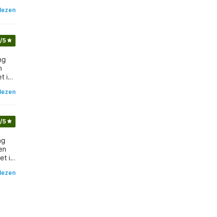
lezen
/5
n
lezen
/5
en
lezen