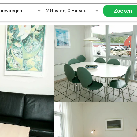
Zoeken
 toevoegen
2 Gasten
,
0 Huisdieren