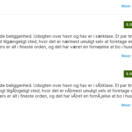
rn wandern in wunderschöner Natur.
Meer 
5.0
 tilgængeligt sted, hvor det er nærmest umuligt selv at foretage e
Meer 
5.0
gt tilgÃ¦ngeligt sted, hvor det er nÃ¦rmest umuligt selv at foretage 
Meer 