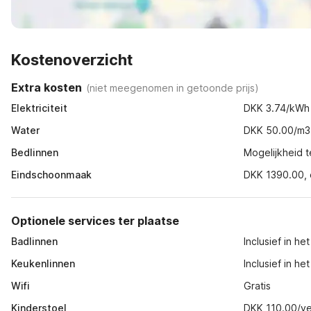
Kostenoverzicht
Extra kosten
(
niet meegenomen in getoonde prijs
)
Elektriciteit
DKK 3.74/kWh
Water
DKK 50.00/m3
Bedlinnen
Mogelijkheid t
Eindschoonmaak
DKK 1390.00, o
Optionele services ter plaatse
Badlinnen
Inclusief in h
Keukenlinnen
Inclusief in h
Wifi
Gratis
Kinderstoel
DKK 110.00/ver