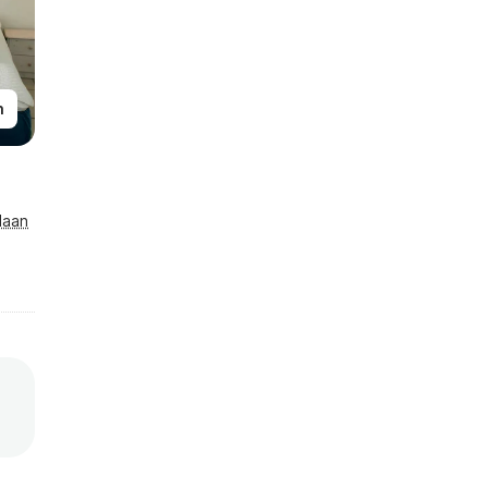
n
laan