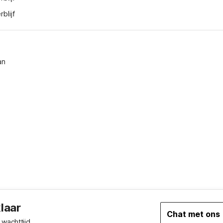
blijf
an
klaar
Chat met ons
wachttijd.