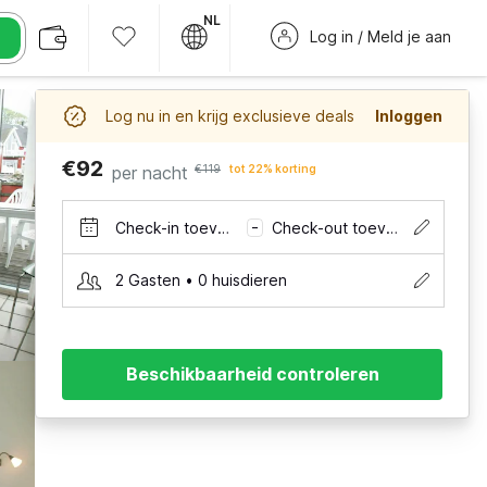
NL
Log in / Meld je aan
Log nu in en krijg exclusieve deals
Inloggen
€92
per nacht
€119
tot 22% korting
Check-in toevoegen
Check-out toevoegen
–
2 Gasten • 0 huisdieren
Beschikbaarheid controleren