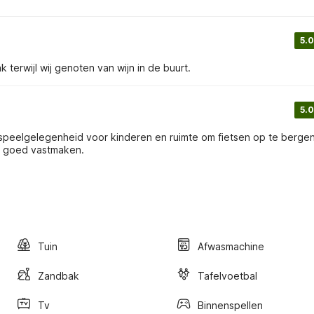
5.0
terwijl wij genoten van wijn in de buurt.
5.0
speelgelegenheid voor kinderen en ruimte om fietsen op te bergen
an goed vastmaken.
Tuin
Afwasmachine
Zandbak
Tafelvoetbal
Tv
Binnenspellen