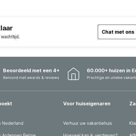
klaar
Chat met ons
wachttijd.
Beoordeeld met een 4+
60.000+ huizen in E
Beloond met awards & reviews
Prachtige en unieke vakant
boekt
Voor huiseigenaren
Za
s Nederland
Verhuur uw vakantiehuis
Kla
s Ardennen Belgie
Hoeveel kan ik verdienen?
Aff