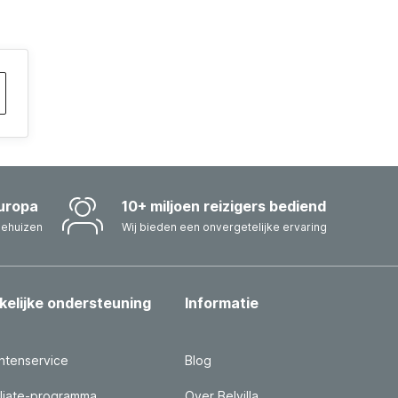
uropa
10+ miljoen reizigers bediend
iehuizen
Wij bieden een onvergetelijke ervaring
kelijke ondersteuning
Informatie
ntenservice
Blog
iliate-programma
Over Belvilla