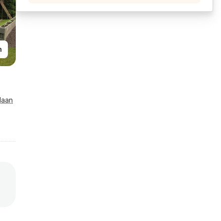
n
laan