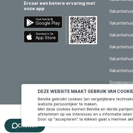
Ervaar een betere ervaring met
onze app
Vakantiehuis
Haal Hem Op Bij
Google Play
Vakantiehui
Download In De
Vakantiehuis
App Store
Vakantiehui
Vakantiehui
Vakantiehu
Groepsacco
Personen
DEZE WEBSITE MAAKT GEBRUIK VAN COOKI
Belvilla gebruikt cookies (en vergelijkbare techn
website persoonlijker te maken.
Met deze cookies kunnen Belvilla en derde partije
afstemmen op uw interesses en u informatie laten 
Door op "accepteren" te klikken gaat u hiermee ak
Chatten