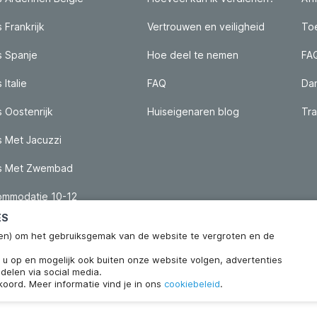
 Frankrijk
Vertrouwen en veiligheid
Toe
s Spanje
Hoe deel te nemen
FA
 Italie
FAQ
Da
s Oostenrijk
Huiseigenaren blog
Tra
s Met Jacuzzi
is Met Zwembad
mmodatie 10-12
ES
ieken) om het gebruiksgemak van de website te vergroten en de
n u op en mogelijk ook buiten onze website volgen, advertenties
delen via social media.
koord. Meer informatie vind je in ons
cookiebeleid
.