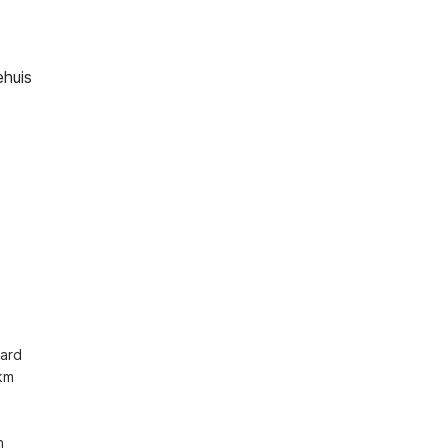
ehuis
ard 
m 
 