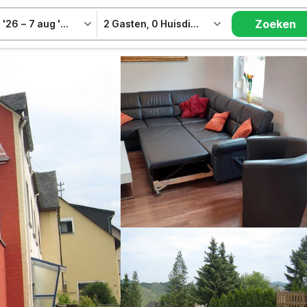
Zoeken
 '26
–
7 aug '26
2 Gasten
,
0 Huisdieren