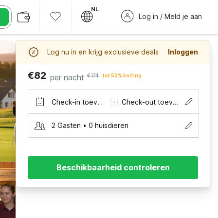
NL
Log in / Meld je aan
Log nu in en krijg exclusieve deals
Inloggen
€82
per nacht
€174
tot 52% korting
Check-in toevoegen
Check-out toevoegen
–
2 Gasten • 0 huisdieren
Beschikbaarheid controleren