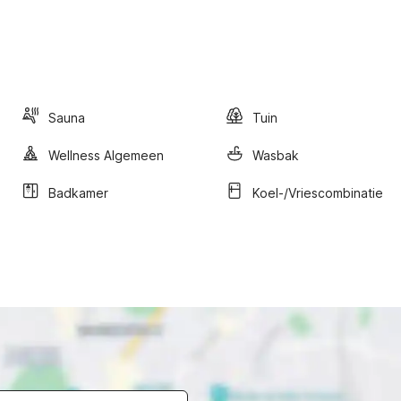
Sauna
Tuin
Wellness Algemeen
Wasbak
Badkamer
Koel-/vriescombinatie