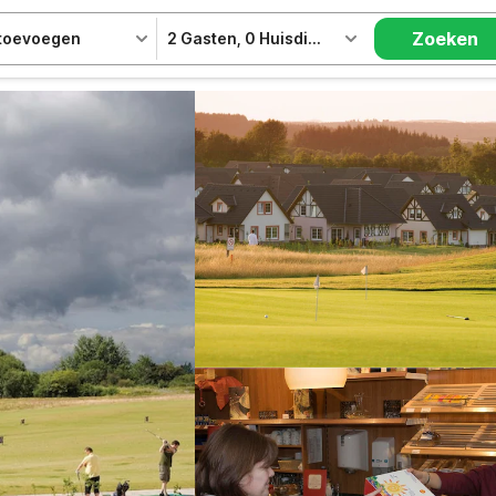
Zoeken
 toevoegen
2 Gasten
,
0 Huisdieren