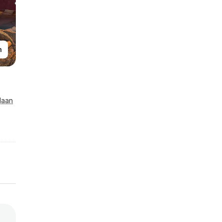
n
laan