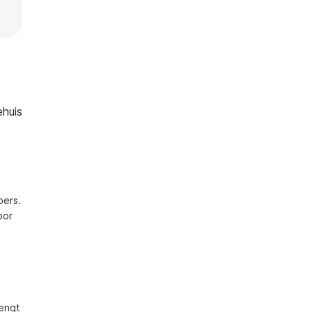
ehuis
ers. 
or 
engt 