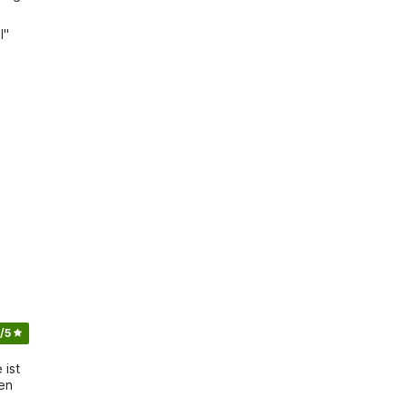
" 
/5
 ist
ten