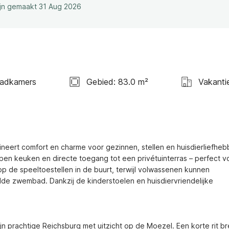
ijn gemaakt 31 Aug 2026
Badkamers
Gebied: 83.0 m²
Vakanti
ert comfort en charme voor gezinnen, stellen en huisdierliefhebb
en keuken en directe toegang tot een privétuinterras – perfect vo
p de speeltoestellen in de buurt, terwijl volwassenen kunnen 
e zwembad. Dankzij de kinderstoelen en huisdiervriendelijke 
prachtige Reichsburg met uitzicht op de Moezel. Een korte rit br