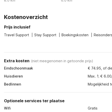
8.0 km
6.0 km
Kostenoverzicht
Prijs inclusief
Travel Support
Stay Support
Boekingskosten
Reisonder
Extra kosten
(
niet meegenomen in getoonde prijs
)
Eindschoonmaak
€ 74.95, of di
Huisdieren
Max. 1; € 6.00
Bedlinnen
Mogelijkheid t
Optionele services ter plaatse
Wifi
Gratis