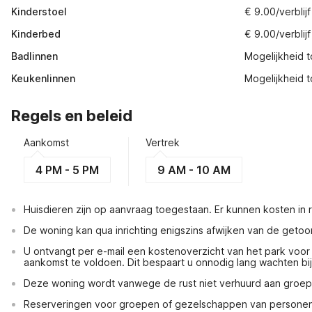
Kinderstoel
€ 9.00/verblijf
Kinderbed
€ 9.00/verblijf
Badlinnen
Mogelijkheid to
Keukenlinnen
Mogelijkheid to
Regels en beleid
Aankomst
Vertrek
4 PM - 5 PM
9 AM - 10 AM
Huisdieren zijn op aanvraag toegestaan. Er kunnen kosten in
De woning kan qua inrichting enigszins afwijken van de getoo
U ontvangt per e-mail een kostenoverzicht van het park voor
aankomst te voldoen. Dit bespaart u onnodig lang wachten bi
Deze woning wordt vanwege de rust niet verhuurd aan groe
Reserveringen voor groepen of gezelschappen van personen o