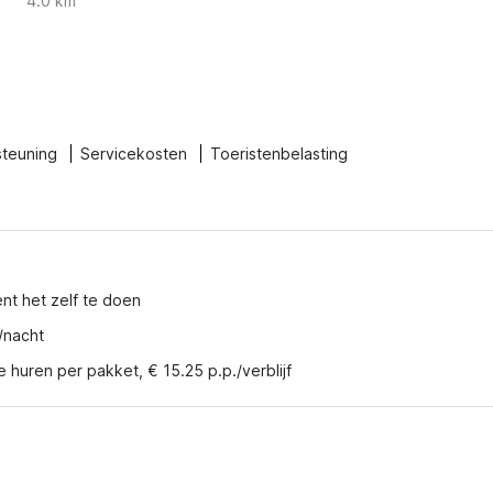
4.0 km
steuning
Servicekosten
Toeristenbelasting
ent het zelf te doen
/nacht
e huren per pakket, € 15.25 p.p./verblijf