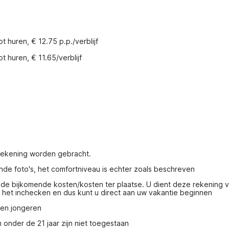
t huren, € 12.75 p.p./verblijf
t huren, € 11.65/verblijf
 rekening worden gebracht.
nde foto's, het comfortniveau is echter zoals beschreven
 de bijkomende kosten/kosten ter plaatse. U dient deze rekening v
j het inchecken en dus kunt u direct aan uw vakantie beginnen
pen jongeren
nder de 21 jaar zijn niet toegestaan