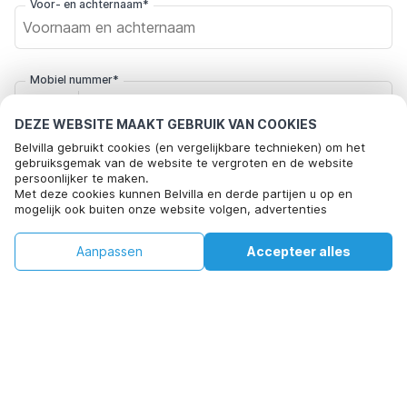
Voor- en achternaam*
Mobiel nummer*
+31
DEZE WEBSITE MAAKT GEBRUIK VAN COOKIES
Belvilla gebruikt cookies (en vergelijkbare technieken) om het
E-mailadres*
gebruiksgemak van de website te vergroten en de website
persoonlijker te maken.
Met deze cookies kunnen Belvilla en derde partijen u op en
mogelijk ook buiten onze website volgen, advertenties
afstemmen op uw interesses en u informatie laten delen via
Klik hier om je af te melden voor aanbiedingsmails van Belvilla. Je
social media.
kunt je in de toekomst op elk moment weer afmelden
€90
€200
Aanpassen
Accepteer alles
Beschikbaarheid controleren
Door op "accepteren" te klikken gaat u hiermee akkoord. Meer
+
extra kosten
informatie vind je in ons
cookiebeleid
.
Beschikbaarheid controleren
Door op "Reservering bevestigen" te klikken, ga je akkoord met de
algemene voorwaarden van Belvilla en boekingsgerelateerde
teksten en ga je een overeenkomst met Belvilla aan. Je bevestigt
hiermee ook dat je boeking en persoonlijke informatie correct zijn.
Lees ons privacy beleid om te zien hoe wij je gegevens verwerken.