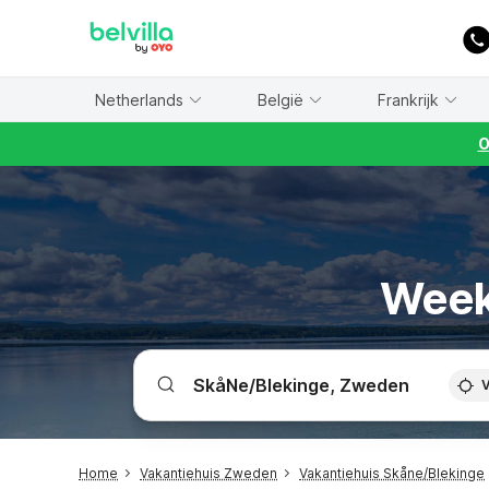
WIZARD MEMBER
Netherlands
België
Frankrijk
O
Week
V
Home
Vakantiehuis Zweden
Vakantiehuis Skåne/Blekinge