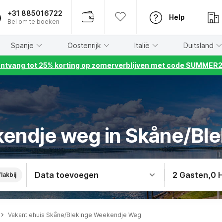
+31 885016722
Help
Bel om te boeken
Spanje
Oostenrijk
Italië
Duitsland
ntvang tot 25% korting op zomerverblijven met code SUMMER
endje weg in Skåne/Ble
Data toevoegen
2 Gasten
,
0 
lakbij
Vakantiehuis Skåne/Blekinge Weekendje Weg