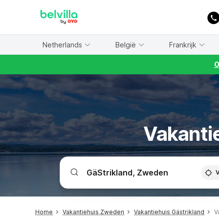
WIZARD MEMBER
Netherlands
België
Frankrijk
O
Vakantie
V
Home
Vakantiehuis Zweden
Vakantiehuis Gästrikland
V