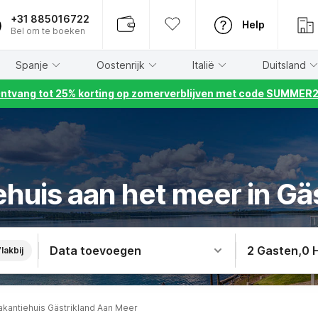
+31 885016722
Help
Bel om te boeken
Spanje
Oostenrijk
Italië
Duitsland
ntvang tot 25% korting op zomerverblijven met code SUMMER
huis aan het meer in Gä
Data toevoegen
2 Gasten
,
0 
lakbij
akantiehuis Gästrikland Aan Meer