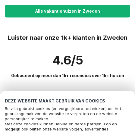
Alle vakantiehuizen in Zweden
Luister naar onze 1k+ klanten in Zweden
4.6/5
Gebaseerd op meer dan 1k+ recensies over 1k+ huizen
Meest populaire bestemmingen voor
DEZE WEBSITE MAAKT GEBRUIK VAN COOKIES
vakantie
Belvilla gebruikt cookies (en vergelijkbare technieken) om het
gebruiksgemak van de website te vergroten en de website
persoonlijker te maken.
Populaire voorzieningen voor vakantie in Zweden
Bel om te boeken
Met deze cookies kunnen Belvilla en derde partijen u op en
mogelijk ook buiten onze website volgen, advertenties
Vakantiehuis voor 6 personen
Toplanden met topvoorzieningen voor vakanties
afstemmen op uw interesses en u informatie laten delen via