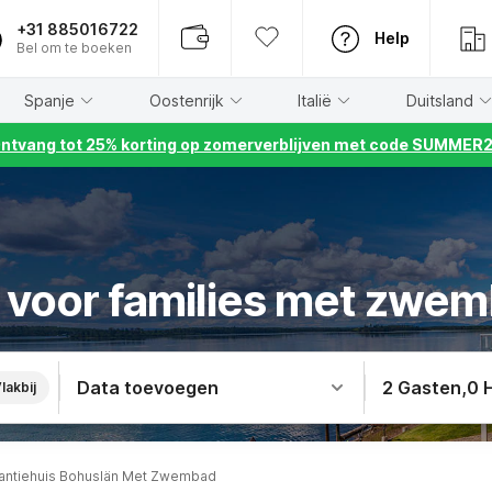
+31 885016722
Help
Bel om te boeken
Spanje
Oostenrijk
Italië
Duitsland
ntvang tot 25% korting op zomerverblijven met code SUMMER
 voor families met zwem
Data toevoegen
2 Gasten
,
0 
lakbij
antiehuis Bohuslän Met Zwembad