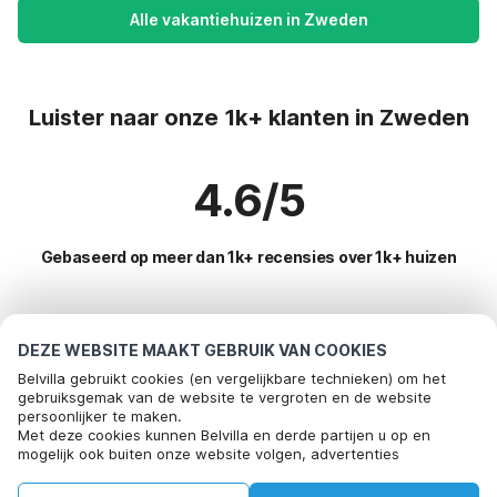
Alle vakantiehuizen in Zweden
Luister naar onze 1k+ klanten in Zweden
4.6/5
Gebaseerd op meer dan 1k+ recensies over 1k+ huizen
Meest populaire bestemmingen voor
DEZE WEBSITE MAAKT GEBRUIK VAN COOKIES
vakantie
Belvilla gebruikt cookies (en vergelijkbare technieken) om het
gebruiksgemak van de website te vergroten en de website
persoonlijker te maken.
Populaire voorzieningen voor vakantie in Zweden
Bel om te boeken
Met deze cookies kunnen Belvilla en derde partijen u op en
mogelijk ook buiten onze website volgen, advertenties
Vakantiehuis voor 6 personen
Toplanden met topvoorzieningen voor vakanties
afstemmen op uw interesses en u informatie laten delen via
Vakantiehuis aan zee
social media.