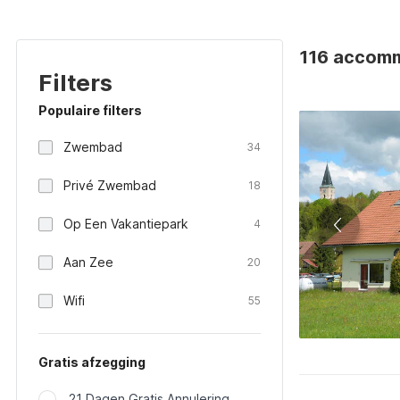
116 accomm
Filters
Populaire filters
Zwembad
34
Privé Zwembad
18
Op Een Vakantiepark
4
Aan Zee
20
Wifi
55
Gratis afzegging
21 Dagen Gratis Annulering