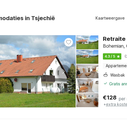
odaties in Tsjechië
Kaartweergave
Retraite
Bohemian, 
4.3 / 5
(
Apparteme
Wasbak
Gratis a
€
128
per
+
extra kost