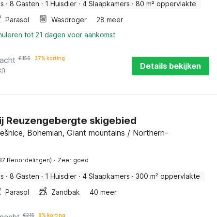
is
·
8 Gasten
·
1 Huisdier
·
4 Slaapkamers
·
80 m² oppervlakte
Parasol
Wasdroger
28 meer
nuleren tot 21 dagen voor aankomst
nacht
€
156
37% korting
Details bekijken
en
ij Reuzengebergte skigebied
ešnice, Bohemian, Giant mountains / Northern-
·
37 Beoordelingen)
Zeer goed
is
·
8 Gasten
·
1 Huisdier
·
4 Slaapkamers
·
300 m² oppervlakte
Parasol
Zandbak
40 meer
€
215
8% korting