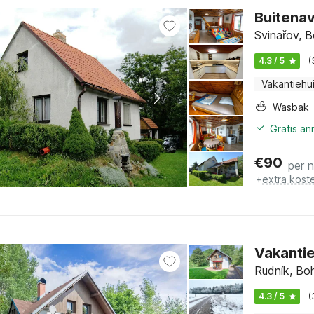
Buitena
Svinařov, 
4.3 / 5
(
Vakantiehu
Wasbak
Gratis an
€
90
per 
+
extra kost
Vakantie
Rudník, Bo
4.3 / 5
(