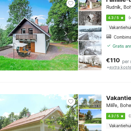
Rudník, Bo
4.3 / 5
(
Vakantiehu
Gratis a
€
110
per
+
extra kost
Vakantie
Milíře, Bo
4.3 / 5
(
Vakantiehu