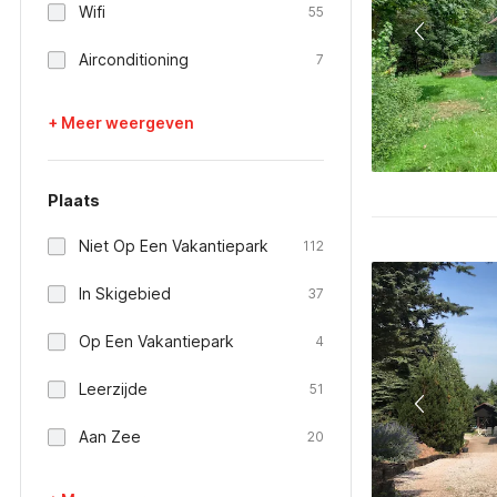
Wifi
55
Airconditioning
7
+ Meer weergeven
Plaats
Niet Op Een Vakantiepark
112
In Skigebied
37
Op Een Vakantiepark
4
Leerzijde
51
Aan Zee
20