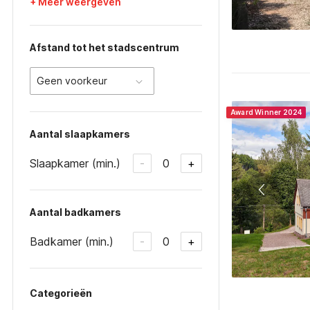
+ Meer weergeven
Afstand tot het stadscentrum
Geen voorkeur
Award Winner 2024
Aantal slaapkamers
Slaapkamer (min.)
0
-
+
Aantal badkamers
Badkamer (min.)
0
-
+
Categorieën