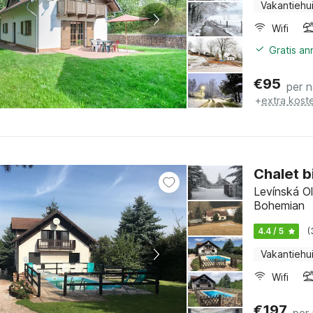
Vakantiehu
Wifi
Gratis an
€
95
per 
+
extra kost
Chalet b
Levínská Ol
Bohemian
4.4 / 5
(
Vakantiehu
Wifi
€
197