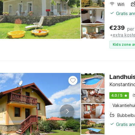
Wifi
Gratis a
€
239
per
+
extra kost
Kids zone a
Landhui
Konstantin
4.0 / 5
(
Vakantiehu
Bubbelb
Gratis an