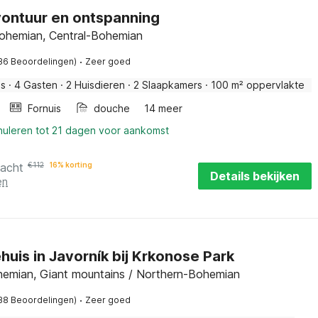
vontuur en ontspanning
Bohemian, Central-Bohemian
·
36 Beoordelingen)
Zeer goed
is
·
4 Gasten
·
2 Huisdieren
·
2 Slaapkamers
·
100 m² oppervlakte
Fornuis
douche
14 meer
nuleren tot 21 dagen voor aankomst
nacht
€
112
16% korting
Details bekijken
en
huis in Javorník bij Krkonose Park
hemian, Giant mountains / Northern-Bohemian
·
38 Beoordelingen)
Zeer goed