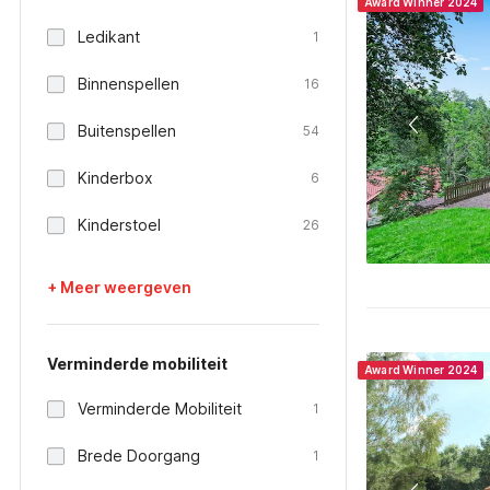
Award Winner 2024
Ledikant
1
Binnenspellen
16
Buitenspellen
54
Kinderbox
6
Kinderstoel
26
+ Meer weergeven
Verminderde mobiliteit
Award Winner 2024
Verminderde Mobiliteit
1
Brede Doorgang
1