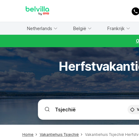
WIZARD MEMBER
Netherlands
België
Frankrijk
O
Herfstvakanti
V
Home
Vakantiehuis Tsjechië
Vakantiehuis Tsjechië Herfstv