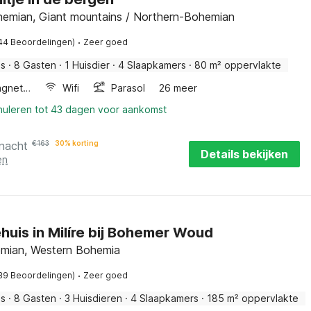
hemian, Giant mountains / Northern-Bohemian
·
44 Beoordelingen)
Zeer goed
is
·
8 Gasten
·
1 Huisdier
·
4 Slaapkamers
·
80 m² oppervlakte
Combimagnetron
Wifi
Parasol
26 meer
nnuleren tot 43 dagen voor aankomst
 nacht
€
163
30% korting
Details bekijken
en
huis in Milíre bij Bohemer Woud
hemian, Western Bohemia
·
39 Beoordelingen)
Zeer goed
is
·
8 Gasten
·
3 Huisdieren
·
4 Slaapkamers
·
185 m² oppervlakte