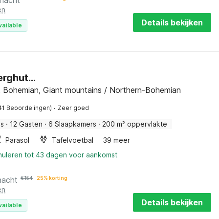
 nacht
en
Details bekijken
vailable
rghut...
, Bohemian, Giant mountains / Northern-Bohemian
·
41 Beoordelingen)
Zeer goed
is
·
12 Gasten
·
6 Slaapkamers
·
200 m² oppervlakte
Parasol
Tafelvoetbal
39 meer
nnuleren tot 43 dagen voor aankomst
nacht
€
154
25% korting
en
Details bekijken
vailable