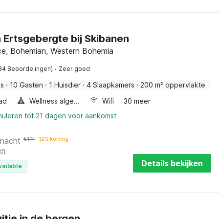
n Ertsgebergte bij Skibanen
ice, Bohemian, Western Bohemia
·
34 Beoordelingen)
Zeer goed
is
·
10 Gasten
·
1 Huisdier
·
4 Slaapkamers
·
200 m² oppervlakte
ad
Wellness algemeen
Wifi
30 meer
nuleren tot 21 dagen voor aankomst
 nacht
€
174
12% korting
en
Details bekijken
vailable
uitje in de bergen