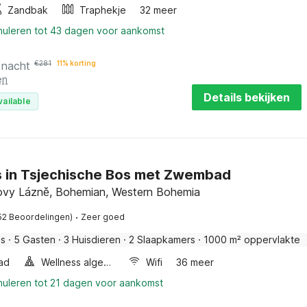
Zandbak
Traphekje
32 meer
nnuleren tot 43 dagen voor aankomst
 nacht
€
281
11% korting
en
Details bekijken
vailable
s in Tsjechische Bos met Zwembad
ovy Lázně, Bohemian, Western Bohemia
·
52 Beoordelingen)
Zeer goed
is
·
5 Gasten
·
3 Huisdieren
·
2 Slaapkamers
·
1000 m² oppervlakte
ad
Wellness algemeen
Wifi
36 meer
nuleren tot 21 dagen voor aankomst