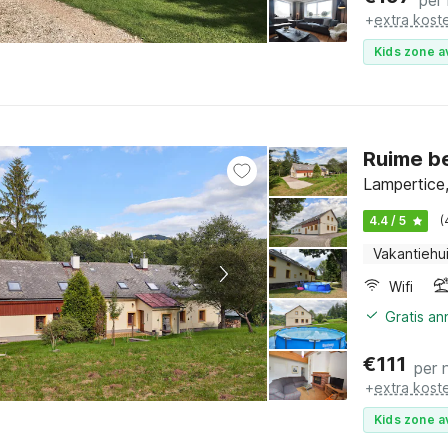
per
+
extra kost
Kids zone a
Ruime be
Lampertice
4.4 / 5
(
Vakantiehu
Wifi
Gratis a
€
111
per 
+
extra kost
Kids zone a