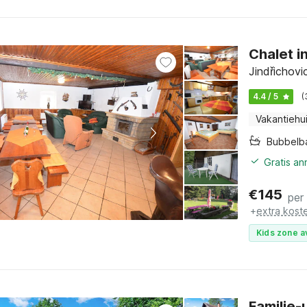
Chalet i
Jindřichov
4.4 / 5
(
Vakantiehu
Bubbelb
Gratis an
€
145
per
+
extra kost
Kids zone a
Familie-