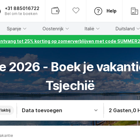
+31 885016722
Help
Bel om te boeken
Spanje
Oostenrijk
Italië
Duitsland
ntvang tot 25% korting op zomerverblijven met code SUMMER
e 2026 - Boek je vakanti
Tsjechië
Data toevoegen
2 Gasten
,
0 
lakbij
akantie