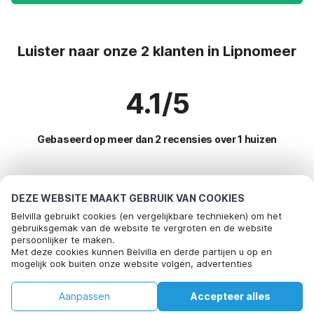
Luister naar onze 2 klanten in Lipnomeer
4.1/5
Gebaseerd op meer dan 2 recensies over 1 huizen
Meest populaire bestemmingen voor
DEZE WEBSITE MAAKT GEBRUIK VAN COOKIES
vakantie
Belvilla gebruikt cookies (en vergelijkbare technieken) om het
gebruiksgemak van de website te vergroten en de website
persoonlijker te maken.
Populaire voorzieningen voor vakantie in Lipnomeer
Met deze cookies kunnen Belvilla en derde partijen u op en
mogelijk ook buiten onze website volgen, advertenties
Vakantiehuis met tuin
Top regio's met top voorzieningen voor vakantie
afstemmen op uw interesses en u informatie laten delen via
Vakantiehuis op een vakantiepark
social media.
Vakantiehuis met tuin reuzengebergte-noord-bohemen
Aanpassen
Accepteer alles
Door op "accepteren" te klikken gaat u hiermee akkoord. Meer
Top steden met top voorzieningen voor vakantie
Vakantiehuis in skigebied
informatie vind je in ons
cookiebeleid
.
Vakantiehuis met tuin west-bohemen
Huis
Verlanglijst
Boekingen
Account