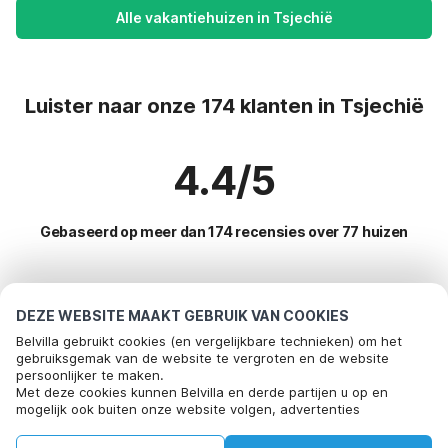
Alle vakantiehuizen in Tsjechië
Luister naar onze 174 klanten in Tsjechië
4.4/5
Gebaseerd op meer dan 174 recensies over 77 huizen
Meest populaire bestemmingen voor
DEZE WEBSITE MAAKT GEBRUIK VAN COOKIES
vakantie
Belvilla gebruikt cookies (en vergelijkbare technieken) om het
gebruiksgemak van de website te vergroten en de website
persoonlijker te maken.
Populaire voorzieningen voor vakantie in Tsjechie
Bel om te boeken
Met deze cookies kunnen Belvilla en derde partijen u op en
mogelijk ook buiten onze website volgen, advertenties
Vakantiehuis voor 6 personen
Toplanden met topvoorzieningen voor vakanties
afstemmen op uw interesses en u informatie laten delen via
Vakantiehuis voor 8 personen
social media.