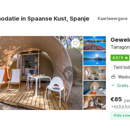
odatie in Spaanse Kust, Spanje
Kaartweergave
Geweld
Tarragon
4.3 / 5
Tent lo
Wasb
Gratis
€
85
pe
+
extra k
Kids zon