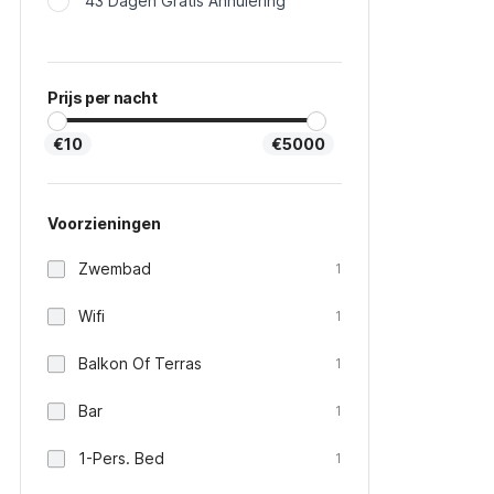
43 Dagen Gratis Annulering
Prijs per nacht
€10
€5000
Voorzieningen
Zwembad
1
Wifi
1
Balkon Of Terras
1
Bar
1
1-Pers. Bed
1