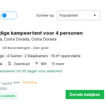
Sorteer op
Populariteit
ige kampeertent voor 4 personen
a, Costa Dorada, Costa Dorada
·
(29 Beoordelingen)
Zeer goed
dge
·
4 Gasten
·
2 Slaapkamers
·
16 m² oppervlakte
ak
Zwembad
Wifi
15 meer
 annuleren tot 30 dagen voor aankomst
r nacht
€
364
76% korting
osten
Details bekijken
e available