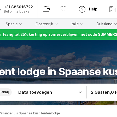
+31 885016722
Help
Bel om te boeken
Spanje
Oostenrijk
Italië
Duitsland
ntvang tot 25% korting op zomerverblijven met code SUMMER
ent lodge in Spaanse ku
Data toevoegen
2 Gasten
,
0 
lakbij
Vakantiehuis Spaanse kust Tentenlodge