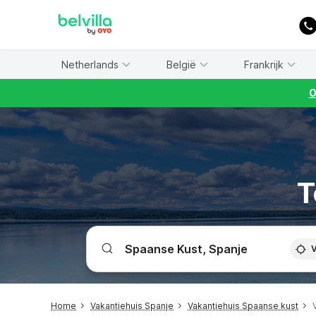
WIZARD MEMBER
Netherlands
België
Frankrijk
O
T
V
Home
Vakantiehuis Spanje
Vakantiehuis Spaanse kust