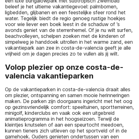
een luxe bungalowpark met subtropisch zwembad
beleef je het ultieme vakantiegevoel: palmbomen,
ligbedden, glijbanen en een feestelijke sfeer rond het
water. Tegelijk biedt de regio genoeg rustige hoekjes
voor wie liever een boek leest in de schaduw of ’s
avonds geniet van de sterrenhemel. Of je nu wilt surfen,
beachvolleyen, schelpen zoeken met de kinderen of
simpelweg je handdoek uitrollen in het warme zand, een
vakantiepark aan zee in costa-de-valencia geeft je alle
vrijheid om je dagen precies zo te vullen als jij wilt.
Volop plezier op onze costa-de-
valencia vakantieparken
Op de vakantieparken in costa-de-valencia draait alles
om plezier, ontspanning en samen mooie herinneringen
maken. De parken zijn doorgaans ingericht met het oog
op gezinsvriendelijk comfort: speeltuinen, sportterreinen,
minigolf, kinderclubs en vaak ook een uitgebreid
animatieprogramma in het hoogseizoen. Terwijl de
kleintjes knutselen of aan een speurtocht meedoen,
kunnen tieners zich uitleven op het sportveld of in de
gamehoek. Ouders genieten ondertussen van een