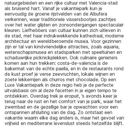
natuurgebieden en een rijke cultuur met Valencia-stad
als bruisend hart. Vanaf je vakantiepark kun je
eenvoudig de groene rijstvelden van de Albufera
verkennen, waar traditionele vissersbootjes zachtjes
over het water glijden en zonsondergangen spectaculair
kleuren. Liefhebbers van cultuur kunnen zich uitleven in
de stad, met haar indrukwekkende kathedraal, moderne
architectuur en wereldberoemde musea. Voor gezinnen
zijn er tal van kindvriendelijke attracties, zoals aquaria,
wetenschapsmusea en stadsparken met speeltuinen en
schaduwrijke picknickplekken. Ook culinaire genieters
komen aan hun trekken: costa-de-valencia is de
bakermat van de echte paella, en in de restaurants rond
de kust proef je verse zeevruchten, lokale wijnen en
zoete lekkernijen als churros met chocolade. Op een
Luxe Vakantiepark in deze regio heb je de perfecte
uitvalsbasis om al deze facetten in je eigen tempo te
ontdekken. Overdag trek je eropuit, ’s avonds keer je
terug naar de rust en het comfort van je park, waar het
zwembad en de gezellige bar je opwachten voor een
ontspannen afsluiting van de dag. Zo ontstaat een
vakantie waarin elke dag anders is, maar het gevoel van
vrijheid en mediterrane levenslust steeds hetzelfde blijft.