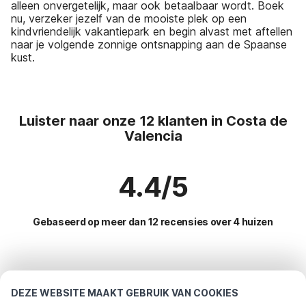
alleen onvergetelijk, maar ook betaalbaar wordt. Boek
nu, verzeker jezelf van de mooiste plek op een
kindvriendelijk vakantiepark en begin alvast met aftellen
naar je volgende zonnige ontsnapping aan de Spaanse
kust.
Luister naar onze 12 klanten in Costa de
Valencia
4.4/5
Gebaseerd op meer dan 12 recensies over 4 huizen
Meest populaire bestemmingen voor
vakantie
DEZE WEBSITE MAAKT GEBRUIK VAN COOKIES