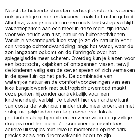
Naast de bekende stranden herbergt costa-de-valencia
ook prachtige meren en lagunes, zoals het natuurgebied
Albufera, waar je midden in een uniek landschap verblijft.
Vakantieparken aan een meer in deze regio zijn ideaal
voor wie houdt van rust, natuur en buitenactiviteiten.
Vanuit je vakantiepark luxe stap je zo de natuur in voor
een vroege ochtendwandeling langs het water, waar de
zon langzaam opkomt en de flamingo’s over het
spiegelgladde meer scheren. Overdag kun je kiezen voor
een boottocht, kajakken of ontspannen vissen, terwijl
de kinderen veilig aan de oever spelen of zich vermaken
in de speeltuin op het park. De combinatie van
waterrijke natuur en de comfortvoorzieningen van een
luxe bungalowpark met subtropisch zwembad maakt
deze parken bijzonder aantrekkelijk voor een
kindvriendelijk verblijf. Je beleeft hier een andere kant
van costa-de-valencia: minder druk, meer groen, en met
volop mogelijkheden om te proeven van lokale
producten als rijstgerechten en verse vis in de gezellige
dorpjes rond het meer. Zo combineer je moeiteloos
actieve uitstapjes met relaxte momenten op het park,
precies zoals een droomvakantie hoort te zijn.