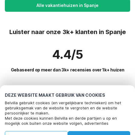
Alle vakantiehuizen in Spanje
Luister naar onze 3k+ klanten in Spanje
4.4/5
Gebaseerd op meer dan 3k+ recensies over 1k+ huizen
Meest populaire bestemmingen voor
DEZE WEBSITE MAAKT GEBRUIK VAN COOKIES
vakantie
Belvilla gebruikt cookies (en vergelijkbare technieken) om het
gebruiksgemak van de website te vergroten en de website
persoonlijker te maken.
Populaire voorzieningen voor vakantie in Spanje
Bel om te boeken
Met deze cookies kunnen Belvilla en derde partijen u op en
mogelijk ook buiten onze website volgen, advertenties
Kindvriendelijke vakantiehuizen
Toplanden met topvoorzieningen voor vakanties
afstemmen op uw interesses en u informatie laten delen via
Vakantiehuis voor 6 personen
social media.