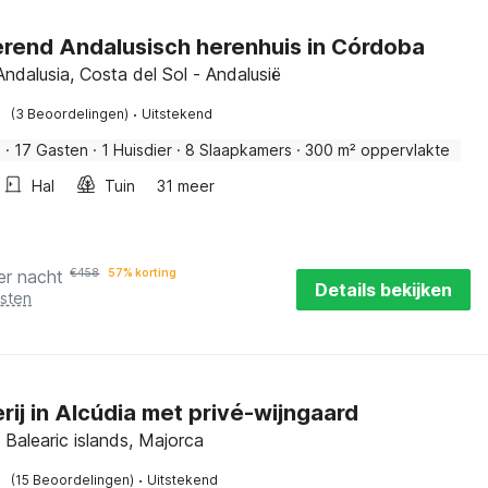
erend Andalusisch herenhuis in Córdoba
Andalusia, Costa del Sol - Andalusië
·
(3 Beoordelingen)
Uitstekend
s
·
17 Gasten
·
1 Huisdier
·
8 Slaapkamers
·
300 m² oppervlakte
Hal
Tuin
31 meer
er nacht
€
458
57% korting
Details bekijken
osten
rij in Alcúdia met privé-wijngaard
 Balearic islands, Majorca
·
(15 Beoordelingen)
Uitstekend