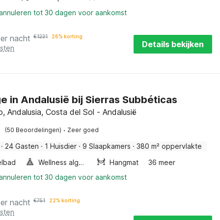
 annuleren tot 30 dagen voor aankomst
per nacht
€
1231
26% korting
Details bekijken
osten
e in Andalusië bij Sierras Subbéticas
, Andalusia, Costa del Sol - Andalusië
·
(50 Beoordelingen)
Zeer goed
·
24 Gasten
·
1 Huisdier
·
9 Slaapkamers
·
380 m² oppervlakte
elbad
Wellness algemeen
Hangmat
36 meer
 annuleren tot 30 dagen voor aankomst
per nacht
€
751
22% korting
osten