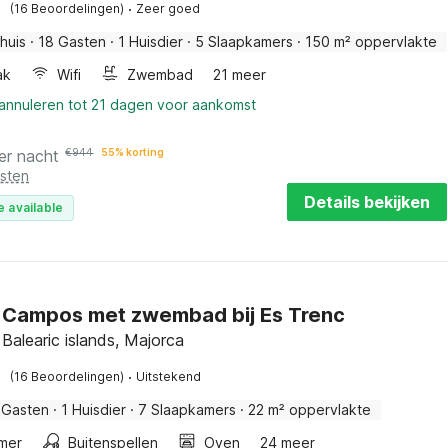
·
(16 Beoordelingen)
Zeer goed
huis
·
18 Gasten
·
1 Huisdier
·
5 Slaapkamers
·
150 m² oppervlakte
ak
Wifi
Zwembad
21 meer
 annuleren tot 21 dagen voor aankomst
er nacht
€
944
55% korting
osten
Details bekijken
e available
in Campos met zwembad bij Es Trenc
Balearic islands, Majorca
·
(16 Beoordelingen)
Uitstekend
 Gasten
·
1 Huisdier
·
7 Slaapkamers
·
22 m² oppervlakte
mer
Buitenspellen
Oven
24 meer