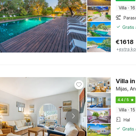
Villa
·
16
Paras
Gratis
€
1618
+
extra k
Villa i
Mijas, An
4.4 / 5
Villa
·
15
Hal
Gratis