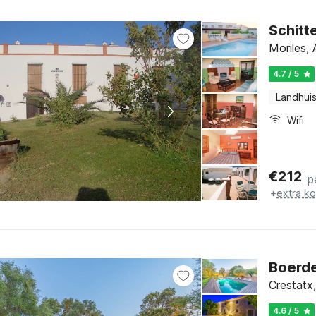
Schitt
Moriles, 
4.7 / 5
Landhui
Wifi
€
212
p
+
extra k
Boerde
Crestatx,
4.6 / 5