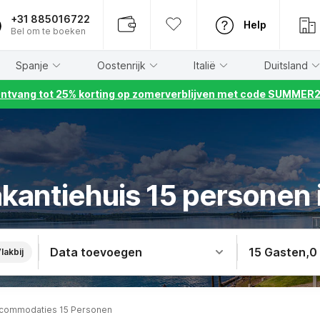
+31 885016722
Help
Bel om te boeken
Spanje
Oostenrijk
Italië
Duitsland
ntvang tot 25% korting op zomerverblijven met code SUMMER
kantiehuis 15 personen 
Data toevoegen
15 Gasten
,
0
lakbij
ccommodaties 15 Personen