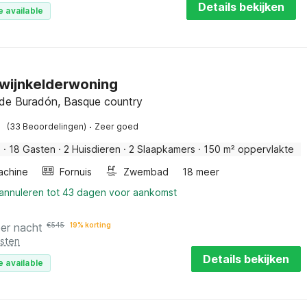
Details bekijken
e available
wijnkelderwoning
as de Buradón, Basque country
·
(33 Beoordelingen)
Zeer goed
s
·
18 Gasten
·
2 Huisdieren
·
2 Slaapkamers
·
150 m² oppervlakte
achine
Fornuis
Zwembad
18 meer
 annuleren tot 43 dagen voor aankomst
per nacht
€
545
19% korting
osten
Details bekijken
e available