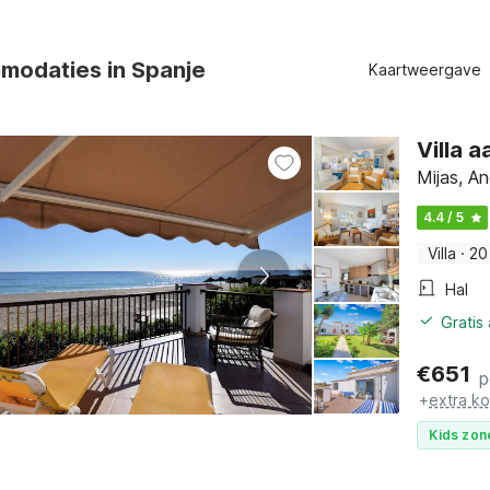
modaties in Spanje
Kaartweergave
Villa 
Mijas, An
4.4 / 5
Villa
·
20
Hal
Gratis
€
651
p
+
extra k
Kids zon