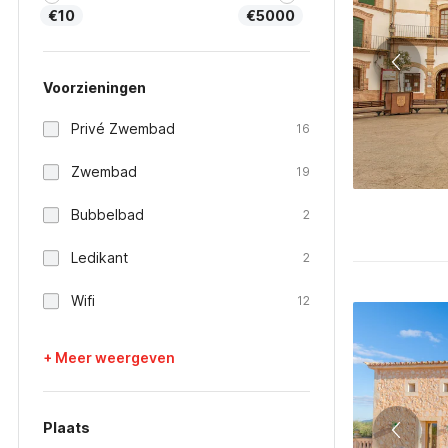
€10
€5000
Voorzieningen
Privé Zwembad
16
Zwembad
19
Bubbelbad
2
Ledikant
2
Wifi
12
+ Meer weergeven
Plaats