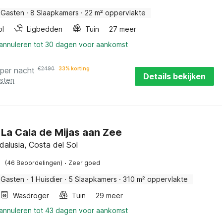
 Gasten
·
8 Slaapkamers
·
22 m² oppervlakte
ol
Ligbedden
Tuin
27 meer
 annuleren tot 30 dagen voor aankomst
per nacht
€
2490
33% korting
Details bekijken
osten
n La Cala de Mijas aan Zee
dalusia, Costa del Sol
·
(46 Beoordelingen)
Zeer goed
 Gasten
·
1 Huisdier
·
5 Slaapkamers
·
310 m² oppervlakte
Wasdroger
Tuin
29 meer
 annuleren tot 43 dagen voor aankomst