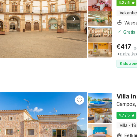
4.2 / 5
Vakantie
Wasb
Gratis
€
417
p
+
extra k
Kids zon
Villa 
Campos, 
4.7 / 5
Villa
·
18
Eetka