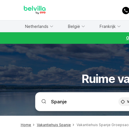
WIZARD MEMBER
Netherlands
België
Frankrijk
O
Ruime va
V
Home
Vakantiehuis Spanje
Vakantiehuis Spanje Groepsa