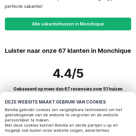
perfecte vakantie!
Alle vakantiehuizen in Monchique
Luister naar onze 67 klanten in Monchique
4.4/5
Gebaseerd op meer dan 67 recensies over 51 huizen
DEZE WEBSITE MAAKT GEBRUIK VAN COOKIES
Belvilla gebruikt cookies (en vergelijkbare technieken) om het
Meest populaire bestemmingen voor
gebruiksgemak van de website te vergroten en de website
persoonlijker te maken.
vakantie
Met deze cookies kunnen Belvilla en derde partijen u op en
mogelijk ook buiten onze website volgen, advertenties
Top steden met top voorzieningen voor vakantie
afstemmen op uw interesses en u informatie laten delen via