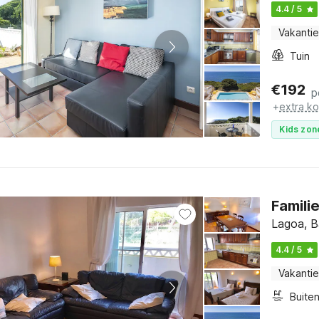
4.4 / 5
Vakantie
Tuin
€
192
p
+
extra k
Kids zon
Familie
Lagoa, B
4.4 / 5
Vakantie