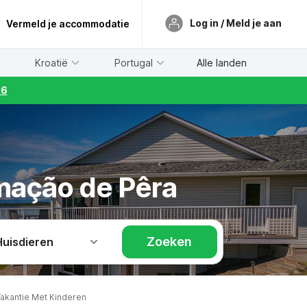
Log in / Meld je aan
Vermeld je accommodatie
Kroatië
Portugal
Alle landen
26
rmação de Pêra
Zoeken
Huisdieren
akantie Met Kinderen