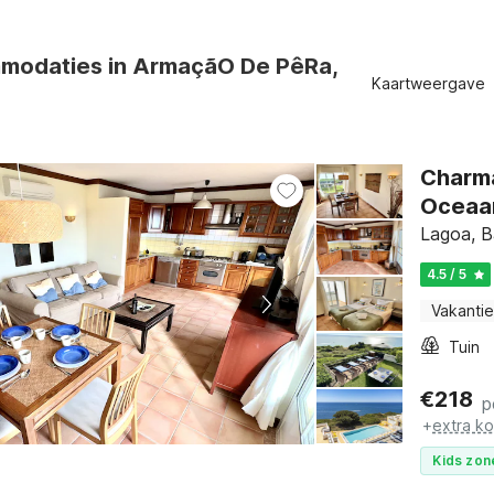
modaties in ArmaçãO De PêRa,
Kaartweergave
Charma
Oceaa
Lagoa, B
4.5 / 5
Vakantie
Tuin
€
218
p
+
extra k
Kids zon