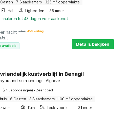
 Gasten
·
7 Slaapkamers
·
325 m² oppervlakte
Hal
Ligbedden
35 meer
 annuleren tot 43 dagen voor aankomst
per nacht
€
759
45% korting
osten
Details bekijken
e available
riendelijk kustverblijf in Benagil
ayou and surroundings, Algarve
·
(24 Beoordelingen)
Zeer goed
huis
·
6 Gasten
·
3 Slaapkamers
·
100 m² oppervlakte
Buitenzwembad
Tuin
Leuk voor kinderen
31 meer