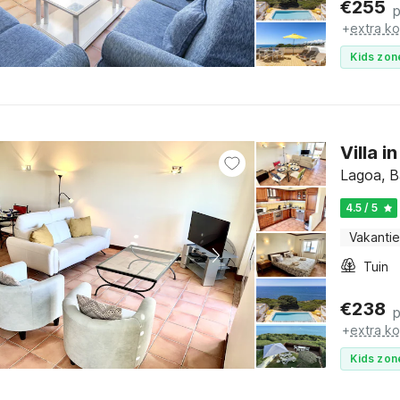
€
255
+
extra k
Kids zon
Villa 
Lagoa, B
4.5 / 5
Vakantie
Tuin
€
238
+
extra k
Kids zon