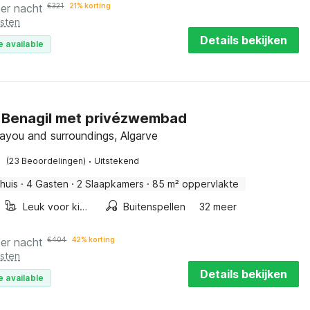
per nacht
€
321
21% korting
osten
Details bekijken
e available
in Benagil met privézwembad
ayou and surroundings, Algarve
·
(23 Beoordelingen)
Uitstekend
huis
·
4 Gasten
·
2 Slaapkamers
·
85 m² oppervlakte
Leuk voor kinderen
Buitenspellen
32 meer
per nacht
€
404
42% korting
osten
Details bekijken
e available