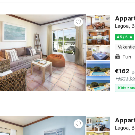
Appart
Lagoa, B
4.5 / 5
Vakantie
Tuin
€
162
p
+
extra k
Kids zon
Appart
Lagoa, B