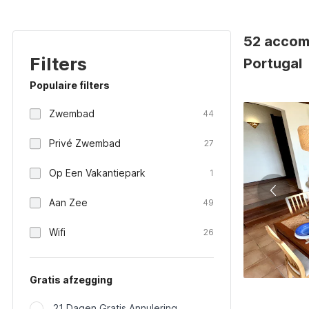
52 accom
Filters
Portugal
Populaire filters
Zwembad
44
Privé Zwembad
27
Op Een Vakantiepark
1
Aan Zee
49
Wifi
26
Gratis afzegging
21 Dagen Gratis Annulering