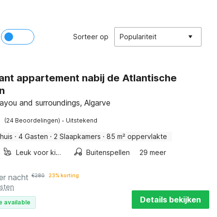
Sorteer op
Populariteit
nt appartement nabij de Atlantische
n
ayou and surroundings, Algarve
·
(24 Beoordelingen)
Uitstekend
huis
·
4 Gasten
·
2 Slaapkamers
·
85 m² oppervlakte
Leuk voor kinderen
Buitenspellen
29 meer
er nacht
€
280
23% korting
osten
Details bekijken
e available