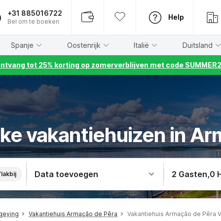
+31 885016722
Help
Bel om te boeken
Spanje
Oostenrijk
Italië
Duitsland
ntvang tot 25% korting op zomerverblijven met code SUMMER
jke vakantiehuizen in A
Data toevoegen
2 Gasten
,
0 
lakbij
mgeving
Vakantiehuis Armação de Pêra
Vakantiehuis Armação de Pêra V