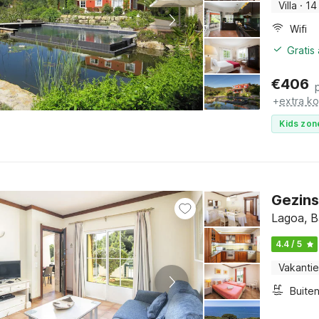
Villa
·
14
Wifi
Gratis
€
406
+
extra k
Kids zon
Gezinsv
Lagoa, B
4.4 / 5
Vakantie