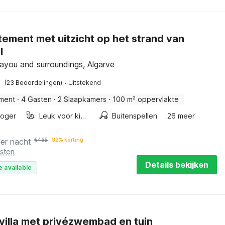
ement met uitzicht op het strand van
l
ayou and surroundings, Algarve
·
(23 Beoordelingen)
Uitstekend
ment
·
4 Gasten
·
2 Slaapkamers
·
100 m² oppervlakte
roger
Leuk voor kinderen
Buitenspellen
26 meer
per nacht
€
465
32% korting
osten
Details bekijken
e available
villa met privézwembad en tuin