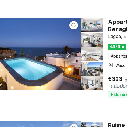
Appart
Benagi
Lagoa, B
4.5 / 5
Apparte
Wasd
€
323
+
extra k
Kids zon
Ruime 