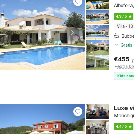
Albufeir
4.3 / 5
Villa
·
10
Bubb
Gratis
€
455
+
extra k
Kids zon
Luxe v
Monchiqu
4.4 / 5