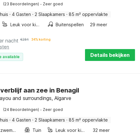
·
(23 Beoordelingen)
Zeer goed
huis
·
4 Gasten
·
2 Slaapkamers
·
85 m² oppervlakte
Leuk voor kinderen
Buitenspellen
29 meer
er nacht
€
284
34% korting
osten
Details bekijken
e available
verblijf aan zee in Benagil
ayou and surroundings, Algarve
·
(24 Beoordelingen)
Zeer goed
huis
·
4 Gasten
·
2 Slaapkamers
·
85 m² oppervlakte
Buitenzwembad
Tuin
Leuk voor kinderen
32 meer