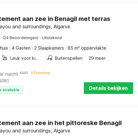
ement aan zee in Benagil met terras
ayou and surroundings, Algarve
·
(24 Beoordelingen)
Uitstekend
huis
·
4 Gasten
·
2 Slaapkamers
·
85 m² oppervlakte
Leuk voor kinderen
Buitenspellen
29 meer
er nacht
€
207
23% korting
osten
Details bekijken
e available
ement aan zee in het pittoreske Benagil
ayou and surroundings, Algarve