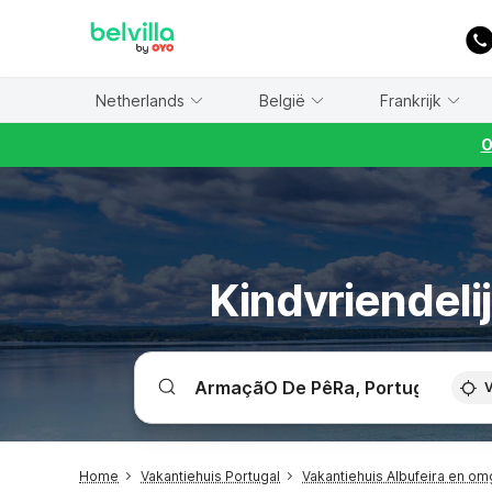
WIZARD MEMBER
Netherlands
België
Frankrijk
O
Kindvriendeli
V
Home
Vakantiehuis Portugal
Vakantiehuis Albufeira en o