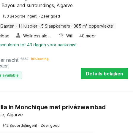
a, Bayou and surroundings, Algarve
·
(33 Beoordelingen)
Zeer goed
 Gasten
·
1 Huisdier
·
5 Slaapkamers
·
385 m² oppervlakte
elbad
Wellness algemeen
Wifi
40 meer
 annuleren tot 43 dagen voor aankomst
per nacht
€
589
19% korting
osten
Details bekijken
e available
illa in Monchique met privézwembad
e, Algarve
·
(42 Beoordelingen)
Zeer goed