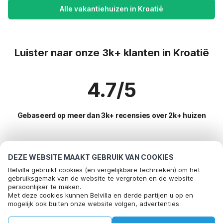
Alle vakantiehuizen in Kroatië
Luister naar onze 3k+ klanten in Kroatië
4.7/5
Gebaseerd op meer dan 3k+ recensies over 2k+ huizen
Meest populaire bestemmingen voor
DEZE WEBSITE MAAKT GEBRUIK VAN COOKIES
vakantie
Belvilla gebruikt cookies (en vergelijkbare technieken) om het
gebruiksgemak van de website te vergroten en de website
persoonlijker te maken.
Populaire voorzieningen voor vakantie in Kroatie
Bel om te boeken
Met deze cookies kunnen Belvilla en derde partijen u op en
mogelijk ook buiten onze website volgen, advertenties
Vakantie appartementen
Toplanden met topvoorzieningen voor vakanties
afstemmen op uw interesses en u informatie laten delen via
Vakantiehuis met barbecue
social media.