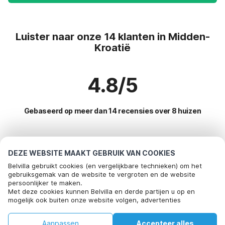
Luister naar onze 14 klanten in Midden-
Kroatië
4.8/5
Gebaseerd op meer dan 14 recensies over 8 huizen
Meest populaire bestemmingen voor
DEZE WEBSITE MAAKT GEBRUIK VAN COOKIES
vakantie
Belvilla gebruikt cookies (en vergelijkbare technieken) om het
gebruiksgemak van de website te vergroten en de website
persoonlijker te maken.
Populaire voorzieningen voor vakantie in Midden-kroatië
Met deze cookies kunnen Belvilla en derde partijen u op en
mogelijk ook buiten onze website volgen, advertenties
Vakantie met hond - Huisdiervriendelijke vakantiehuizen
Top regio's met top voorzieningen voor vakantie
afstemmen op uw interesses en u informatie laten delen via
Vakantiehuis met barbecue
social media.
Vakantie appartementen dalmatie
Aanpassen
Accepteer alles