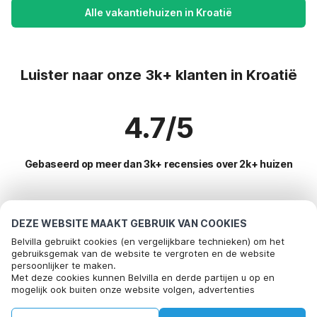
Alle vakantiehuizen in Kroatië
Luister naar onze 3k+ klanten in Kroatië
4.7/5
Gebaseerd op meer dan 3k+ recensies over 2k+ huizen
Meest populaire bestemmingen voor
DEZE WEBSITE MAAKT GEBRUIK VAN COOKIES
vakantie
Belvilla gebruikt cookies (en vergelijkbare technieken) om het
gebruiksgemak van de website te vergroten en de website
persoonlijker te maken.
Populaire voorzieningen voor vakantie in Kroatie
Bel om te boeken
Met deze cookies kunnen Belvilla en derde partijen u op en
mogelijk ook buiten onze website volgen, advertenties
Vakantie appartementen
Toplanden met topvoorzieningen voor vakanties
afstemmen op uw interesses en u informatie laten delen via
Vakantiehuis met barbecue
social media.