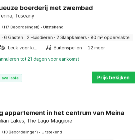
ueuze boerderij met zwembad
ffenna, Tuscany
·
(117 Beoordelingen)
Uitstekend
j
·
6 Gasten
·
2 Huisdieren
·
2 Slaapkamers
·
80 m² oppervlakte
Leuk voor kinderen
Buitenspellen
22 meer
 annuleren tot 21 dagen voor aankomst
Prijs bekijken
 available
ig appartement in het centrum van Meina
alian Lakes, The Lago Maggiore
·
(10 Beoordelingen)
Uitstekend