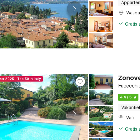
Apparte
Wasba
Gratis
Zonove
er 2025 - Top 50 in Italy
Fucecchi
4.4 / 5
Vakantie
Wifi
Gratis