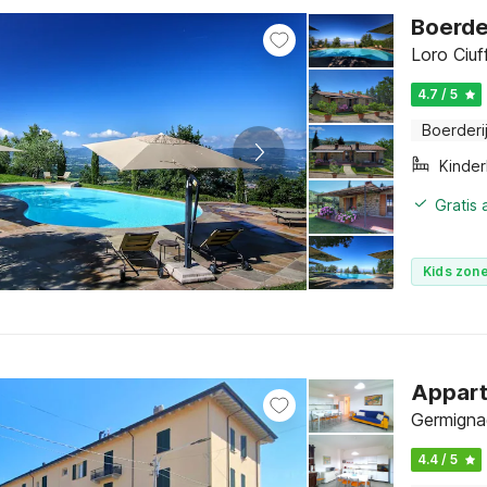
Boerder
Loro Ciu
4.7 / 5
Boerderi
Kinde
Gratis
Kids zone
Appart
Germigna
4.4 / 5