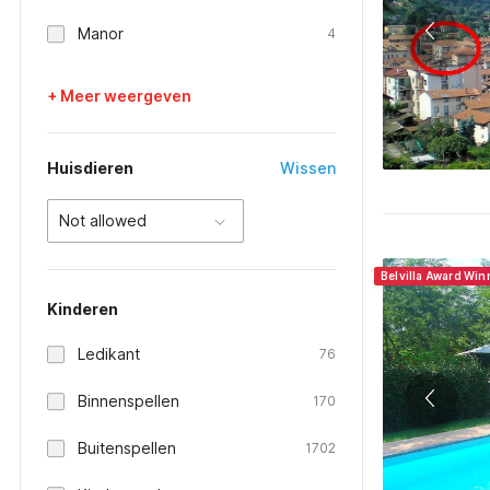
Manor
4
+ Meer weergeven
Huisdieren
Wissen
Not allowed
Belvilla Award Winn
Kinderen
Ledikant
76
Binnenspellen
170
Buitenspellen
1702