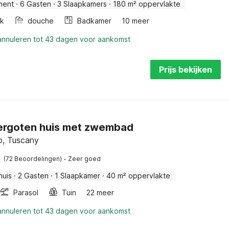
ment
·
6 Gasten
·
3 Slaapkamers
·
180 m² oppervlakte
k
douche
Badkamer
10 meer
 annuleren tot 43 dagen voor aankomst
Prijs bekijken
rgoten huis met zwembad
o, Tuscany
·
(72 Beoordelingen)
Zeer goed
huis
·
2 Gasten
·
1 Slaapkamer
·
40 m² oppervlakte
Parasol
Tuin
22 meer
 annuleren tot 43 dagen voor aankomst