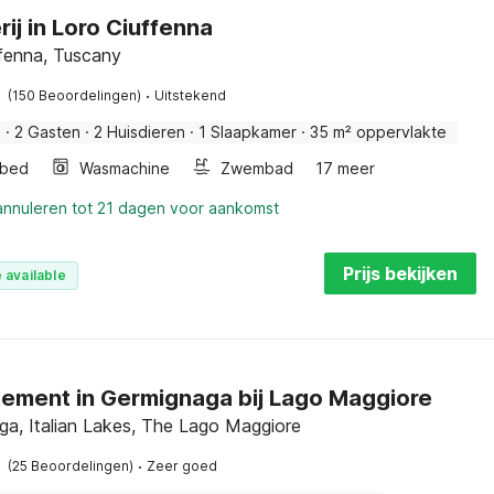
ij in Loro Ciuffenna
ffenna, Tuscany
·
(150 Beoordelingen)
Uitstekend
j
·
2 Gasten
·
2 Huisdieren
·
1 Slaapkamer
·
35 m² oppervlakte
rbed
Wasmachine
Zwembad
17 meer
 annuleren tot 21 dagen voor aankomst
Prijs bekijken
 available
ement in Germignaga bij Lago Maggiore
ga, Italian Lakes, The Lago Maggiore
·
(25 Beoordelingen)
Zeer goed