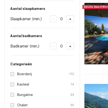
Belvilla Award Wi
Aantal slaapkamers
Slaapkamer (min.)
0
-
+
Aantal badkamers
Badkamer (min.)
0
-
+
Categorieën
Boerderij
172
Kasteel
14
Bungalow
34
Chalet
30