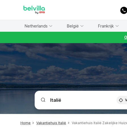
WIZARD MEMBER
Netherlands
België
Frankrijk
O
V
Home
Vakantiehuis Italië
Vakantiehuis Italië Zakelijke Huiz