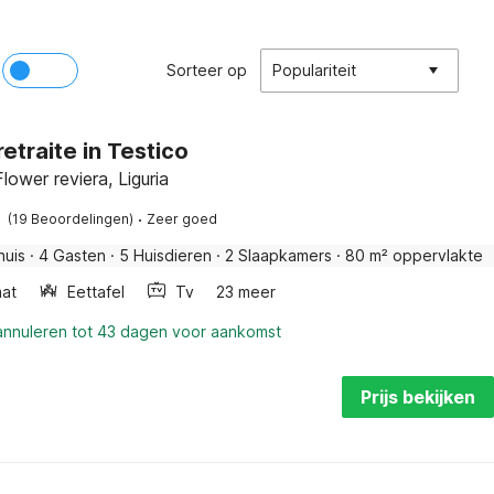
Sorteer op
Populariteit
etraite in Testico
lower reviera, Liguria
·
(19 Beoordelingen)
Zeer goed
huis
·
4 Gasten
·
5 Huisdieren
·
2 Slaapkamers
·
80 m² oppervlakte
at
Eettafel
Tv
23 meer
 annuleren tot 43 dagen voor aankomst
Prijs bekijken