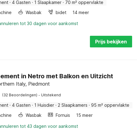
ment
·
4 Gasten
·
1 Slaapkamer
·
70 m² oppervlakte
chine
Wasbak
bidet
14 meer
 annuleren tot 30 dagen voor aankomst
Prijs bekijken
ement in Netro met Balkon en Uitzicht
rthern Italy, Piedmont
·
(32 Beoordelingen)
Uitstekend
ment
·
4 Gasten
·
1 Huisdier
·
2 Slaapkamers
·
95 m² oppervlakte
chine
Wasbak
Fornuis
15 meer
 annuleren tot 43 dagen voor aankomst