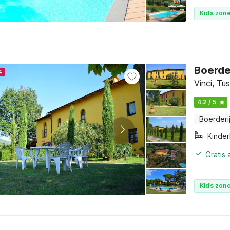
Kids zone
Boerde
4
Vinci, Tu
4.2 / 5
Boerderi
Kinde
Gratis
Kids zone