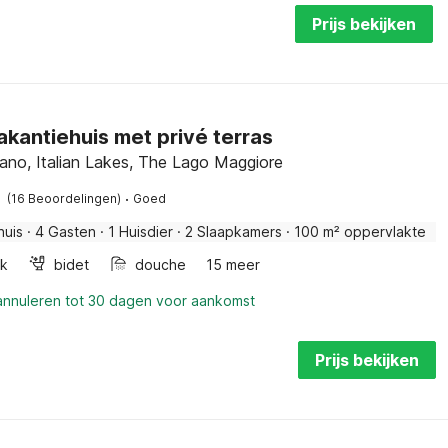
Prijs bekijken
akantiehuis met privé terras
no, Italian Lakes, The Lago Maggiore
·
(16 Beoordelingen)
Goed
huis
·
4 Gasten
·
1 Huisdier
·
2 Slaapkamers
·
100 m² oppervlakte
k
bidet
douche
15 meer
 annuleren tot 30 dagen voor aankomst
Prijs bekijken