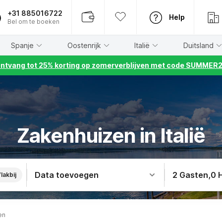
+31 885016722
Help
Bel om te boeken
Spanje
Oostenrijk
Italië
Duitsland
ntvang tot 25% korting op zomerverblijven met code SUMMER
Zakenhuizen in Italië
Data toevoegen
2 Gasten
,
0 
lakbij
en