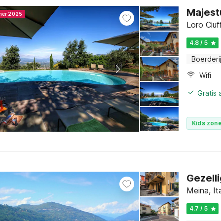
Majest
nner 2025
Loro Ciu
4.8 / 5
Boerderi
Wifi
Gratis
Kids zone
Gezell
Meina, It
4.7 / 5