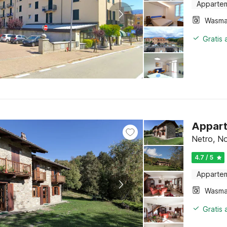
Apparte
Wasma
Gratis
Appart
Netro, No
4.7 / 5
Apparte
Wasma
Gratis