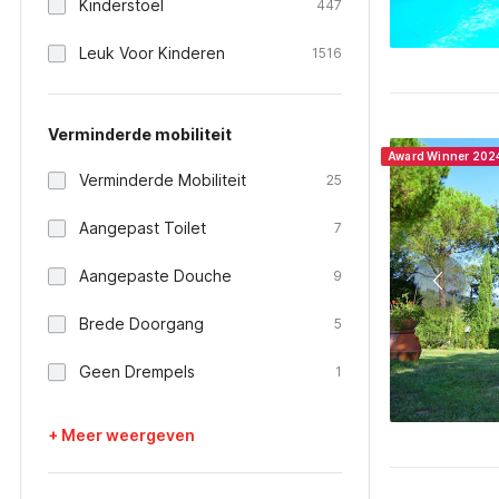
Kinderstoel
447
Leuk Voor Kinderen
1516
Verminderde mobiliteit
Award Winner 202
Verminderde Mobiliteit
25
Aangepast Toilet
7
Aangepaste Douche
9
Brede Doorgang
5
Geen Drempels
1
+ Meer weergeven