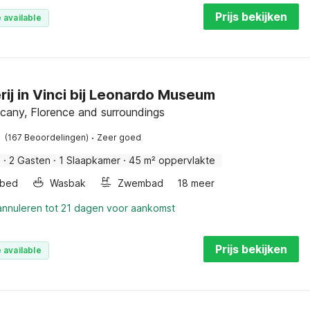
Prijs bekijken
 available
rij in Vinci bij Leonardo Museum
scany, Florence and surroundings
·
(167 Beoordelingen)
Zeer goed
j
·
2 Gasten
·
1 Slaapkamer
·
45 m² oppervlakte
rbed
Wasbak
Zwembad
18 meer
 annuleren tot 21 dagen voor aankomst
Prijs bekijken
 available