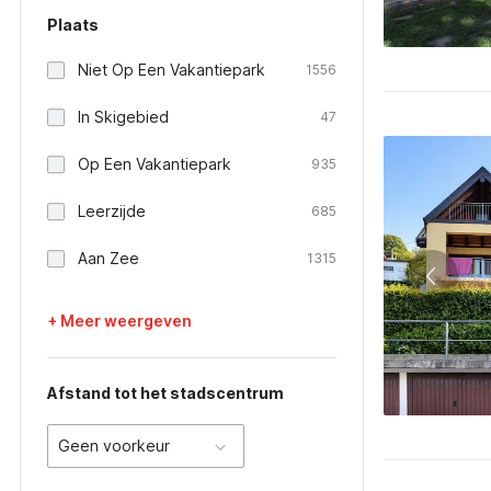
Plaats
Niet Op Een Vakantiepark
1556
In Skigebied
47
Op Een Vakantiepark
935
Leerzijde
685
Aan Zee
1315
+ Meer weergeven
Afstand tot het stadscentrum
Geen voorkeur