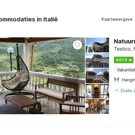
mmodaties in Italië
Kaartweergave
Natuurr
Testico, F
4.0 / 5
Vakantie
Hangm
Gratis