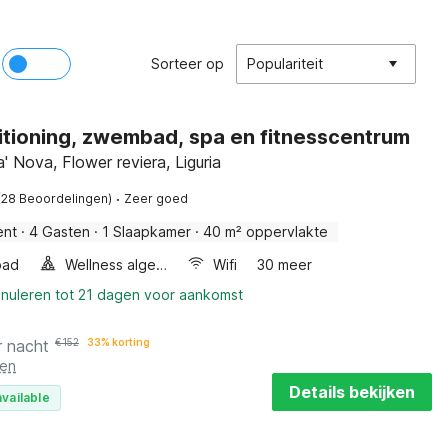
Sorteer op
Populariteit
itioning, zwembad, spa en fitnesscentrum
' Nova, Flower reviera, Liguria
·
(28 Beoordelingen)
Zeer goed
ent
·
4 Gasten
·
1 Slaapkamer
·
40 m² oppervlakte
bad
Wellness algemeen
Wifi
30 meer
nnuleren tot 21 dagen voor aankomst
r nacht
€
152
33% korting
ten
Details bekijken
vailable