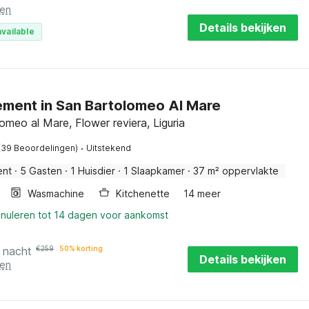
ten
Details bekijken
vailable
ment in San Bartolomeo Al Mare
omeo al Mare, Flower reviera, Liguria
·
(39 Beoordelingen)
Uitstekend
ent
·
5 Gasten
·
1 Huisdier
·
1 Slaapkamer
·
37 m² oppervlakte
Wasmachine
Kitchenette
14 meer
nnuleren tot 14 dagen voor aankomst
 nacht
€
259
50% korting
Details bekijken
ten