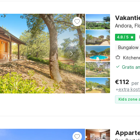
Vakanti
Andora, Flo
4.8 / 5
Bungalow
Kitchen
Gratis a
€
112
per
+
extra kos
Kids zone a
Apparte