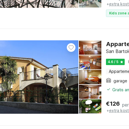
+
extra kos
Kids zone a
Apparte
San Bartol
4.6 / 5
Appartem
garage
Gratis a
€
126
per
+
extra kos