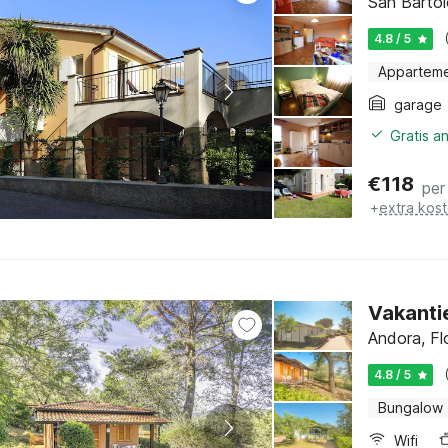
San Bartol
4.8 / 5
Appartem
garage
Gratis a
€
118
per
+
extra kos
Vakanti
Andora, Flo
4.8 / 5
Bungalow
Wifi