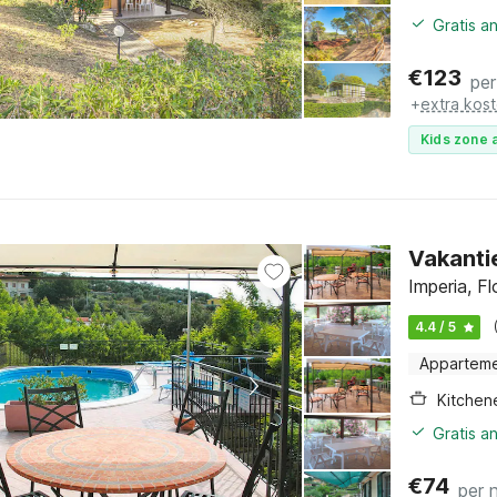
Gratis a
€
123
per
+
extra kos
Kids zone a
Vakanti
Imperia, Fl
4.4 / 5
Appartem
Kitchen
Gratis a
€
74
per 