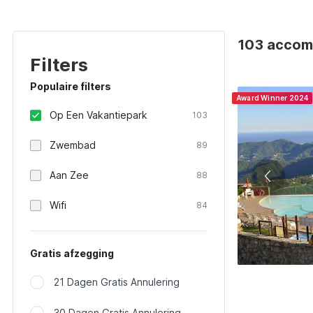
103 accomm
Filters
Populaire filters
Award Winner 2024
Op Een Vakantiepark
103
Zwembad
89
Aan Zee
88
Wifi
84
Gratis afzegging
21 Dagen Gratis Annulering
30 Dagen Gratis Annulering