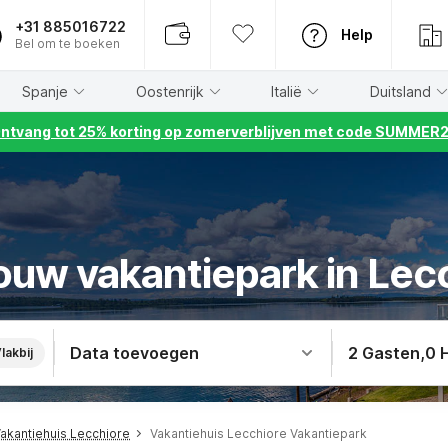
+31 885016722
Help
Bel om te boeken
Spanje
Oostenrijk
Italië
Duitsland
ntvang tot 25% korting op zomerverblijven met code SUMMER
ouw vakantiepark in Lec
Data toevoegen
2 Gasten
,
0 
lakbij
akantiehuis Lecchiore
Vakantiehuis Lecchiore Vakantiepark