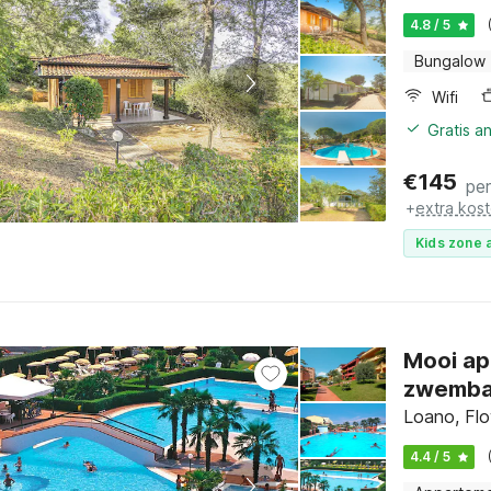
4.8 / 5
Bungalow
Wifi
Gratis a
€
145
pe
+
extra kos
Kids zone a
Mooi ap
zwemb
Loano, Flow
4.4 / 5