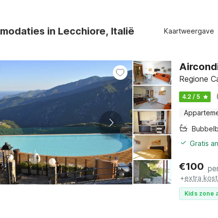
odaties in Lecchiore, Italië
Kaartweergave
Aircond
Regione Ca
4.2 / 5
Appartem
Bubbel
Gratis a
€
100
pe
+
extra kos
Kids zone a