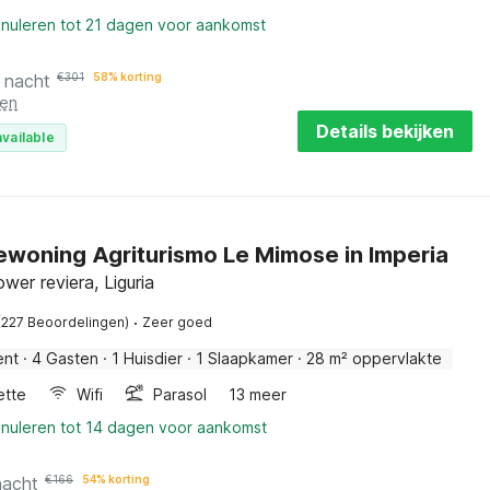
nnuleren tot 21 dagen voor aankomst
 nacht
€
301
58% korting
ten
Details bekijken
vailable
ewoning Agriturismo Le Mimose in Imperia
ower reviera, Liguria
·
(227 Beoordelingen)
Zeer goed
ent
·
4 Gasten
·
1 Huisdier
·
1 Slaapkamer
·
28 m² oppervlakte
ette
Wifi
Parasol
13 meer
nnuleren tot 14 dagen voor aankomst
nacht
€
166
54% korting