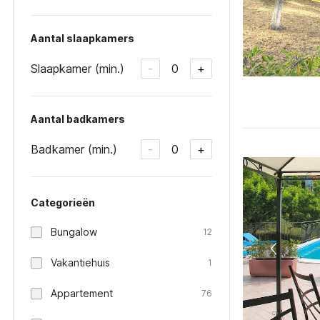
Aantal slaapkamers
Slaapkamer (min.)
0
-
+
Aantal badkamers
Badkamer (min.)
0
-
+
Categorieën
Bungalow
12
Vakantiehuis
1
Appartement
76