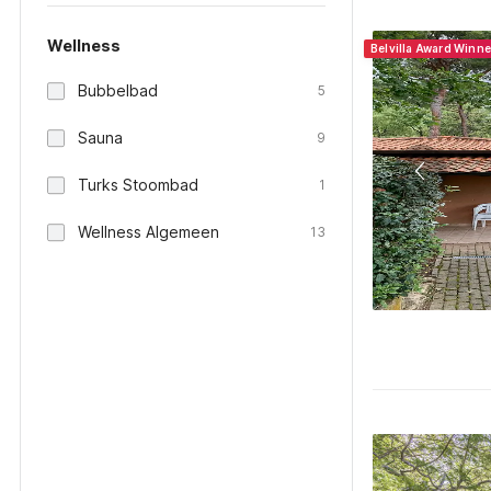
Wellness
Belvilla Award Winn
Bubbelbad
5
Sauna
9
Turks Stoombad
1
Wellness Algemeen
13