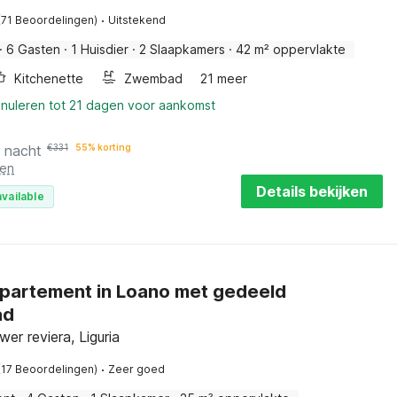
·
(71 Beoordelingen)
Uitstekend
·
6 Gasten
·
1 Huisdier
·
2 Slaapkamers
·
42 m² oppervlakte
Kitchenette
Zwembad
21 meer
nnuleren tot 21 dagen voor aankomst
r nacht
€
331
55% korting
ten
Details bekijken
vailable
partement in Loano met gedeeld
ad
er reviera, Liguria
·
(17 Beoordelingen)
Zeer goed