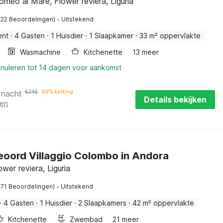
omeo al Mare, Flower reviera, Liguria
·
(22 Beoordelingen)
Uitstekend
ent
·
4 Gasten
·
1 Huisdier
·
1 Slaapkamer
·
33 m² oppervlakte
Wasmachine
Kitchenette
13 meer
nnuleren tot 14 dagen voor aankomst
 nacht
€
245
50% korting
Details bekijken
ten
eoord Villaggio Colombo in Andora
wer reviera, Liguria
·
(71 Beoordelingen)
Uitstekend
·
4 Gasten
·
1 Huisdier
·
2 Slaapkamers
·
42 m² oppervlakte
Kitchenette
Zwembad
21 meer