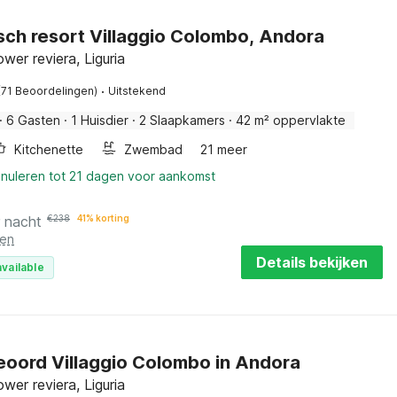
isch resort Villaggio Colombo, Andora
wer reviera, Liguria
·
(71 Beoordelingen)
Uitstekend
·
6 Gasten
·
1 Huisdier
·
2 Slaapkamers
·
42 m² oppervlakte
Kitchenette
Zwembad
21 meer
nnuleren tot 21 dagen voor aankomst
r nacht
€
238
41% korting
ten
Details bekijken
vailable
eoord Villaggio Colombo in Andora
wer reviera, Liguria