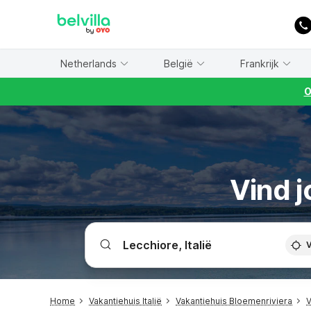
WIZARD MEMBER
Netherlands
België
Frankrijk
O
Vind j
V
Home
Vakantiehuis Italië
Vakantiehuis Bloemenriviera
V