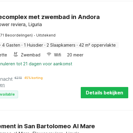
ecomplex met zwembad in Andora
wer reviera, Liguria
·
(71 Beoordelingen)
Uitstekend
·
4 Gasten
·
1 Huisdier
·
2 Slaapkamers
·
42 m² oppervlakte
ette
Zwembad
Wifi
20 meer
nnuleren tot 21 dagen voor aankomst
 nacht
€
210
45% korting
ten
Details bekijken
vailable
ment in San Bartolomeo Al Mare