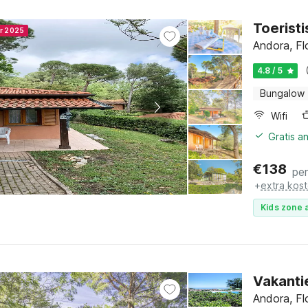
Toerist
er 2025
Andora, Flo
4.8 / 5
Bungalow
Wifi
Gratis a
€
138
pe
+
extra kos
Kids zone a
Vakanti
Andora, Flo