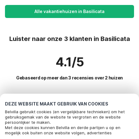
Alle vakantiehuizen in Basilicata
Luister naar onze 3 klanten in Basilicata
4.1/5
Gebaseerd op meer dan 3 recensies over 2 huizen
Meest populaire bestemmingen voor
DEZE WEBSITE MAAKT GEBRUIK VAN COOKIES
vakantie
Belvilla gebruikt cookies (en vergelijkbare technieken) om het
gebruiksgemak van de website te vergroten en de website
persoonlijker te maken.
Populaire voorzieningen voor vakantie in Basilicata
Bel om te boeken
Met deze cookies kunnen Belvilla en derde partijen u op en
mogelijk ook buiten onze website volgen, advertenties
Vakantie met hond - Huisdiervriendelijke vakantiehuizen
Top regio's met top voorzieningen voor vakantie
afstemmen op uw interesses en u informatie laten delen via