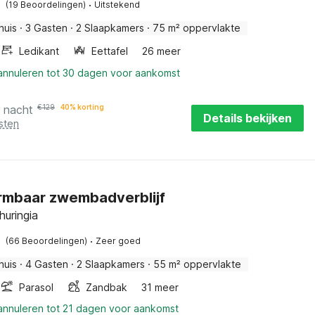
·
(19 Beoordelingen)
Uitstekend
huis
·
3 Gasten
·
2 Slaapkamers
·
75 m² oppervlakte
Ledikant
Eettafel
26 meer
 annuleren tot 30 dagen voor aankomst
r nacht
€
129
40% korting
Details bekijken
sten
mbaar zwembadverblijf
huringia
·
(66 Beoordelingen)
Zeer goed
huis
·
4 Gasten
·
2 Slaapkamers
·
55 m² oppervlakte
Parasol
Zandbak
31 meer
 annuleren tot 21 dagen voor aankomst