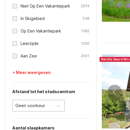
Niet Op Een Vakantiepark
2974
In Skigebied
538
Op Een Vakantiepark
1382
Leerzijde
1290
Aan Zee
2001
Belvilla Award Win
+ Meer weergeven
Afstand tot het stadscentrum
Geen voorkeur
Aantal slaapkamers