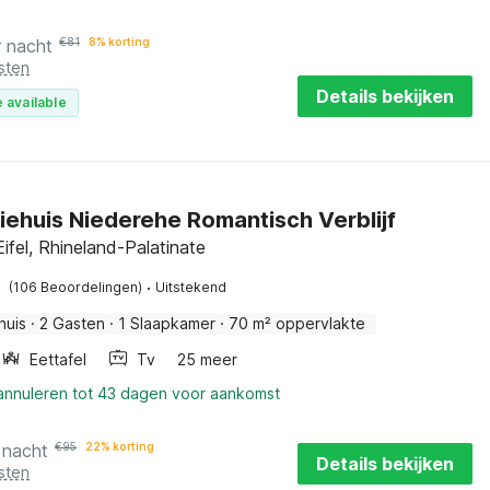
r nacht
€
81
8% korting
sten
Details bekijken
 available
iehuis Niederehe Romantisch Verblijf
ifel, Rhineland-Palatinate
·
(106 Beoordelingen)
Uitstekend
huis
·
2 Gasten
·
1 Slaapkamer
·
70 m² oppervlakte
Eettafel
Tv
25 meer
 annuleren tot 43 dagen voor aankomst
 nacht
€
95
22% korting
Details bekijken
sten