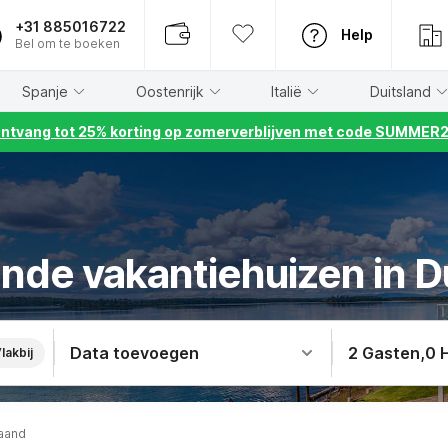
+31 885016722
Help
Bel om te boeken
Spanje
Oostenrijk
Italië
Duitsland
ntvang tot 25% korting op zomerverblijven met code SUMMER
ande vakantiehuizen in D
Data toevoegen
2 Gasten
,
0 
lakbij
taand