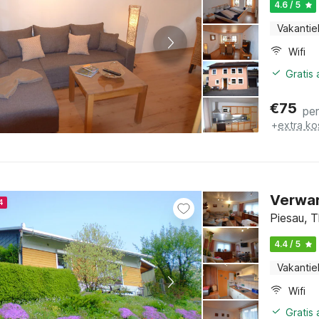
4.6 / 5
Vakantie
Wifi
Gratis
€
75
pe
+
extra ko
Verwar
4
Piesau, T
4.4 / 5
Vakantie
Wifi
Gratis