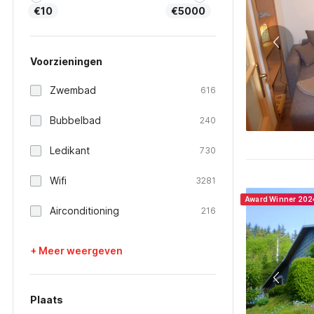
€10
€5000
Voorzieningen
Zwembad
616
Bubbelbad
240
Ledikant
730
Wifi
3281
Award Winner 202
Airconditioning
216
+ Meer weergeven
Plaats