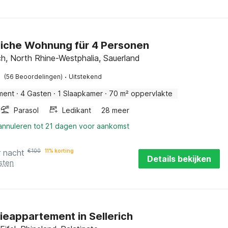
iche Wohnung für 4 Personen
, North Rhine-Westphalia, Sauerland
·
(56 Beoordelingen)
Uitstekend
ment
·
4 Gasten
·
1 Slaapkamer
·
70 m² oppervlakte
Parasol
Ledikant
28 meer
 annuleren tot 21 dagen voor aankomst
r nacht
€
100
11% korting
Details bekijken
sten
ieappartement in Sellerich