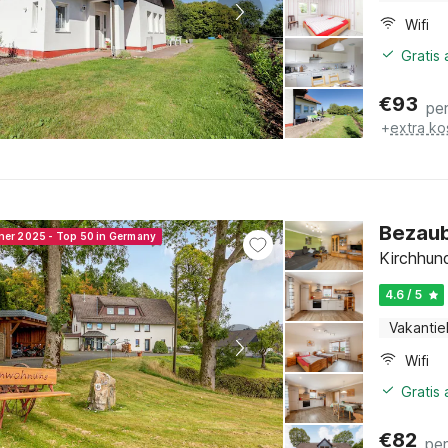
Wifi
Gratis
€
93
pe
+
extra ko
Bezaub
nner 2025 - Top 50 in Germany
Kirchhun
4.6 / 5
Vakantie
Wifi
Gratis
€
82
pe