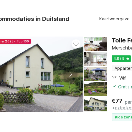
mmodaties in Duitsland
Kaartweergave
Tolle 
ner 2025 - Top 100
Merschba
4.8 / 5
Apparte
Wifi
Gratis
€
77
per
+
extra ko
Kids zone