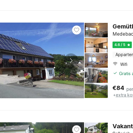
Gemütl
Medebach
4.6 / 5
Apparte
Wifi
Gratis
€
84
pe
+
extra ko
Vakant