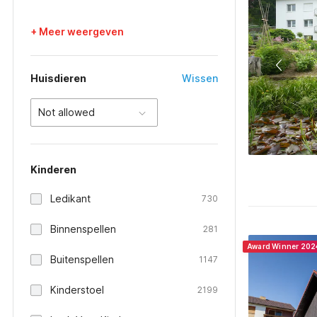
+ Meer weergeven
Huisdieren
Wissen
Not allowed
Kinderen
Ledikant
730
Binnenspellen
281
Award Winner 202
Buitenspellen
1147
Kinderstoel
2199