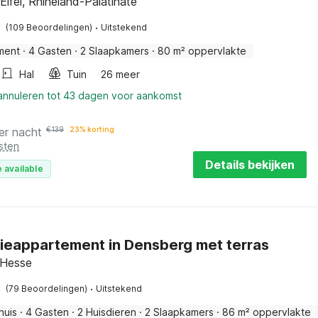
 Eifel, Rhineland-Palatinate
·
(109 Beoordelingen)
Uitstekend
ment
·
4 Gasten
·
2 Slaapkamers
·
80 m² oppervlakte
Hal
Tuin
26 meer
 annuleren tot 43 dagen voor aankomst
er nacht
€
139
23% korting
sten
Details bekijken
 available
ieappartement in Densberg met terras
 Hesse
·
(79 Beoordelingen)
Uitstekend
huis
·
4 Gasten
·
2 Huisdieren
·
2 Slaapkamers
·
86 m² oppervlakte