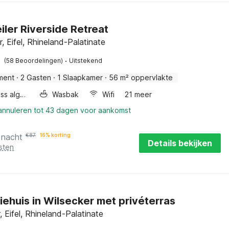
ler Riverside Retreat
, Eifel, Rhineland-Palatinate
·
(58 Beoordelingen)
Uitstekend
ment
·
2 Gasten
·
1 Slaapkamer
·
56 m² oppervlakte
Wellness algemeen
Wasbak
Wifi
21 meer
 annuleren tot 43 dagen voor aankomst
 nacht
€
87
16% korting
Details bekijken
sten
iehuis in Wilsecker met privéterras
, Eifel, Rhineland-Palatinate