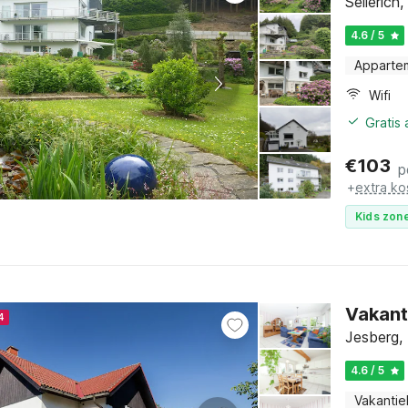
Sellerich,
4.6 / 5
Apparte
Wifi
Gratis
€
103
p
+
extra ko
Kids zone
Vakant
4
Jesberg,
4.6 / 5
Vakantie