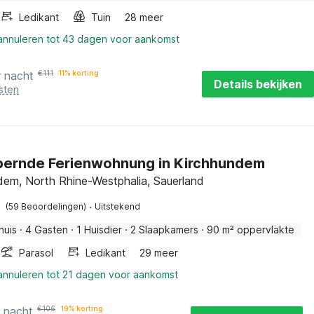
Ledikant
Tuin
28 meer
 annuleren tot 43 dagen voor aankomst
r nacht
€
111
11% korting
Details bekijken
sten
ernde Ferienwohnung in Kirchhundem
dem, North Rhine-Westphalia, Sauerland
·
(59 Beoordelingen)
Uitstekend
huis
·
4 Gasten
·
1 Huisdier
·
2 Slaapkamers
·
90 m² oppervlakte
Parasol
Ledikant
29 meer
 annuleren tot 21 dagen voor aankomst
r nacht
€
106
19% korting