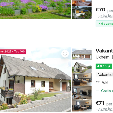
€
70
pe
+
extra ko
Kids zone
Vakant
ner 2025 - Top 100
Üxheim, E
4.6 / 5
Vakantie
Wifi
Gratis
€
71
per
+
extra ko