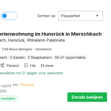
Sorteer op
Populariteit
Ferienwohnung im Hunsrück in Merschbach
ch, Hunsrück, Rhineland-Palatinate
·
(199 Beoordelingen)
Uitstekend
ment
·
3 Gasten
·
2 Slaapkamers
·
56 m² oppervlakte
Parasol
Hal
33 meer
 annuleren tot 21 dagen voor aankomst
 nacht
€
90
9% korting
sten
Details bekijken
 available