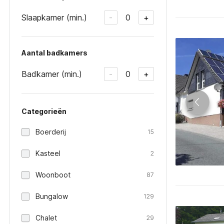
Slaapkamer (min.)
0
-
+
Aantal badkamers
Badkamer (min.)
0
-
+
Categorieën
Boerderij
15
Kasteel
2
Woonboot
87
Bungalow
129
Chalet
29