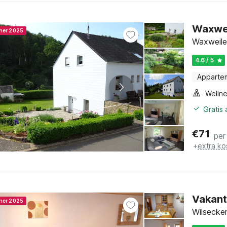
Waxwei
nner 2025
Waxweiler
4.6 / 5
Apparte
Gratis
€
71
per
+
extra ko
Vakant
nner 2025
Wilsecker