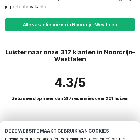
je perfecte vakantie!
Alle vakantiehuizen in Noordrijn-Westfalen
Luister naar onze 317 klanten in Noordrijn-
Westfalen
4.3/5
Gebaseerd op meer dan 317 recensies over 201 huizen
Meest populaire bestemmingen voor
vakantie
DEZE WEBSITE MAAKT GEBRUIK VAN COOKIES
Belvilla gebruikt cookies (en vergelijkbare technieken) om het