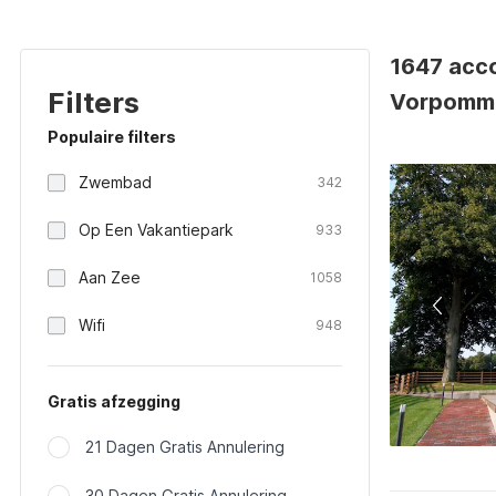
1647 acc
Filters
Vorpomme
Populaire filters
Zwembad
342
Op Een Vakantiepark
933
Aan Zee
1058
Wifi
948
Gratis afzegging
21 Dagen Gratis Annulering
30 Dagen Gratis Annulering