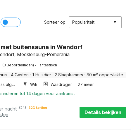
Sorteer op
Populariteit
 met buitensauna in Wendorf
endorf, Mecklenburg-Pomerania
·
(3 Beoordelingen)
Fantastisch
huis
·
4 Gasten
·
1 Huisdier
·
2 Slaapkamers
·
80 m² oppervlakte
Wellness algemeen
Wifi
Wasdroger
27 meer
 annuleren tot 14 dagen voor aankomst
er nacht
€
243
32% korting
Details bekijken
sten