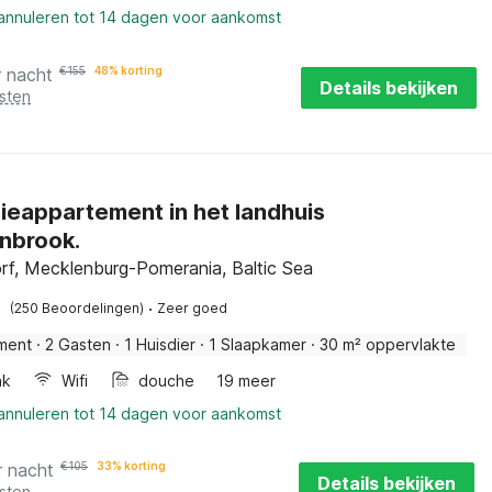
 annuleren tot 14 dagen voor aankomst
r nacht
€
155
48% korting
Details bekijken
sten
ieappartement in het landhuis
nbrook.
rf, Mecklenburg-Pomerania, Baltic Sea
·
(250 Beoordelingen)
Zeer goed
ment
·
2 Gasten
·
1 Huisdier
·
1 Slaapkamer
·
30 m² oppervlakte
ak
Wifi
douche
19 meer
 annuleren tot 14 dagen voor aankomst
r nacht
€
105
33% korting
Details bekijken
sten