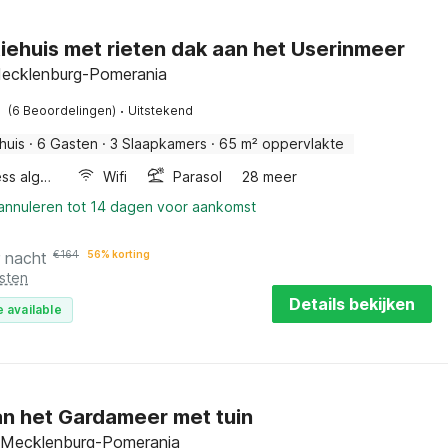
iehuis met rieten dak aan het Userinmeer
Mecklenburg-Pomerania
·
(6 Beoordelingen)
Uitstekend
huis
·
6 Gasten
·
3 Slaapkamers
·
65 m² oppervlakte
Wellness algemeen
Wifi
Parasol
28 meer
 annuleren tot 14 dagen voor aankomst
r nacht
€
164
56% korting
sten
Details bekijken
 available
an het Gardameer met tuin
 Mecklenburg-Pomerania