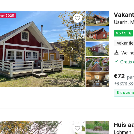
Vakant
nner 2025
Userin, 
4.5 / 5
Vakantie
Gratis
€
72
pe
+
extra ko
Kids zone
Huis a
Lohmen,