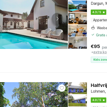
Dargun, 
4.3 / 5
Apparte
Wasb
Gratis
€
95
pe
+
extra ko
Kids zone
Halfvr
Lohmen,
4.0 / 5