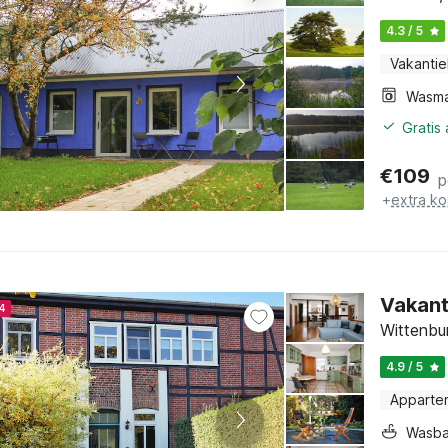
4.3 / 5
Vakantie
Wasma
Gratis
€
109
p
+
extra ko
Vakant
4
Wittenbu
4.9 / 5
Apparte
Wasb