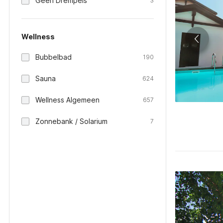
Geen Drempels
3
Wellness
Bubbelbad
190
Sauna
624
Wellness Algemeen
657
Zonnebank / Solarium
7