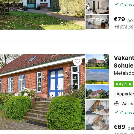
Gratis
€
79
pe
+
extra ko
Vakant
Schule
Metelsdo
4.4 / 5
Apparte
Wasb
Gratis
€
69
pe
+
extra ko