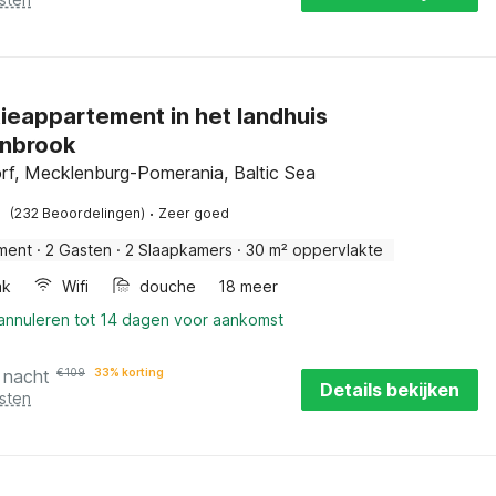
ieappartement in het landhuis
nbrook
rf, Mecklenburg-Pomerania, Baltic Sea
·
(232 Beoordelingen)
Zeer goed
ment
·
2 Gasten
·
2 Slaapkamers
·
30 m² oppervlakte
ak
Wifi
douche
18 meer
 annuleren tot 14 dagen voor aankomst
 nacht
€
109
33% korting
Details bekijken
sten