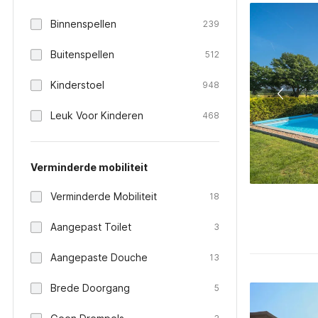
Binnenspellen
239
Buitenspellen
512
Kinderstoel
948
Leuk Voor Kinderen
468
Verminderde mobiliteit
Verminderde Mobiliteit
18
Aangepast Toilet
3
Aangepaste Douche
13
Brede Doorgang
5