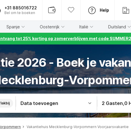
+31 885016722
Help
Bel om te boeken
Spanje
Oostenrijk
Italië
Duitsland
ntvang tot 25% korting op zomerverblijven met code SUMMER
ie 2026 - Boek je vakan
ecklenburg-Vorpomme
Data toevoegen
2 Gasten
,
0 
lakbij
-Vorpommern
Vakantiehuis Mecklenburg-Vorpommern Voorjaarsvakantie