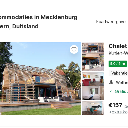
ommodaties in Mecklenburg
Kaartweergave
rn, Duitsland
Chalet
Kuhlen-W
5.0 / 5
Vakantie
Gratis
€
157
p
+
extra ko