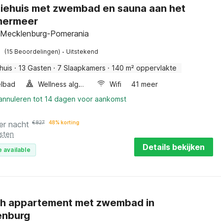
iehuis met zwembad en sauna aan het
ermeer
 Mecklenburg-Pomerania
·
(15 Beoordelingen)
Uitstekend
huis
·
13 Gasten
·
7 Slaapkamers
·
140 m² oppervlakte
lbad
Wellness algemeen
Wifi
41 meer
 annuleren tot 14 dagen voor aankomst
er nacht
€
827
48% korting
sten
Details bekijken
 available
sch appartement met zwembad in
enburg