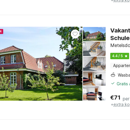
Vakant
4
Schule
Metelsdo
4.4 / 5
Apparte
Wasb
Gratis
€
71
per
+
extra ko