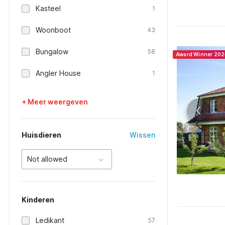
Kasteel
1
Woonboot
43
Bungalow
58
Award Winner 202
Angler House
1
+ Meer weergeven
Huisdieren
Wissen
Not allowed
Kinderen
Ledikant
57