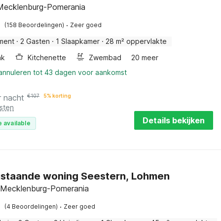
Mecklenburg-Pomerania
·
(158 Beoordelingen)
Zeer goed
ment
·
2 Gasten
·
1 Slaapkamer
·
28 m² oppervlakte
ak
Kitchenette
Zwembad
20 meer
 annuleren tot 43 dagen voor aankomst
r nacht
€
107
5% korting
sten
Details bekijken
 available
ijstaande woning Seestern, Lohmen
 Mecklenburg-Pomerania
·
(4 Beoordelingen)
Zeer goed