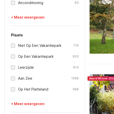
Airconditioning
93
+ Meer weergeven
Plaats
Niet Op Een Vakantiepark
719
Op Een Vakantiepark
933
Leerzijde
614
Aan Zee
1058
Award Winner 202
Op Het Platteland
589
+ Meer weergeven