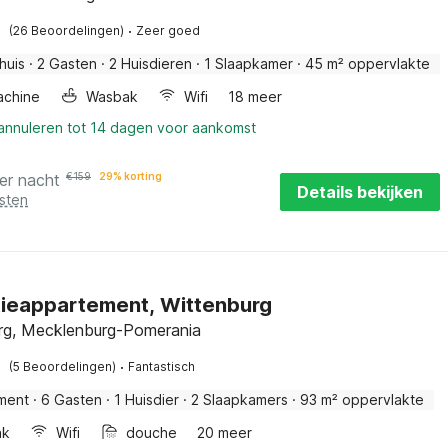
·
(26 Beoordelingen)
Zeer goed
huis
·
2 Gasten
·
2 Huisdieren
·
1 Slaapkamer
·
45 m² oppervlakte
chine
Wasbak
Wifi
18 meer
 annuleren tot 14 dagen voor aankomst
er nacht
€
159
29% korting
Details bekijken
sten
ieappartement, Wittenburg
rg, Mecklenburg-Pomerania
·
(5 Beoordelingen)
Fantastisch
ment
·
6 Gasten
·
1 Huisdier
·
2 Slaapkamers
·
93 m² oppervlakte
ak
Wifi
douche
20 meer