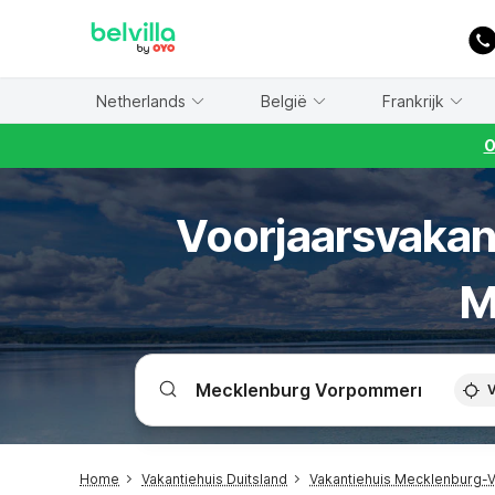
WIZARD MEMBER
Netherlands
België
Frankrijk
O
Voorjaarsvakant
M
V
Home
Vakantiehuis Duitsland
Vakantiehuis Mecklenburg