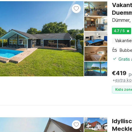
Vakant
Duemm
Dümmer,
4.7 / 5
Vakantie
Bubbe
Gratis
€
419
p
+
extra ko
Kids zone
Idylli
Meckl