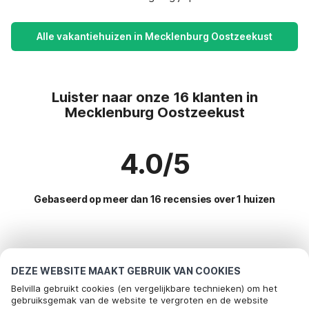
Alle vakantiehuizen in Mecklenburg Oostzeekust
Luister naar onze 16 klanten in
Mecklenburg Oostzeekust
4.0/5
Gebaseerd op meer dan 16 recensies over 1 huizen
Meest populaire bestemmingen voor
vakantie
DEZE WEBSITE MAAKT GEBRUIK VAN COOKIES
Belvilla gebruikt cookies (en vergelijkbare technieken) om het
Populaire voorzieningen voor vakantie in Mecklenburg
gebruiksgemak van de website te vergroten en de website