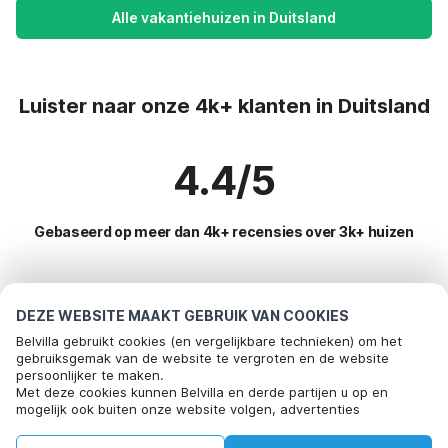
Alle vakantiehuizen in Duitsland
Luister naar onze 4k+ klanten in Duitsland
4.4/5
Gebaseerd op meer dan 4k+ recensies over 3k+ huizen
Meest populaire bestemmingen voor
DEZE WEBSITE MAAKT GEBRUIK VAN COOKIES
vakantie
Belvilla gebruikt cookies (en vergelijkbare technieken) om het
gebruiksgemak van de website te vergroten en de website
persoonlijker te maken.
Populaire voorzieningen voor vakantie in Duitsland
Met deze cookies kunnen Belvilla en derde partijen u op en
mogelijk ook buiten onze website volgen, advertenties
Kindvriendelijke vakantiehuizen
Toplanden met topvoorzieningen voor vakanties
afstemmen op uw interesses en u informatie laten delen via
Vakantie met hond - Huisdiervriendelijke vakantiehuizen
social media.