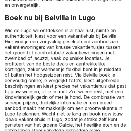
en onvergetelijk.
Boek nu bij Belvilla in Lugo
Wie de Lugo wil ontdekken in al haar rust, ruimte en
authenticiteit, kiest voor een vakantiehuis bij Belvilla.
Hier vind je een zorgvuldig geselecteerd aanbod aan
vakantiewoningen: van knusse vakantiehuisjes tussen
het groen tot comfortabele vakantiewoningen met
zwembad of jacuzzi, vaak op unieke locaties. Je
profiteert van de beste deals en aantrekkelijke
kortingen, zeker wanneer je flexibel bent in je reisdata
of buiten het hoogseizoen reist. Via Belvilla boek je
eenvoudig online; je vergelijkt foto’s, leest uitgebreide
beschrijvingen en kiest precies het vakantiehuis dat past
bij jouw wensen, of je nu met z’n tweeën reist, met een
kindvriendelijk gezin of met je hond. De combinatie van
scherpe prijzen, duidelijke informatie en een breed
aanbod maakt het makkelijk om een droomvakantie in
Lugo te plannen. Wacht niet te lang en book now jouw
ideale vakantiehuis in Lugo, zodat je straks zelf kunt
genieten van het groene Galicië, het heerlijke eten en de
ontspannen sfeer van deze bijzondere regio.