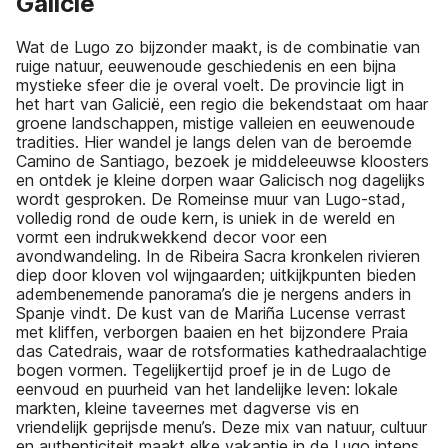
Galicië
Wat de Lugo zo bijzonder maakt, is de combinatie van
ruige natuur, eeuwenoude geschiedenis en een bijna
mystieke sfeer die je overal voelt. De provincie ligt in
het hart van Galicië, een regio die bekendstaat om haar
groene landschappen, mistige valleien en eeuwenoude
tradities. Hier wandel je langs delen van de beroemde
Camino de Santiago, bezoek je middeleeuwse kloosters
en ontdek je kleine dorpen waar Galicisch nog dagelijks
wordt gesproken. De Romeinse muur van Lugo-stad,
volledig rond de oude kern, is uniek in de wereld en
vormt een indrukwekkend decor voor een
avondwandeling. In de Ribeira Sacra kronkelen rivieren
diep door kloven vol wijngaarden; uitkijkpunten bieden
adembenemende panorama’s die je nergens anders in
Spanje vindt. De kust van de Mariña Lucense verrast
met kliffen, verborgen baaien en het bijzondere Praia
das Catedrais, waar de rotsformaties kathedraalachtige
bogen vormen. Tegelijkertijd proef je in de Lugo de
eenvoud en puurheid van het landelijke leven: lokale
markten, kleine taveernes met dagverse vis en
vriendelijk geprijsde menu’s. Deze mix van natuur, cultuur
en authenticiteit maakt elke vakantie in de Lugo intens