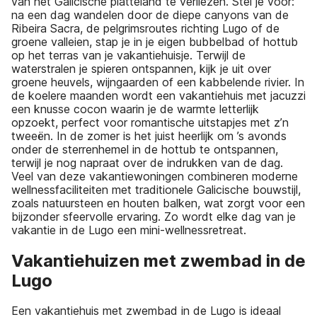
van het Galicische platteland te verliezen. Stel je voor:
na een dag wandelen door de diepe canyons van de
Ribeira Sacra, de pelgrimsroutes richting Lugo of de
groene valleien, stap je in je eigen bubbelbad of hottub
op het terras van je vakantiehuisje. Terwijl de
waterstralen je spieren ontspannen, kijk je uit over
groene heuvels, wijngaarden of een kabbelende rivier. In
de koelere maanden wordt een vakantiehuis met jacuzzi
een knusse cocon waarin je de warmte letterlijk
opzoekt, perfect voor romantische uitstapjes met z’n
tweeën. In de zomer is het juist heerlijk om ’s avonds
onder de sterrenhemel in de hottub te ontspannen,
terwijl je nog napraat over de indrukken van de dag.
Veel van deze vakantiewoningen combineren moderne
wellnessfaciliteiten met traditionele Galicische bouwstijl,
zoals natuursteen en houten balken, wat zorgt voor een
bijzonder sfeervolle ervaring. Zo wordt elke dag van je
vakantie in de Lugo een mini-wellnessretreat.
Vakantiehuizen met zwembad in de
Lugo
Een vakantiehuis met zwembad in de Lugo is ideaal