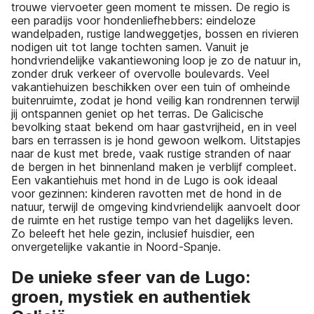
trouwe viervoeter geen moment te missen. De regio is
een paradijs voor hondenliefhebbers: eindeloze
wandelpaden, rustige landweggetjes, bossen en rivieren
nodigen uit tot lange tochten samen. Vanuit je
hondvriendelijke vakantiewoning loop je zo de natuur in,
zonder druk verkeer of overvolle boulevards. Veel
vakantiehuizen beschikken over een tuin of omheinde
buitenruimte, zodat je hond veilig kan rondrennen terwijl
jij ontspannen geniet op het terras. De Galicische
bevolking staat bekend om haar gastvrijheid, en in veel
bars en terrassen is je hond gewoon welkom. Uitstapjes
naar de kust met brede, vaak rustige stranden of naar
de bergen in het binnenland maken je verblijf compleet.
Een vakantiehuis met hond in de Lugo is ook ideaal
voor gezinnen: kinderen ravotten met de hond in de
natuur, terwijl de omgeving kindvriendelijk aanvoelt door
de ruimte en het rustige tempo van het dagelijks leven.
Zo beleeft het hele gezin, inclusief huisdier, een
onvergetelijke vakantie in Noord-Spanje.
De unieke sfeer van de Lugo:
groen, mystiek en authentiek