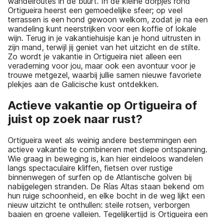
wandelroutes in de buurt. In de kleine dorpjes rond
Ortigueira heerst een gemoedelijke sfeer; op veel
terrassen is een hond gewoon welkom, zodat je na een
wandeling kunt neerstrijken voor een koffie of lokale
wijn. Terug in je vakantiehuisje kan je hond uitrusten in
zijn mand, terwijl jij geniet van het uitzicht en de stilte.
Zo wordt je vakantie in Ortigueira niet alleen een
verademing voor jou, maar ook een avontuur voor je
trouwe metgezel, waarbij jullie samen nieuwe favoriete
plekjes aan de Galicische kust ontdekken.
Actieve vakantie op Ortigueira of
juist op zoek naar rust?
Ortigueira weet als weinig andere bestemmingen een
actieve vakantie te combineren met diepe ontspanning.
Wie graag in beweging is, kan hier eindeloos wandelen
langs spectaculaire kliffen, fietsen over rustige
binnenwegen of surfen op de Atlantische golven bij
nabijgelegen stranden. De Rías Altas staan bekend om
hun ruige schoonheid, en elke bocht in de weg lijkt een
nieuw uitzicht te onthullen: steile rotsen, verborgen
baaien en groene valleien. Tegelijkertijd is Ortigueira een