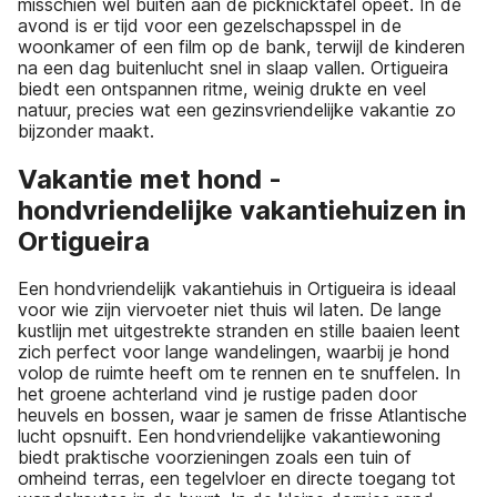
misschien wel buiten aan de picknicktafel opeet. In de
avond is er tijd voor een gezelschapsspel in de
woonkamer of een film op de bank, terwijl de kinderen
na een dag buitenlucht snel in slaap vallen. Ortigueira
biedt een ontspannen ritme, weinig drukte en veel
natuur, precies wat een gezinsvriendelijke vakantie zo
bijzonder maakt.
Vakantie met hond -
hondvriendelijke vakantiehuizen in
Ortigueira
Een hondvriendelijk vakantiehuis in Ortigueira is ideaal
voor wie zijn viervoeter niet thuis wil laten. De lange
kustlijn met uitgestrekte stranden en stille baaien leent
zich perfect voor lange wandelingen, waarbij je hond
volop de ruimte heeft om te rennen en te snuffelen. In
het groene achterland vind je rustige paden door
heuvels en bossen, waar je samen de frisse Atlantische
lucht opsnuift. Een hondvriendelijke vakantiewoning
biedt praktische voorzieningen zoals een tuin of
omheind terras, een tegelvloer en directe toegang tot