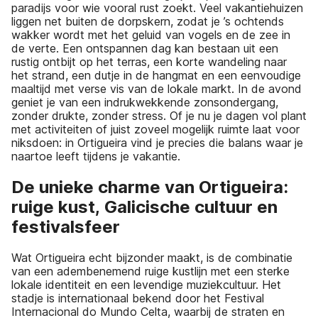
paradijs voor wie vooral rust zoekt. Veel vakantiehuizen
liggen net buiten de dorpskern, zodat je ’s ochtends
wakker wordt met het geluid van vogels en de zee in
de verte. Een ontspannen dag kan bestaan uit een
rustig ontbijt op het terras, een korte wandeling naar
het strand, een dutje in de hangmat en een eenvoudige
maaltijd met verse vis van de lokale markt. In de avond
geniet je van een indrukwekkende zonsondergang,
zonder drukte, zonder stress. Of je nu je dagen vol plant
met activiteiten of juist zoveel mogelijk ruimte laat voor
niksdoen: in Ortigueira vind je precies die balans waar je
naartoe leeft tijdens je vakantie.
De unieke charme van Ortigueira:
ruige kust, Galicische cultuur en
festivalsfeer
Wat Ortigueira echt bijzonder maakt, is de combinatie
van een adembenemend ruige kustlijn met een sterke
lokale identiteit en een levendige muziekcultuur. Het
stadje is internationaal bekend door het Festival
Internacional do Mundo Celta, waarbij de straten en