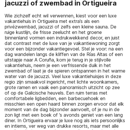
jacuzzi of zwembad in Ortigueira
Wie zichzelf echt wil verwennen, kiest voor een luxe
vakantiehuis in Ortigueira met extra’s als een
privézwembad, jacuzzi of zelfs een kleine sauna. De
ruige kustlijn, de frisse zeelucht en het groene
binnenland vormen een indrukwekkend decor, en juist
dat contrast met de luxe van je vakantiewoning zorgt
voor een bijzonder vakantiegevoel. Stel je voor: na een
dag wandelen langs de kliffen van de Rías Altas of een
uitstapje naar A Coruña, kom je terug in je stijlvolle
vakantiehuis, neem je een verfrissende duik in het
zwembad of laat je de spieren ontspannen in het warme
water van de jacuzzi. Veel luxe vakantiehuisjes in deze
regio zijn smaakvol ingericht, met lichte woonkamers,
grote ramen en vaak een panoramisch uitzicht op zee
of op de Galicische heuvels. Een ruim terras met
comfortabele ligbedden, een barbecuehoek en
misschien een open haard binnen zorgen ervoor dat elk
moment van de dag bijzonder aanvoelt, of je nu in de
zon ligt met een boek of ’s avonds geniet van een lang
diner. In Ortigueira ervaar je luxe nog als iets persoonlijks
en intiems, ver weg van drukke resorts, maar met alle