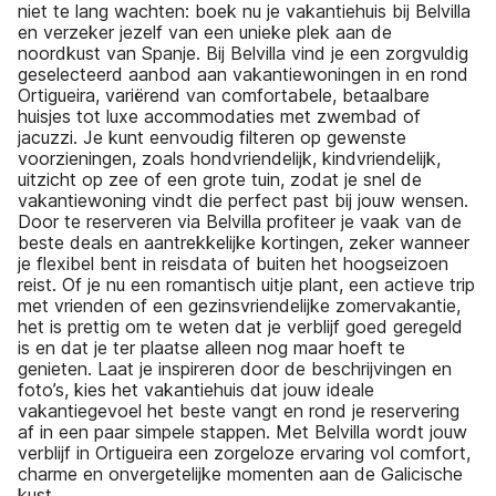
niet te lang wachten: boek nu je vakantiehuis bij Belvilla
en verzeker jezelf van een unieke plek aan de
noordkust van Spanje. Bij Belvilla vind je een zorgvuldig
geselecteerd aanbod aan vakantiewoningen in en rond
Ortigueira, variërend van comfortabele, betaalbare
huisjes tot luxe accommodaties met zwembad of
jacuzzi. Je kunt eenvoudig filteren op gewenste
voorzieningen, zoals hondvriendelijk, kindvriendelijk,
uitzicht op zee of een grote tuin, zodat je snel de
vakantiewoning vindt die perfect past bij jouw wensen.
Door te reserveren via Belvilla profiteer je vaak van de
beste deals en aantrekkelijke kortingen, zeker wanneer
je flexibel bent in reisdata of buiten het hoogseizoen
reist. Of je nu een romantisch uitje plant, een actieve trip
met vrienden of een gezinsvriendelijke zomervakantie,
het is prettig om te weten dat je verblijf goed geregeld
is en dat je ter plaatse alleen nog maar hoeft te
genieten. Laat je inspireren door de beschrijvingen en
foto’s, kies het vakantiehuis dat jouw ideale
vakantiegevoel het beste vangt en rond je reservering
af in een paar simpele stappen. Met Belvilla wordt jouw
verblijf in Ortigueira een zorgeloze ervaring vol comfort,
charme en onvergetelijke momenten aan de Galicische
kust.