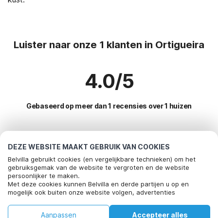
Luister naar onze 1 klanten in Ortigueira
4.0/5
Gebaseerd op meer dan 1 recensies over 1 huizen
Meest populaire bestemmingen voor
DEZE WEBSITE MAAKT GEBRUIK VAN COOKIES
vakantie
Belvilla gebruikt cookies (en vergelijkbare technieken) om het
gebruiksgemak van de website te vergroten en de website
persoonlijker te maken.
Top steden met top voorzieningen voor vakantie
Bel om te boeken
Met deze cookies kunnen Belvilla en derde partijen u op en
mogelijk ook buiten onze website volgen, advertenties
Vakantie appartementen cerdedo
Populaire voorzieningen voor vakantie in Ortigueira
afstemmen op uw interesses en u informatie laten delen via
Vakantie appartementen a-lama
social media.
Wellness vakantiehuis
Aanpassen
Accepteer alles
Populaire steden voor vakantie in Galicie
Door op "accepteren" te klikken gaat u hiermee akkoord. Meer