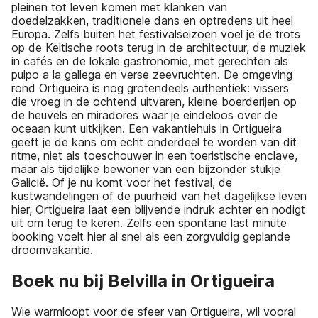
pleinen tot leven komen met klanken van
doedelzakken, traditionele dans en optredens uit heel
Europa. Zelfs buiten het festivalseizoen voel je de trots
op de Keltische roots terug in de architectuur, de muziek
in cafés en de lokale gastronomie, met gerechten als
pulpo a la gallega en verse zeevruchten. De omgeving
rond Ortigueira is nog grotendeels authentiek: vissers
die vroeg in de ochtend uitvaren, kleine boerderijen op
de heuvels en miradores waar je eindeloos over de
oceaan kunt uitkijken. Een vakantiehuis in Ortigueira
geeft je de kans om echt onderdeel te worden van dit
ritme, niet als toeschouwer in een toeristische enclave,
maar als tijdelijke bewoner van een bijzonder stukje
Galicië. Of je nu komt voor het festival, de
kustwandelingen of de puurheid van het dagelijkse leven
hier, Ortigueira laat een blijvende indruk achter en nodigt
uit om terug te keren. Zelfs een spontane last minute
booking voelt hier al snel als een zorgvuldig geplande
droomvakantie.
Boek nu bij Belvilla in Ortigueira
Wie warmloopt voor de sfeer van Ortigueira, wil vooral