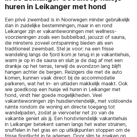
huren in Leikanger met hond
Een privé zwembad is in Noorwegen minder gebruikelijk
dan in zuidelijke bestemmingen, maar in en rond
Leikanger zijn er vakantiewoningen met wellness-
voorzieningen zoals een bubbelbad, jacuzzi of sauna,
die minstens zoveel ontspanning bieden als een
traditioneel zwembad. Stel je voor: na een frisse
wandeling langs de fjord kom je terug in je vakantiehuis,
warm je op in de sauna en sluit je de dag af met een
drankje op het terras, terwijl de avondzon lang blijft
hangen achter de bergen. Reizigers die met de auto
komen, kunnen vaak direct bij de accommodatie
parkeren, wat het in- en uitladen makkelijk maakt. Ook
wie goedkoop een huisje wil huren in Leikanger met
hond, vindt hier goede mogelijkheden. Veel
vakantiewoningen zijn huisdiervriendelijk, met voldoende
ruimte rondom de woning en directe toegang tot
wandelpaden, zodat je viervoeter net zo van de
vakantie geniet als jij. Een hondvriendelijk vakantiehuis
in Leikanger betekent samen langs het water struinen,
snuffelen in het gras en op uitkijkpunten stoppen om de
frisse fjordlucht in te ademen. Door slim te zoeken op