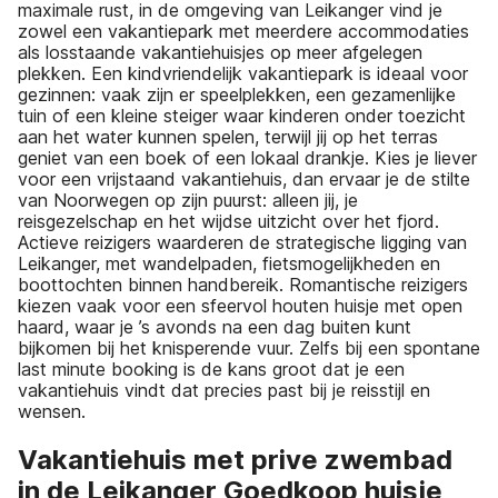
maximale rust, in de omgeving van Leikanger vind je
zowel een vakantiepark met meerdere accommodaties
als losstaande vakantiehuisjes op meer afgelegen
plekken. Een kindvriendelijk vakantiepark is ideaal voor
gezinnen: vaak zijn er speelplekken, een gezamenlijke
tuin of een kleine steiger waar kinderen onder toezicht
aan het water kunnen spelen, terwijl jij op het terras
geniet van een boek of een lokaal drankje. Kies je liever
voor een vrijstaand vakantiehuis, dan ervaar je de stilte
van Noorwegen op zijn puurst: alleen jij, je
reisgezelschap en het wijdse uitzicht over het fjord.
Actieve reizigers waarderen de strategische ligging van
Leikanger, met wandelpaden, fietsmogelijkheden en
boottochten binnen handbereik. Romantische reizigers
kiezen vaak voor een sfeervol houten huisje met open
haard, waar je ’s avonds na een dag buiten kunt
bijkomen bij het knisperende vuur. Zelfs bij een spontane
last minute booking is de kans groot dat je een
vakantiehuis vindt dat precies past bij je reisstijl en
wensen.
Vakantiehuis met prive zwembad
in de Leikanger Goedkoop huisje