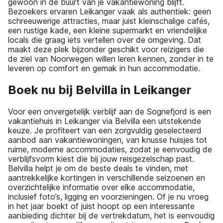
gewoon in de buurt van je vakantiewoning blijft.
Bezoekers ervaren Leikanger vaak als authentiek: geen
schreeuwerige attracties, maar juist kleinschalige cafés,
een rustige kade, een kleine supermarkt en vriendelijke
locals die graag iets vertellen over de omgeving. Dat
maakt deze plek bijzonder geschikt voor reizigers die
de ziel van Noorwegen willen leren kennen, zonder in te
leveren op comfort en gemak in hun accommodatie.
Boek nu bij Belvilla in Leikanger
Voor een onvergetelijk verblijf aan de Sognefjord is een
vakantiehuis in Leikanger via Belvilla een uitstekende
keuze. Je profiteert van een zorgvuldig geselecteerd
aanbod aan vakantiewoningen, van knusse huisjes tot
ruime, moderne accommodaties, zodat je eenvoudig de
verblijfsvorm kiest die bij jouw reisgezelschap past.
Belvilla helpt je om de beste deals te vinden, met
aantrekkelijke kortingen in verschillende seizoenen en
overzichtelijke informatie over elke accommodatie,
inclusief foto’s, ligging en voorzieningen. Of je nu vroeg
in het jaar boekt of juist hoopt op een interessante
aanbieding dichter bij de vertrekdatum, het is eenvoudig