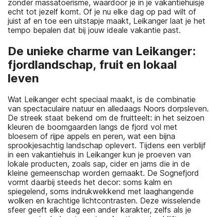
zonder massatoerisme, waardoor je in je vakantiehuisje
echt tot jezelf komt. Of je nu elke dag op pad wilt of
juist af en toe een uitstapje maakt, Leikanger laat je het
tempo bepalen dat bij jouw ideale vakantie past.
De unieke charme van Leikanger:
fjordlandschap, fruit en lokaal
leven
Wat Leikanger echt speciaal maakt, is de combinatie
van spectaculaire natuur en alledaags Noors dorpsleven.
De streek staat bekend om de fruitteelt: in het seizoen
kleuren de boomgaarden langs de fjord vol met
bloesem of rijpe appels en peren, wat een bijna
sprookjesachtig landschap oplevert. Tijdens een verblijf
in een vakantiehuis in Leikanger kun je proeven van
lokale producten, zoals sap, cider en jams die in de
kleine gemeenschap worden gemaakt. De Sognefjord
vormt daarbij steeds het decor: soms kalm en
spiegelend, soms indrukwekkend met laaghangende
wolken en krachtige lichtcontrasten. Deze wisselende
sfeer geeft elke dag een ander karakter, zelfs als je