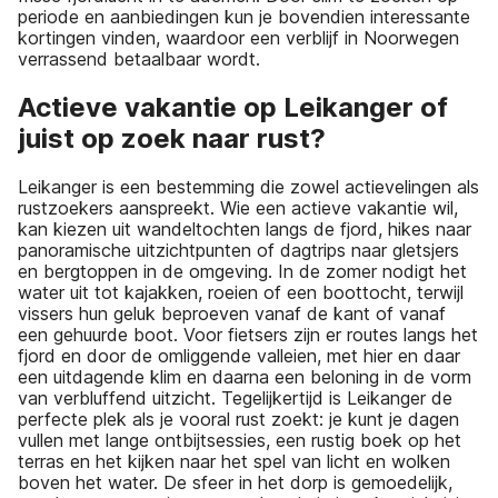
periode en aanbiedingen kun je bovendien interessante
kortingen vinden, waardoor een verblijf in Noorwegen
verrassend betaalbaar wordt.
Actieve vakantie op Leikanger of
juist op zoek naar rust?
Leikanger is een bestemming die zowel actievelingen als
rustzoekers aanspreekt. Wie een actieve vakantie wil,
kan kiezen uit wandeltochten langs de fjord, hikes naar
panoramische uitzichtpunten of dagtrips naar gletsjers
en bergtoppen in de omgeving. In de zomer nodigt het
water uit tot kajakken, roeien of een boottocht, terwijl
vissers hun geluk beproeven vanaf de kant of vanaf
een gehuurde boot. Voor fietsers zijn er routes langs het
fjord en door de omliggende valleien, met hier en daar
een uitdagende klim en daarna een beloning in de vorm
van verbluffend uitzicht. Tegelijkertijd is Leikanger de
perfecte plek als je vooral rust zoekt: je kunt je dagen
vullen met lange ontbijtsessies, een rustig boek op het
terras en het kijken naar het spel van licht en wolken
boven het water. De sfeer in het dorp is gemoedelijk,