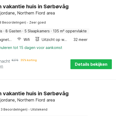
n vakantie huis in Sørbøvåg
jordane, Northern Fiord area
·
8 Beoordelingen)
Zeer goed
is
·
8 Gasten
·
5 Slaapkamers
·
135 m² oppervlakte
Combimagnetron
Wifi
Uitzicht op water
32 meer
nnuleren tot 15 dagen voor aankomst
 nacht
€
276
35% korting
Details bekijken
en
n vakantie huis in Sørbøvåg
jordane, Northern Fiord area
·
13 Beoordelingen)
Uitstekend