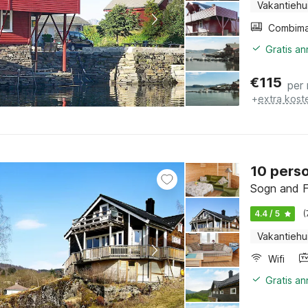
Vakantiehu
Gratis a
€
115
per
+
extra kost
10 perso
Sogn and F
4.4 / 5
(
Vakantiehu
Wifi
Gratis a