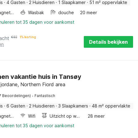
is
·
4 Gasten
·
2 Huisdieren
·
1 Slaapkamer
·
51 m² oppervlakte
Combimagnetron
Wasbak
douche
20 meer
nnuleren tot 35 dagen voor aankomst
acht
€
92
1% korting
Details bekijken
en
en vakantie huis in Tansøy
jordane, Northern Fiord area
·
7 Beoordelingen)
Fantastisch
is
·
6 Gasten
·
2 Huisdieren
·
3 Slaapkamers
·
48 m² oppervlakte
Combimagnetron
Wifi
Uitzicht op water
28 meer
nnuleren tot 35 dagen voor aankomst