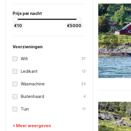
Prijs per nacht
€10
€5000
Voorzieningen
Wifi
27
Ledikant
12
Wasmachine
23
Buitenhaard
4
Tuin
11
+ Meer weergeven