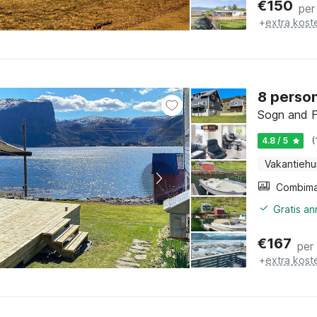
€
150
per
+
extra kost
8 person
Sogn and F
4.8 / 5
(
Vakantiehu
Gratis a
€
167
per
+
extra kost