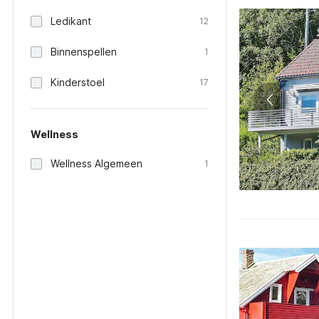
Ledikant
12
Binnenspellen
1
Kinderstoel
17
Wellness
Wellness Algemeen
1