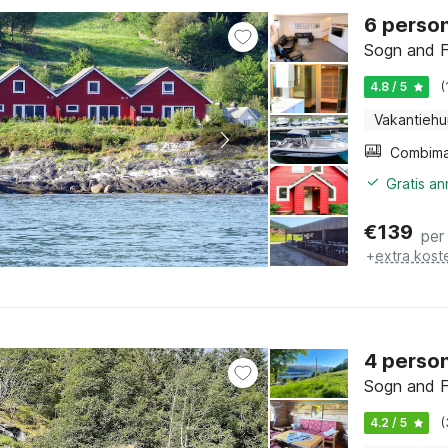
6 person
Sogn and F
4.8 / 5
(
Vakantiehu
Gratis a
€
139
per
+
extra kost
4 person
Sogn and F
4.2 / 5
(