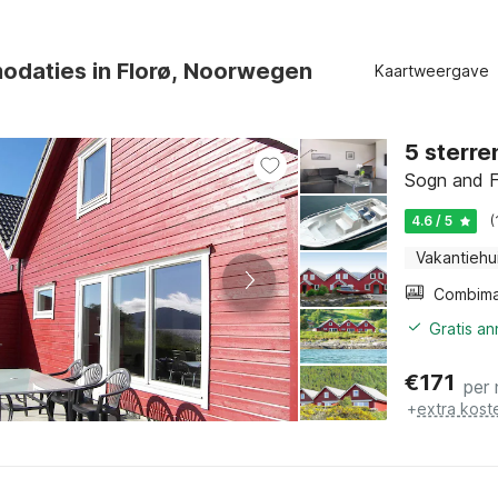
daties in Florø, Noorwegen
Kaartweergave
5 sterre
Sogn and F
4.6 / 5
(
Vakantiehu
Gratis a
€
171
per
+
extra kost