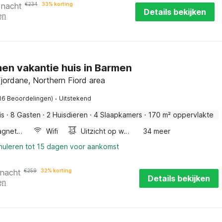
 nacht
€
234
33% korting
Details bekijken
en
en vakantie huis in Barmen
jordane, Northern Fiord area
·
16 Beoordelingen)
Uitstekend
is
·
8 Gasten
·
2 Huisdieren
·
4 Slaapkamers
·
170 m² oppervlakte
Combimagnetron
Wifi
Uitzicht op water
34 meer
nnuleren tot 15 dagen voor aankomst
 nacht
€
259
32% korting
Details bekijken
en