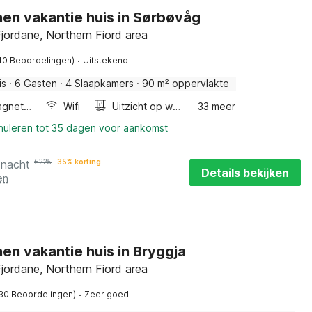
en vakantie huis in Sørbøvåg
jordane, Northern Fiord area
·
10 Beoordelingen)
Uitstekend
is
·
6 Gasten
·
4 Slaapkamers
·
90 m² oppervlakte
Combimagnetron
Wifi
Uitzicht op water
33 meer
nnuleren tot 35 dagen voor aankomst
 nacht
€
225
35% korting
Details bekijken
en
en vakantie huis in Bryggja
jordane, Northern Fiord area
·
30 Beoordelingen)
Zeer goed