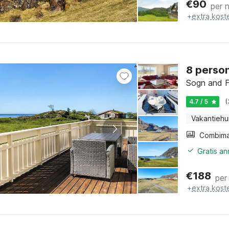
€
90
per 
+
extra kost
8 person
Sogn and F
4.7 / 5
(
Vakantiehu
Gratis a
€
188
per
+
extra kost