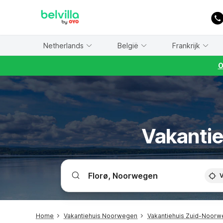
WIZARD MEMBER
Netherlands
België
Frankrijk
O
Vakantie
V
Home
Vakantiehuis Noorwegen
Vakantiehuis Zuid-Noorw