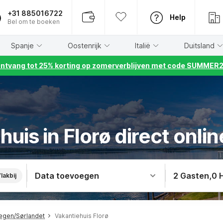
+31 885016722
Help
Bel om te boeken
Spanje
Oostenrijk
Italië
Duitsland
ntvang tot 25% korting op zomerverblijven met code SUMMER
huis in Florø direct onli
Data toevoegen
2 Gasten
,
0 
lakbij
egen/Sørlandet
Vakantiehuis Florø