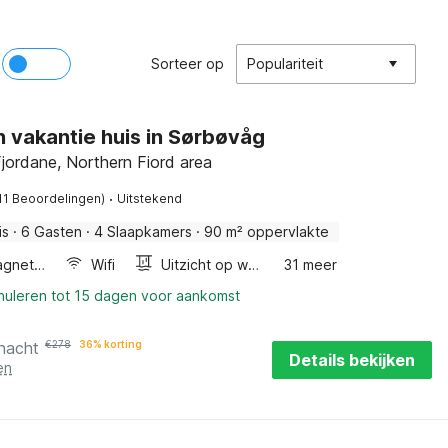
Sorteer op
Populariteit
n vakantie huis in Sørbøvåg
jordane, Northern Fiord area
·
11 Beoordelingen)
Uitstekend
is
·
6 Gasten
·
4 Slaapkamers
·
90 m² oppervlakte
Combimagnetron
Wifi
Uitzicht op water
31 meer
nnuleren tot 15 dagen voor aankomst
 nacht
€
278
36% korting
Details bekijken
en