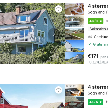
4 sterre
Sogn and F
4.4 / 5
(
Vakantiehu
Gratis a
€
171
per
+
extra kost
4 sterre
Sogn and F
4.5 / 5
(