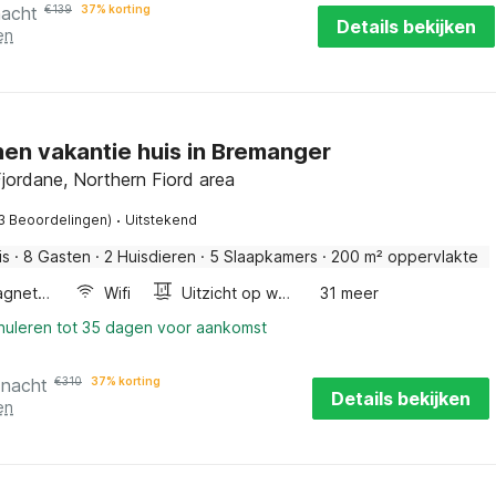
nacht
€
139
37% korting
Details bekijken
en
en vakantie huis in Bremanger
jordane, Northern Fiord area
·
3 Beoordelingen)
Uitstekend
is
·
8 Gasten
·
2 Huisdieren
·
5 Slaapkamers
·
200 m² oppervlakte
Combimagnetron
Wifi
Uitzicht op water
31 meer
nnuleren tot 35 dagen voor aankomst
 nacht
€
310
37% korting
Details bekijken
en