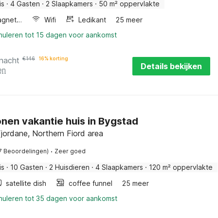
is
·
4 Gasten
·
2 Slaapkamers
·
50 m² oppervlakte
Combimagnetron
Wifi
Ledikant
25 meer
nnuleren tot 15 dagen voor aankomst
 nacht
€
146
16% korting
Details bekijken
en
nen vakantie huis in Bygstad
jordane, Northern Fiord area
·
7 Beoordelingen)
Zeer goed
is
·
10 Gasten
·
2 Huisdieren
·
4 Slaapkamers
·
120 m² oppervlakte
satellite dish
coffee funnel
25 meer
nnuleren tot 35 dagen voor aankomst