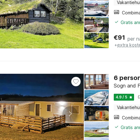
Vakantiehu
Gratis a
€
91
per n
+
extra kost
6 person
Sogn and F
4.9 / 5
(
Vakantiehu
Gratis a