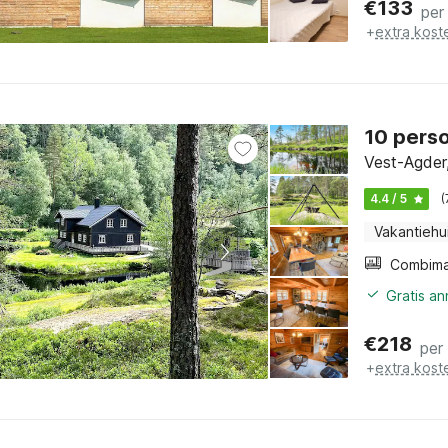
€
133
per
+
extra kost
10 perso
Vest-Agder
4.4 / 5
(
Vakantiehu
Gratis a
€
218
per
+
extra kost