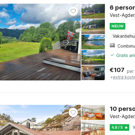
6 person
Vest-Agder
NIEUW
Vakantiehu
Gratis a
€
107
per
+
extra kost
10 perso
Vest-Agder
4.8 / 5
(