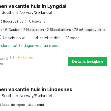
en vakantie huis in Lyngdal
, Southern Norway/Sørlandet
·
16 Beoordelingen)
Uitstekend
is
·
6 Gasten
·
2 Huisdieren
·
2 Slaapkamers
·
75 m² oppervlakte
Uitzicht op water
satellite dish
23 meer
nnuleren tot 35 dagen voor aankomst
nacht
€
121
24% korting
Details bekijken
en
en vakantie huis in Lindesnes
, Southern Norway/Sørlandet
·
5 Beoordelingen)
Uitstekend