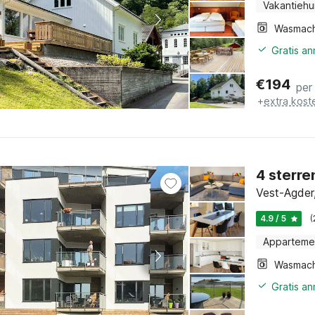
Vakantiehu
Wasmach
Gratis a
€
194
per
+
extra kost
4 sterre
Vest-Agder
4.9 / 5
(
Apparteme
Wasmach
Gratis a