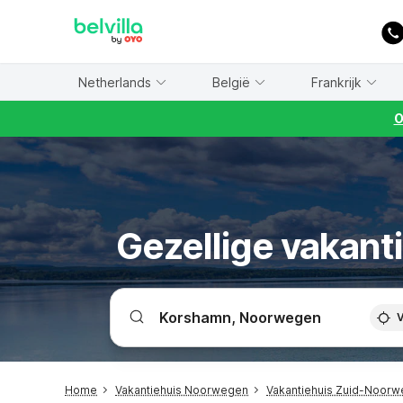
WIZARD MEMBER
Netherlands
België
Frankrijk
O
Gezellige vakant
V
Home
Vakantiehuis Noorwegen
Vakantiehuis Zuid-Noorw