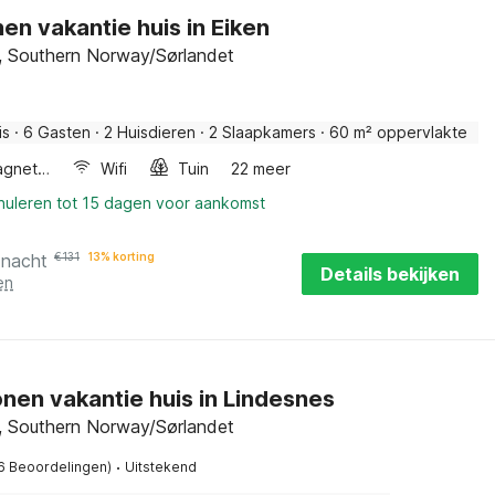
en vakantie huis in Eiken
, Southern Norway/Sørlandet
is
·
6 Gasten
·
2 Huisdieren
·
2 Slaapkamers
·
60 m² oppervlakte
Combimagnetron
Wifi
Tuin
22 meer
nnuleren tot 15 dagen voor aankomst
 nacht
€
131
13% korting
Details bekijken
en
nen vakantie huis in Lindesnes
, Southern Norway/Sørlandet
·
6 Beoordelingen)
Uitstekend