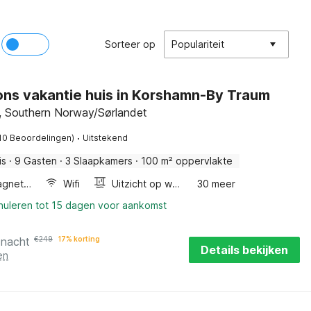
Sorteer op
Populariteit
ons vakantie huis in Korshamn-By Traum
, Southern Norway/Sørlandet
·
10 Beoordelingen)
Uitstekend
is
·
9 Gasten
·
3 Slaapkamers
·
100 m² oppervlakte
Combimagnetron
Wifi
Uitzicht op water
30 meer
nnuleren tot 15 dagen voor aankomst
 nacht
€
249
17% korting
Details bekijken
en