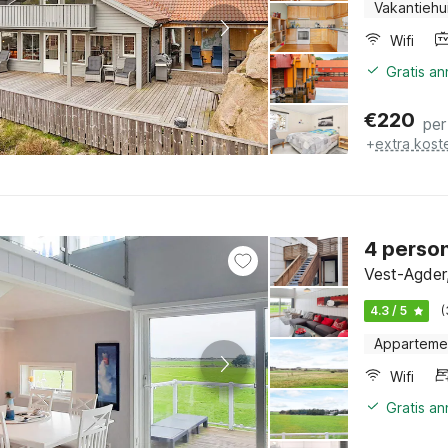
Vakantiehu
Wifi
Gratis a
€
220
per
+
extra kost
4 person
Vest-Agder
4.3 / 5
(
Apparteme
Wifi
Gratis a