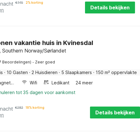
 nacht
€
145
2% korting
Details bekijken
en
nen vakantie huis in Kvinesdal
, Southern Norway/Sørlandet
·
7 Beoordelingen)
Zeer goed
is
·
10 Gasten
·
2 Huisdieren
·
5 Slaapkamers
·
150 m² oppervlakte
Combimagnetron
Wifi
Ledikant
24 meer
nnuleren tot 35 dagen voor aankomst
 nacht
€
282
18% korting
Details bekijken
en