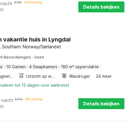
 nacht
€
189
22% korting
Details bekijken
en
n vakantie huis in Lyngdal
, Southern Norway/Sørlandet
·
10 Beoordelingen)
Goed
is
·
10 Gasten
·
4 Slaapkamers
·
180 m² oppervlakte
Combimagnetron
Uitzicht op water
Wasdroger
24 meer
nnuleren tot 15 dagen voor aankomst
 nacht
€
266
18% korting
Details bekijken
en