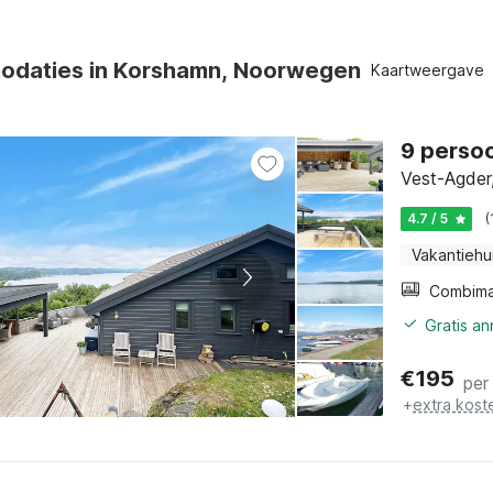
odaties in Korshamn, Noorwegen
Kaartweergave
9 perso
Vest-Agder
4.7 / 5
(
Vakantiehu
Gratis a
€
195
per
+
extra kost