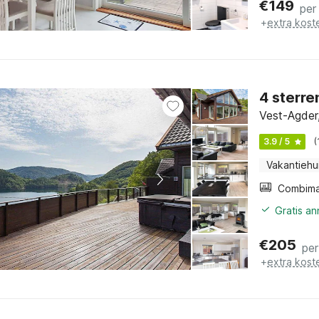
€
149
per
+
extra kost
4 sterre
Vest-Agder
3.9 / 5
(
Vakantiehu
Gratis a
€
205
per
+
extra kost