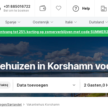
+31 885016722
Help
Bel om te boeken
Spanje
Oostenrijk
Italië
Duitsland
ntvang tot 25% korting op zomerverblijven met code SUMMER
iehuizen in Korshamn vo
Data toevoegen
2 Gasten
,
0 
lakbij
egen/Sørlandet
Vakantiehuis Korshamn