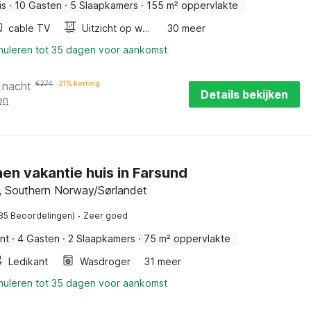
is
·
10 Gasten
·
5 Slaapkamers
·
155 m² oppervlakte
cable TV
Uitzicht op water
30 meer
nnuleren tot 35 dagen voor aankomst
 nacht
€
274
21% korting
Details bekijken
en
en vakantie huis in Farsund
, Southern Norway/Sørlandet
·
35 Beoordelingen)
Zeer goed
nt
·
4 Gasten
·
2 Slaapkamers
·
75 m² oppervlakte
Ledikant
Wasdroger
31 meer
nnuleren tot 35 dagen voor aankomst