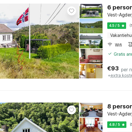
6 person
Vest-Agder
4.5 / 5
(
Vakantiehu
Wifi
Gratis a
€
93
per 
+
extra kost
8 person
Vest-Agder
4.8 / 5
(