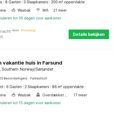
is
·
8 Gasten
·
3 Slaapkamers
·
200 m² oppervlakte
ine
Wasbak
Wifi
21 meer
nnuleren tot 35 dagen voor aankomst
 nacht
€
207
6% korting
Details bekijken
en
n vakantie huis in Farsund
, Southern Norway/Sørlandet
·
20 Beoordelingen)
Fantastisch
nt
·
6 Gasten
·
2 Slaapkamers
·
86 m² oppervlakte
ine
Wasbak
Overdækket Terrasse
17 meer
nnuleren tot 15 dagen voor aankomst