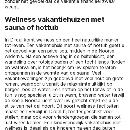
zonder het gevoel dat de vakantie financieel zwaar
weegt.
Wellness vakantiehuizen met
sauna of hottub
In Dirdal komt wellness op een heel natuurlijke manier
tot leven. Een vakantiehuis met sauna of hottub geeft u
het gevoel van een privé-spa, midden in de Noorse
wildernis. Na een actieve dag in de buitenlucht, een
wandeling over rotsige paden of een tocht langs fjorden
en watervallen, is het heerlijk om uw spieren te laten
ontspannen in de warmte van de sauna. Veel
vakantiewoningen zijn gebouwd met veel hout en grote
ramen, waardoor u vanuit de relaxruimte uitkijkt op
bergen, bos of water. Een hottub op het terras of in de
tuin is nog specialer: u zit in warm, bruisend water terwijl
de koele Noorse lucht over uw gezicht strijkt en u de
stilte van het dal hoort. Dit soort wellness-faciliteiten
maakt een verblijf in Dirdal bijzonder geschikt voor
stellen, maar ook voor vriendengroepen die samen tot
rust willen komen. Een kindvriendelijk vakantiehuis met
wellness is ideaal als de kinderen na een dag buiten