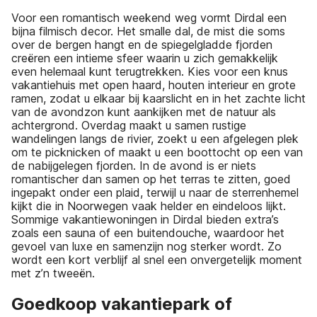
Voor een romantisch weekend weg vormt Dirdal een
bijna filmisch decor. Het smalle dal, de mist die soms
over de bergen hangt en de spiegelgladde fjorden
creëren een intieme sfeer waarin u zich gemakkelijk
even helemaal kunt terugtrekken. Kies voor een knus
vakantiehuis met open haard, houten interieur en grote
ramen, zodat u elkaar bij kaarslicht en in het zachte licht
van de avondzon kunt aankijken met de natuur als
achtergrond. Overdag maakt u samen rustige
wandelingen langs de rivier, zoekt u een afgelegen plek
om te picknicken of maakt u een boottocht op een van
de nabijgelegen fjorden. In de avond is er niets
romantischer dan samen op het terras te zitten, goed
ingepakt onder een plaid, terwijl u naar de sterrenhemel
kijkt die in Noorwegen vaak helder en eindeloos lijkt.
Sommige vakantiewoningen in Dirdal bieden extra’s
zoals een sauna of een buitendouche, waardoor het
gevoel van luxe en samenzijn nog sterker wordt. Zo
wordt een kort verblijf al snel een onvergetelijk moment
met z’n tweeën.
Goedkoop vakantiepark of