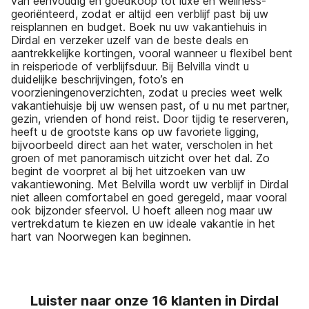
van eenvoudig en goedkoop tot luxe en wellness-
georiënteerd, zodat er altijd een verblijf past bij uw
reisplannen en budget. Boek nu uw vakantiehuis in
Dirdal en verzeker uzelf van de beste deals en
aantrekkelijke kortingen, vooral wanneer u flexibel bent
in reisperiode of verblijfsduur. Bij Belvilla vindt u
duidelijke beschrijvingen, foto’s en
voorzieningenoverzichten, zodat u precies weet welk
vakantiehuisje bij uw wensen past, of u nu met partner,
gezin, vrienden of hond reist. Door tijdig te reserveren,
heeft u de grootste kans op uw favoriete ligging,
bijvoorbeeld direct aan het water, verscholen in het
groen of met panoramisch uitzicht over het dal. Zo
begint de voorpret al bij het uitzoeken van uw
vakantiewoning. Met Belvilla wordt uw verblijf in Dirdal
niet alleen comfortabel en goed geregeld, maar vooral
ook bijzonder sfeervol. U hoeft alleen nog maar uw
vertrekdatum te kiezen en uw ideale vakantie in het
hart van Noorwegen kan beginnen.
Luister naar onze 16 klanten in Dirdal