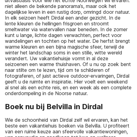
uitvalsbasis voor wie het echte Noorwegen wil ervaren:
niet alleen de bekende panorama’s, maar ook het
dagelijkse leven in een rustig dorp, omringd door natuur.
In elk seizoen heeft Dirdal een ander gezicht. In de
lente kleuren de hellingen frisgroen en stroomt
smeltwater via watervallen naar beneden. In de zomer
kunt u lange, lichte dagen verwachten, perfect voor
wandelingen en tochten op het water. De herfst brengt
warme kleuren en een bijna magische sfeer, terwijl de
winter het landschap soms in een stille, witte wereld
verandert. Uw vakantiehuisje vormt in al deze
seizoenen een warme thuishaven. Of u nu op zoek bent
naar stilte om te lezen, tijd om te schilderen of
fotograferen, of juist actieve outdoor-ervaringen, Dirdal
geeft u de ruimte en inspiratie. Hier voelt een weekend
al snel als een echte reis, en een week als een complete
onderdompeling in de Noorse natuur.
Boek nu bij Belvilla in Dirdal
Wie de schoonheid van Dirdal zelf wil ervaren, kan het
beste een vakantiehuis boeken via Belvilla. U profiteert
van een ruime keuze aan sfeervolle vakantiewoningen,