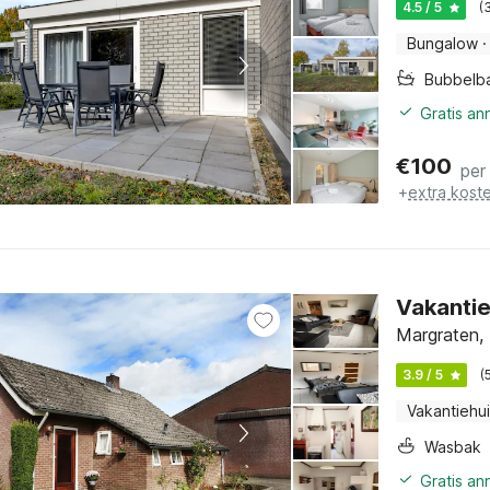
4.5 / 5
(
Bungalow
·
Bubbelb
Gratis an
€
100
per
+
extra kost
Vakantie
Margraten, 
3.9 / 5
(
Vakantiehu
Wasbak
Gratis an