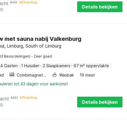
acht
€
173
56% korting
Details bekijken
en
 met sauna nabij Valkenburg
ul, Limburg, South of Limburg
·
33 Beoordelingen)
Zeer goed
4 Gasten
·
1 Huisdier
·
2 Slaapkamers
·
67 m² oppervlakte
ad
Combimagnetron
Wasbak
19 meer
nuleren tot 43 dagen voor aankomst
nacht
€
231
61% korting
Details bekijken
en