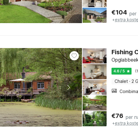
€
104
per
+
extra kost
Fishing 
Opglabbeek
4.6 / 5
(
Chalet
·
2 
€
76
per n
+
extra kost