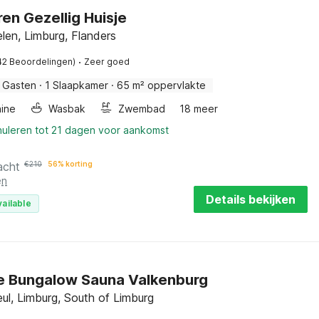
en Gezellig Huisje
en, Limburg, Flanders
·
42 Beoordelingen)
Zeer goed
 Gasten
·
1 Slaapkamer
·
65 m² oppervlakte
ine
Wasbak
Zwembad
18 meer
nuleren tot 21 dagen voor aankomst
acht
€
210
56% korting
en
Details bekijken
vailable
ge Bungalow Sauna Valkenburg
ul, Limburg, South of Limburg