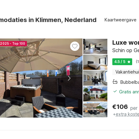
odaties in Klimmen, Nederland
Kaartweergave
Luxe won
 2025 - Top 100
Schin op Ge
4.5 / 5
(
Vakantiehu
Bubbelb
Gratis an
€
106
per
+
extra kost