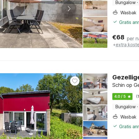
Bungalow
·
Wasbak
Gratis an
€
68
per n
+
extra kost
Gezellige
Schin op Ge
4.0 / 5
(
Bungalow
·
Wasbak
Gratis an