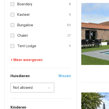
Boerderij
8
Kasteel
9
Bungalow
60
Chalet
27
Tent Lodge
5
+ Meer weergeven
Huisdieren
Wissen
Not allowed
Kinderen