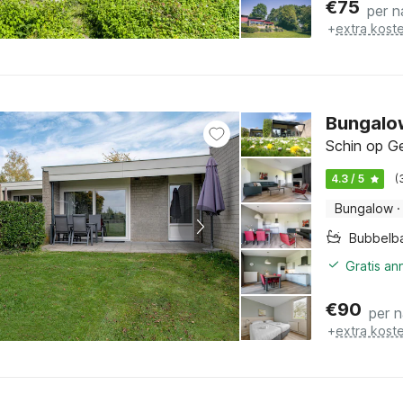
€
75
per n
+
extra kost
Bungalow
Schin op Ge
4.3 / 5
(
Bungalow
·
Bubbelb
Gratis an
€
90
per 
+
extra kost