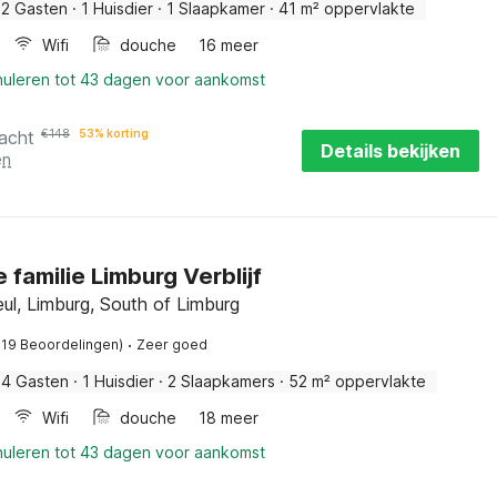
2 Gasten
·
1 Huisdier
·
1 Slaapkamer
·
41 m² oppervlakte
Wifi
douche
16 meer
nuleren tot 43 dagen voor aankomst
acht
€
148
53% korting
Details bekijken
en
 familie Limburg Verblijf
ul, Limburg, South of Limburg
·
119 Beoordelingen)
Zeer goed
4 Gasten
·
1 Huisdier
·
2 Slaapkamers
·
52 m² oppervlakte
Wifi
douche
18 meer
nuleren tot 43 dagen voor aankomst