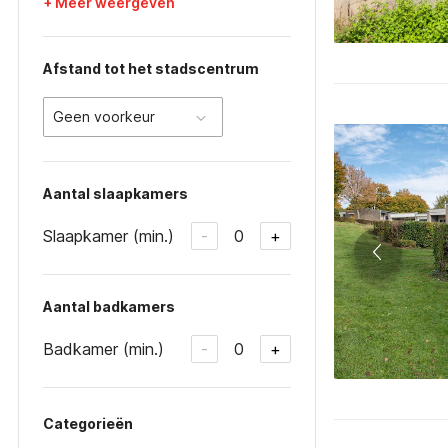
+ Meer weergeven
Afstand tot het stadscentrum
Geen voorkeur
Aantal slaapkamers
Slaapkamer (min.)
0
-
+
Aantal badkamers
Badkamer (min.)
0
-
+
Categorieën