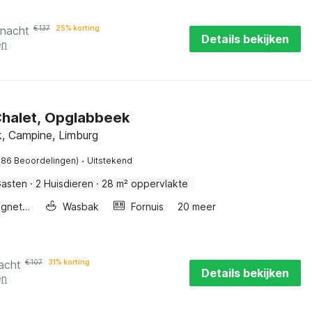
 nacht
€
137
25% korting
Details bekijken
en
Chalet, Opglabbeek
, Campine, Limburg
·
186 Beoordelingen)
Uitstekend
Gasten
·
2 Huisdieren
·
28 m² oppervlakte
Combimagnetron
Wasbak
Fornuis
20 meer
acht
€
107
31% korting
Details bekijken
en