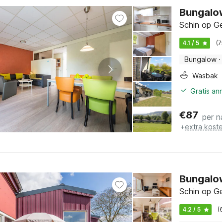
Bungalow
Schin op Ge
4.1 / 5
(
Bungalow
·
Wasbak
Gratis an
€
87
per n
+
extra kost
Bungalow
Schin op Ge
4.2 / 5
(