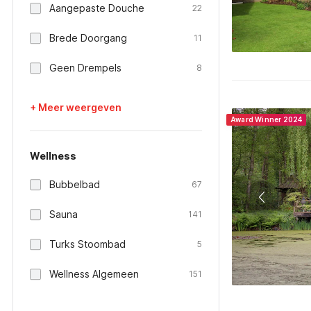
Aangepaste Douche
22
Brede Doorgang
11
Geen Drempels
8
+ Meer weergeven
Award Winner 2024
Wellness
Bubbelbad
67
Sauna
141
Turks Stoombad
5
Wellness Algemeen
151