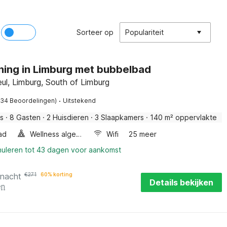
Sorteer op
Populariteit
ing in Limburg met bubbelbad
ul, Limburg, South of Limburg
·
134 Beoordelingen)
Uitstekend
is
·
8 Gasten
·
2 Huisdieren
·
3 Slaapkamers
·
140 m² oppervlakte
ad
Wellness algemeen
Wifi
25 meer
nuleren tot 43 dagen voor aankomst
 nacht
€
271
60% korting
Details bekijken
en