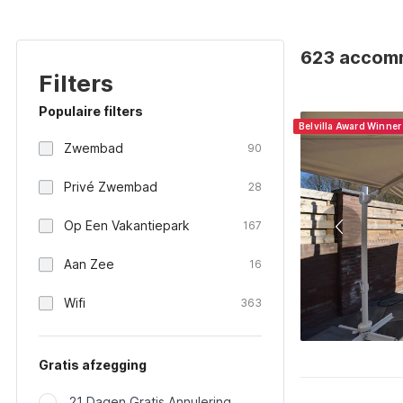
623 accomm
Filters
Populaire filters
Belvilla Award Winner
Zwembad
90
Privé Zwembad
28
Op Een Vakantiepark
167
Aan Zee
16
Wifi
363
Gratis afzegging
21 Dagen Gratis Annulering