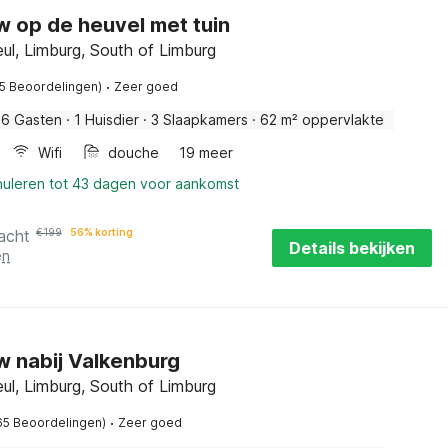
 op de heuvel met tuin
ul, Limburg, South of Limburg
·
75 Beoordelingen)
Zeer goed
6 Gasten
·
1 Huisdier
·
3 Slaapkamers
·
62 m² oppervlakte
Wifi
douche
19 meer
nuleren tot 43 dagen voor aankomst
acht
€
199
56% korting
Details bekijken
en
 nabij Valkenburg
ul, Limburg, South of Limburg
·
65 Beoordelingen)
Zeer goed