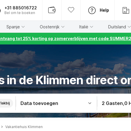
+31 885016722
Help
Bel om te boeken
Spanje
Oostenrijk
Italië
Duitsland
ntvang tot 25% korting op zomerverblijven met code SUMMER
s in de Klimmen direct o
Data toevoegen
2 Gasten
,
0 
lakbij
Vakantiehuis Klimmen