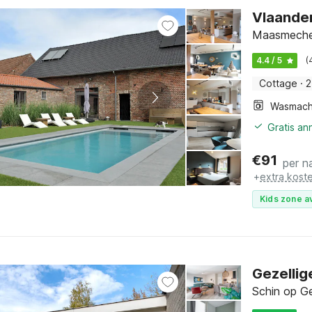
Vlaander
Maasmechel
4.4 / 5
(
Cottage
·
2
Wasmach
Gratis an
€
91
per n
+
extra kost
Kids zone a
Gezelli
Schin op Ge