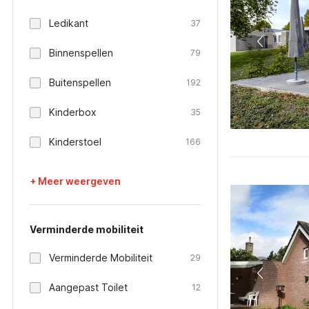
Ledikant
37
Binnenspellen
79
Buitenspellen
192
Kinderbox
35
Kinderstoel
166
+ Meer weergeven
Verminderde mobiliteit
Verminderde Mobiliteit
29
Aangepast Toilet
12