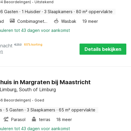
·
34 Beoordelingen)
Uitstekend
6 Gasten
·
1 Huisdier
·
3 Slaapkamers
·
80 m² oppervlakte
ad
Combimagnetron
Wasbak
19 meer
nuleren tot 43 dagen voor aankomst
 nacht
€
253
60% korting
Details bekijken
en
huis in Margraten bij Maastricht
Limburg, South of Limburg
·
56 Beoordelingen)
Goed
is
·
5 Gasten
·
3 Slaapkamers
·
65 m² oppervlakte
Parasol
terras
18 meer
nuleren tot 43 dagen voor aankomst