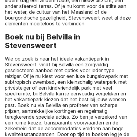
iedere dag een andere route, een nieuw uitzicht, een
ander sfeervol terras. Of je nu komt voor de stilte aan
het water, de cultuur van het Maasland of de
bourgondische gezelligheid, Stevensweert weet al deze
elementen moeiteloos te verbinden.
Boek nu bij Belvilla in
Stevensweert
Wie op zoek is naar het ideale vakantiepark in
Stevensweert, vindt bij Belvilla een zorgvuldig
geselecteerd aanbod met opties voor ieder type
reiziger. Of je nu kiest voor een luxe bungalowpark met
subtropisch zwembad, een kleinschalig waterpark met
privésteiger of een kindvriendelijk park met veel
speelruimte, bij Belvilla kun je eenvoudig vergelijken en
het vakantiepark kiezen dat het best bij jouw wensen
past. Boek nu via Belvilla en profiteer van scherpe
prijzen, aantrekkelijke kortingen en regelmatig
terugkerende speciale acties. Zo ben je verzekerd van
een ruime keuze, transparante voorwaarden en de
zekerheid dat de accommodaties voldoen aan hoge
kwaliteitsstandaarden. Door op tijd te boeken leg je de