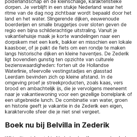
polderlandschap en de kleinschalige, karakteristieke
dorpen. Je verblijft in een stukje Nederland waar het
ritme van de dag nog zichtbaar wordt bepaald door het
land en het water. Slingerende dijken, eeuwenoude
boerderijen en smalle bruggetjes over sloten geven de
regio een bijna schilderachtige uitstraling. Vanuit je
vakantiehuisje maak je korte wandelingen naar een
dorpskern met een kerk, bakker en misschien een lokale
kaasboer, of je pakt de fiets om een rondje te maken
langs historische dijken en kleine haventjes. De Zederik
ligt bovendien gunstig ten opzichte van culturele
bezienswaardigheden: forten uit de Hollandse
Waterlinie, sfeervolle vestingstadjes en glasstad
Leerdam bevinden zich op kleine afstand. In de
omgeving proef je streekproducten, zoals kaas, vers
brood en ambachtelijk ijs, die je vervolgens meeneemt
naar je vakantiewoning voor een gezellige borrelplank of
een uitgebreide lunch. De combinatie van water, groen
en historie geeft je vakantie in de Zederik een eigen,
karaktervolle sfeer die je niet snel vergeet.
Boek nu bij Belvilla in Zederik