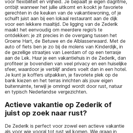
voor flexibiliteit en vrijheid. Je bepaalt je eigen dagritme,
ontbijt wanneer het jullie uitkomt en kookt je favoriete
gerechten in de keuken van de vakantiewoning, of je
schuift juist aan bij een lokaal restaurant aan de dijk
voor een lekkere maaltijd. De ligging van de Zederik
maakt het eenvoudig om meerdere regio’s te
ontdekken: je zit precies in de overgang tussen het
Groene Hart, de Betuwe en de Alblasserwaard. Met de
auto of fiets ben je zo bij de molens van Kinderdijk, in
de gezellige straatjes van Leerdam of op een terrasje
aan de Lek. Huur je een vakantiehuis in de Zederik, dan
profiteer je bovendien van veel privacy en een huiselijke
sfeer, waardoor je verblijf anders voelt dan in een hotel.
Je kunt je koffers uitpakken, je favoriete plek op de
bank kiezen en het terras inrichten als jouw eigen
buitenruimte, terwijl je omringd wordt door rust, natuur
en typisch Nederlandse vergezichten.
Actieve vakantie op Zederik of
juist op zoek naar rust?
De Zederik is perfect voor zowel een actieve vakantie
als voor wie vooral tot rust wil komen. Wie graag in