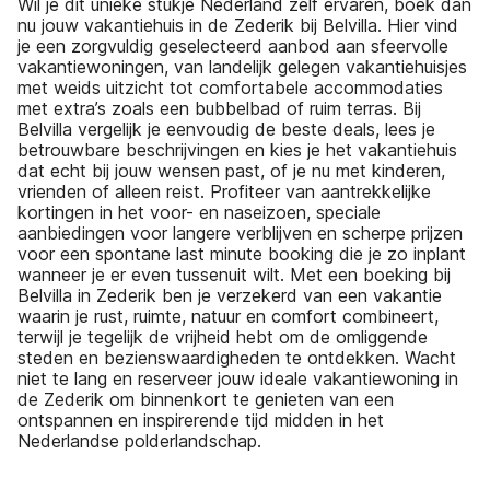
Wil je dit unieke stukje Nederland zelf ervaren, boek dan
nu jouw vakantiehuis in de Zederik bij Belvilla. Hier vind
je een zorgvuldig geselecteerd aanbod aan sfeervolle
vakantiewoningen, van landelijk gelegen vakantiehuisjes
met weids uitzicht tot comfortabele accommodaties
met extra’s zoals een bubbelbad of ruim terras. Bij
Belvilla vergelijk je eenvoudig de beste deals, lees je
betrouwbare beschrijvingen en kies je het vakantiehuis
dat echt bij jouw wensen past, of je nu met kinderen,
vrienden of alleen reist. Profiteer van aantrekkelijke
kortingen in het voor- en naseizoen, speciale
aanbiedingen voor langere verblijven en scherpe prijzen
voor een spontane last minute booking die je zo inplant
wanneer je er even tussenuit wilt. Met een boeking bij
Belvilla in Zederik ben je verzekerd van een vakantie
waarin je rust, ruimte, natuur en comfort combineert,
terwijl je tegelijk de vrijheid hebt om de omliggende
steden en bezienswaardigheden te ontdekken. Wacht
niet te lang en reserveer jouw ideale vakantiewoning in
de Zederik om binnenkort te genieten van een
ontspannen en inspirerende tijd midden in het
Nederlandse polderlandschap.