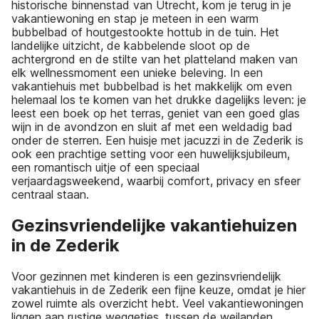
historische binnenstad van Utrecht, kom je terug in je
vakantiewoning en stap je meteen in een warm
bubbelbad of houtgestookte hottub in de tuin. Het
landelijke uitzicht, de kabbelende sloot op de
achtergrond en de stilte van het platteland maken van
elk wellnessmoment een unieke beleving. In een
vakantiehuis met bubbelbad is het makkelijk om even
helemaal los te komen van het drukke dagelijks leven: je
leest een boek op het terras, geniet van een goed glas
wijn in de avondzon en sluit af met een weldadig bad
onder de sterren. Een huisje met jacuzzi in de Zederik is
ook een prachtige setting voor een huwelijksjubileum,
een romantisch uitje of een speciaal
verjaardagsweekend, waarbij comfort, privacy en sfeer
centraal staan.
Gezinsvriendelijke vakantiehuizen
in de Zederik
Voor gezinnen met kinderen is een gezinsvriendelijk
vakantiehuis in de Zederik een fijne keuze, omdat je hier
zowel ruimte als overzicht hebt. Veel vakantiewoningen
liggen aan rustige weggetjes, tussen de weilanden,