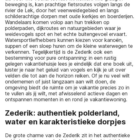
beweging is, kan prachtige fietsroutes volgen langs de
rivier de Lek, door het veenweidegebied en langs
schilderachtige dorpen met oude kerkjes en boerderijen.
Wandelaars komen volop aan hun trekken op
polderpaden, dijkroutes en natuurgebieden waar je
weidevogels spot en het echte buitengevoel ervaart.
Watersportliefhebbers kunnen kiezen voor kanoën,
suppen of een sloep huren om de kleine waterwegen te
verkennen. Tegelijkertijd is de Zederik ook een
bestemming voor pure ontspanning: in een rustig
gelegen vakantiehuisje lees je eindelijk dat ene boek uit,
luister je naar het geluid van vogels en kijk je uit over
velden die tot aan de horizon reiken. Of je nu veel wilt
ondernemen of juist langzaam aan wilt doen, de
omgeving biedt de ruimte om je vakantie precies zo in
te vullen als jij wilt, met afwisselend actieve dagen en
ontspannen momenten in en rond je vakantiewoning.
Zederik: authentiek polderland,
water en karakteristieke dorpjes
De grote charme van de Zederik zit in het authentieke