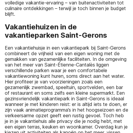
volledige vakantie-ervaring – van buitenactiviteiten tot
culinaire ontdekkingen – terwijl je toch binnen je budget
blijft.
Vakantiehuizen in de
vakantieparken Saint-Gerons
Een vakantiehuisje in een vakantiepark bij Saint-Gerons
combineert de vrijheid van een eigen woning met de
gemakken van gezamenlijke faciliteiten. In de omgeving
van het meer van Saint-Étienne-Cantalès liggen
verschillende parken waar je een comfortabele
vakantiewoning kunt huren, soms direct aan het water.
Hier profiteer je van voorzieningen zoals een
gezamenlijk zwembad, speeltuin, sportvelden, een bar
of restaurant en soms zelfs een kleine supermarkt. Een
gezinsvriendelijk vakantiepark in Saint-Gerons is ideaal
wanneer je met kinderen reist: er is altijd iets te doen, er
zijn vaak animatieprogramma’s in het hoogseizoen en de
verkeersarme opzet geeft een rustig gevoel. Toch heb
je in je vakantiehuis alle privacy die je nodig hebt, met
een eigen terras, keuken en woonkamer. Overdag kun je
kiezen uit activiteiten als kanoën op het meer, vissen,