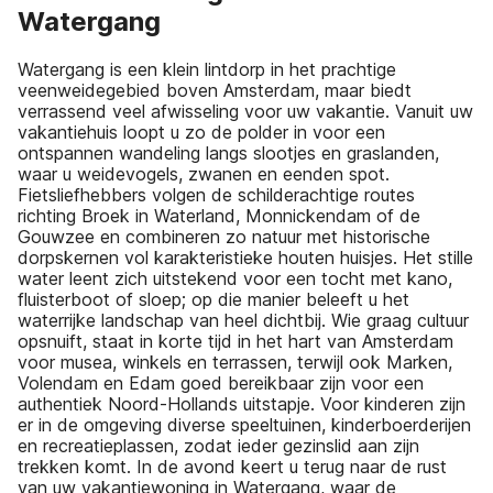
Watergang
Watergang is een klein lintdorp in het prachtige
veenweidegebied boven Amsterdam, maar biedt
verrassend veel afwisseling voor uw vakantie. Vanuit uw
vakantiehuis loopt u zo de polder in voor een
ontspannen wandeling langs slootjes en graslanden,
waar u weidevogels, zwanen en eenden spot.
Fietsliefhebbers volgen de schilderachtige routes
richting Broek in Waterland, Monnickendam of de
Gouwzee en combineren zo natuur met historische
dorpskernen vol karakteristieke houten huisjes. Het stille
water leent zich uitstekend voor een tocht met kano,
fluisterboot of sloep; op die manier beleeft u het
waterrijke landschap van heel dichtbij. Wie graag cultuur
opsnuift, staat in korte tijd in het hart van Amsterdam
voor musea, winkels en terrassen, terwijl ook Marken,
Volendam en Edam goed bereikbaar zijn voor een
authentiek Noord-Hollands uitstapje. Voor kinderen zijn
er in de omgeving diverse speeltuinen, kinderboerderijen
en recreatieplassen, zodat ieder gezinslid aan zijn
trekken komt. In de avond keert u terug naar de rust
van uw vakantiewoning in Watergang, waar de