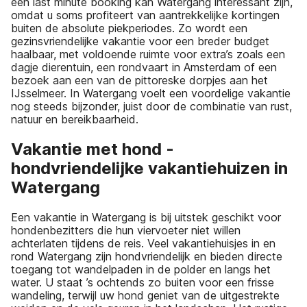
een last minute booking kan Watergang interessant zijn,
omdat u soms profiteert van aantrekkelijke kortingen
buiten de absolute piekperiodes. Zo wordt een
gezinsvriendelijke vakantie voor een breder budget
haalbaar, met voldoende ruimte voor extra’s zoals een
dagje dierentuin, een rondvaart in Amsterdam of een
bezoek aan een van de pittoreske dorpjes aan het
IJsselmeer. In Watergang voelt een voordelige vakantie
nog steeds bijzonder, juist door de combinatie van rust,
natuur en bereikbaarheid.
Vakantie met hond -
hondvriendelijke vakantiehuizen in
Watergang
Een vakantie in Watergang is bij uitstek geschikt voor
hondenbezitters die hun viervoeter niet willen
achterlaten tijdens de reis. Veel vakantiehuisjes in en
rond Watergang zijn hondvriendelijk en bieden directe
toegang tot wandelpaden in de polder en langs het
water. U staat ’s ochtends zo buiten voor een frisse
wandeling, terwijl uw hond geniet van de uitgestrekte