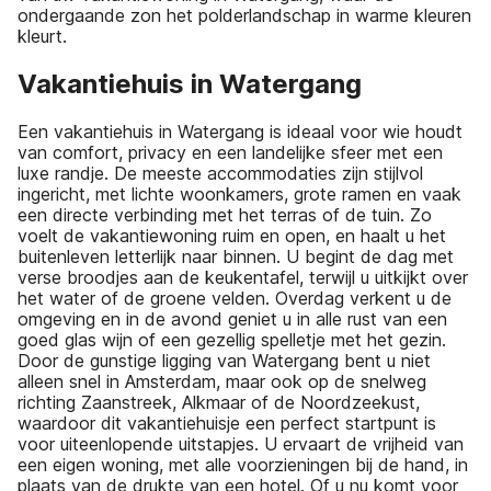
ondergaande zon het polderlandschap in warme kleuren
kleurt.
Vakantiehuis in Watergang
Een vakantiehuis in Watergang is ideaal voor wie houdt
van comfort, privacy en een landelijke sfeer met een
luxe randje. De meeste accommodaties zijn stijlvol
ingericht, met lichte woonkamers, grote ramen en vaak
een directe verbinding met het terras of de tuin. Zo
voelt de vakantiewoning ruim en open, en haalt u het
buitenleven letterlijk naar binnen. U begint de dag met
verse broodjes aan de keukentafel, terwijl u uitkijkt over
het water of de groene velden. Overdag verkent u de
omgeving en in de avond geniet u in alle rust van een
goed glas wijn of een gezellig spelletje met het gezin.
Door de gunstige ligging van Watergang bent u niet
alleen snel in Amsterdam, maar ook op de snelweg
richting Zaanstreek, Alkmaar of de Noordzeekust,
waardoor dit vakantiehuisje een perfect startpunt is
voor uiteenlopende uitstapjes. U ervaart de vrijheid van
een eigen woning, met alle voorzieningen bij de hand, in
plaats van de drukte van een hotel. Of u nu komt voor