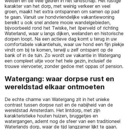
weiden en de vele geuren in het landschap. Het rustige
karakter van het dorp, met weinig verkeer en veel
groen, maakt het extra ontspannen om samen op pad
te gaan. Vanuit uw hondvriendelijke vakantiewoning
bereikt u ook snel andere mooie wandelgebieden,
bijvoorbeeld rond het Twiske, het Ilperveld of richting
Waterland, waar u langs dijken, weilanden en historische
dorpen loopt. Na een actieve dag komt u terug in uw
comfortabele vakantiehuis, waar uw hond een fijn plekje
vindt om bij te komen, terwijl u zelf ontspant op de
bank of in de tuin. Zo wordt uw vakantie in Watergang
een compleet uitje voor het hele gezin, inclusief de
trouwe viervoeter, zonder gedoe met oppas of pension.
Watergang: waar dorpse rust en
wereldstad elkaar ontmoeten
De echte charme van Watergang zit in het unieke
contrast tussen dorpse rust en de nabijheid van de
wereldstad Amsterdam. Het lintdorp, met zijn
karakteristieke houten huizen, bruggetjes en
watergangen, ademt nog de sfeer van een traditioneel
Waterlands dorp, waar de tijd langzamer lijkt te gaan.