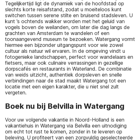
Tegelijkertijd ligt de dynamiek van de hoofdstad op
slechts korte reisafstand, zodat u moeiteloos kunt
switchen tussen serene stilte en bruisend stadsleven. U
kunt ’s ochtends wakker worden met het geluid van
vogels boven de weilanden, om later die dag langs de
grachten van Amsterdam te wandelen of een
toonaangevend museum te bezoeken. Watergang vormt
hiermee een bijzonder uitgangspunt voor wie zowel
cultuur als natuur wil ervaren. In de omgeving vindt u
fotogenieke landschappen, perfect voor wandelaars en
fietsers, maar ook culinaire verrassingen in gezellige
dorpscafés en restaurants in Waterland. De combinatie
van weids uitzicht, authentiek dorpsleven en snelle
verbindingen naar de stad maakt Watergang tot een
locatie met een eigen karakter, die u niet snel zult
vergeten.
Boek nu bij Belvilla in Watergang
Voor uw volgende vakantie in Noord-Holland is een
vakantiehuis in Watergang via Belvilla een uitnodiging
om echt tot rust te komen, zonder in te leveren op
beleving. U profiteert van een zorgvuldig geselecteerde